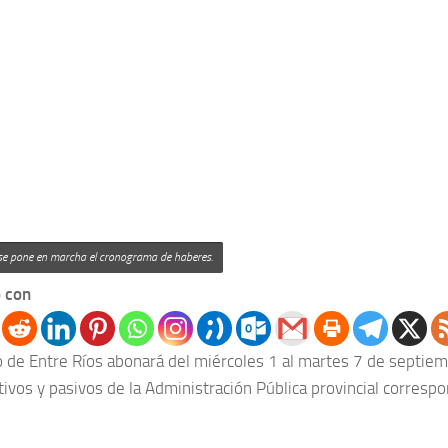
 se pone en marcha el cronograma de haberes.
 con
o de Entre Ríos abonará del miércoles 1 al martes 7 de septie
tivos y pasivos de la Administración Pública provincial corresp