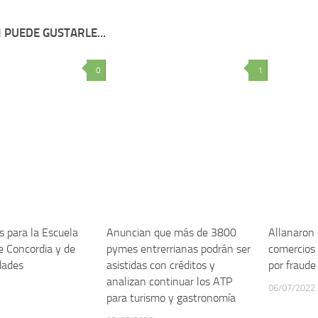
 PUEDE GUSTARLE...
0
1
s para la Escuela
Anuncian que más de 3800
Allanaron
e Concordia y de
pymes entrerrianas podrán ser
comercios
idades
asistidas con créditos y
por fraude
analizan continuar los ATP
06/07/2022
para turismo y gastronomía