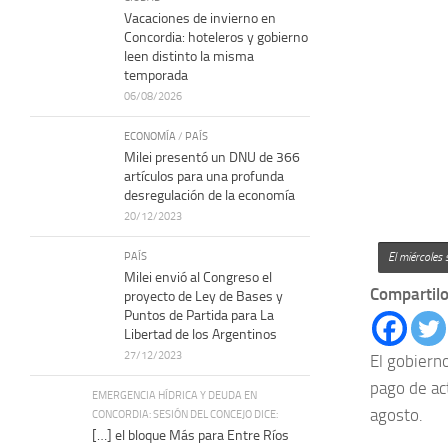
Vacaciones de invierno en
Concordia: hoteleros y gobierno
leen distinto la misma
temporada
06/08/2026
ECONOMÍA
/
PAÍS
Milei presentó un DNU de 366
artículos para una profunda
desregulación de la economía
20/12/2023
PAÍS
El miércoles
Milei envió al Congreso el
Compartilo
proyecto de Ley de Bases y
Puntos de Partida para La
Libertad de los Argentinos
27/12/2023
El gobiern
pago de ac
EMERGENCIA HÍDRICA Y DEUDA EN
agosto.
CONCORDIA: SESIÓN DEL CONCEJO DICE:
[…] el bloque Más para Entre Ríos