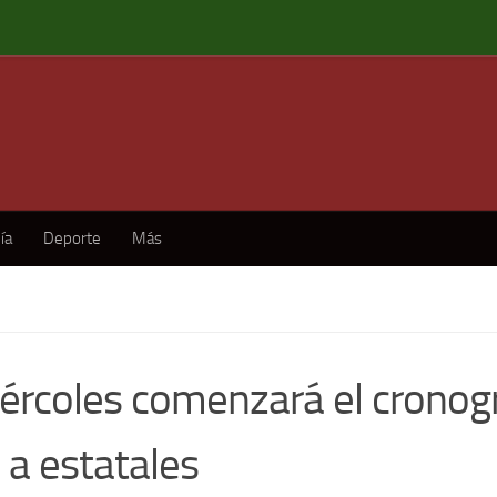
ía
Deporte
Más
iércoles comenzará el crono
 a estatales