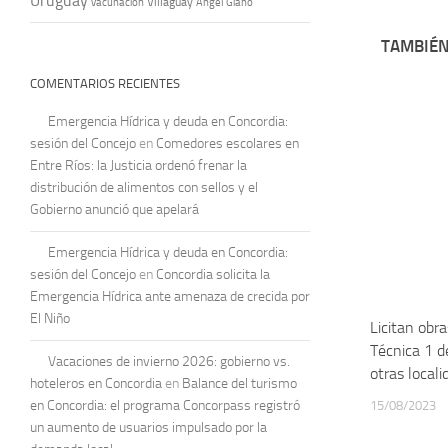
Uruguay
vacunación
Villaguay
Ángel Giano
TAMBIÉN
COMENTARIOS RECIENTES
Emergencia Hídrica y deuda en Concordia:
sesión del Concejo
en
Comedores escolares en
Entre Ríos: la Justicia ordenó frenar la
distribución de alimentos con sellos y el
Gobierno anunció que apelará
Emergencia Hídrica y deuda en Concordia:
sesión del Concejo
en
Concordia solicita la
Emergencia Hídrica ante amenaza de crecida por
El Niño
Licitan obra
Técnica 1 d
Vacaciones de invierno 2026: gobierno vs.
otras local
hoteleros en Concordia
en
Balance del turismo
en Concordia: el programa Concorpass registró
15/08/2023
un aumento de usuarios impulsado por la