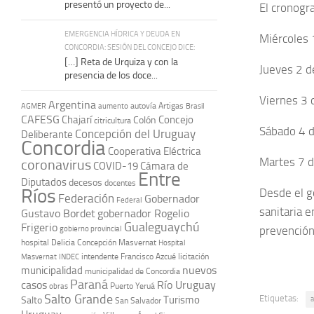
presentó un proyecto de...
El cronogr
EMERGENCIA HÍDRICA Y DEUDA EN
Miércoles 
CONCORDIA: SESIÓN DEL CONCEJO DICE:
[…] Reta de Urquiza y con la
Jueves 2 d
presencia de los doce...
Viernes 3 
Argentina
autovía Artigas
AGMER
aumento
Brasil
CAFESG
Chajarí
Concejo
Colón
citricultura
Sábado 4 
Concepción del Uruguay
Deliberante
Concordia
Cooperativa Eléctrica
Martes 7 
coronavirus
COVID-19
Cámara de
Entre
Diputados
decesos
docentes
Ríos
Desde el g
Federación
Gobernador
Federal
sanitaria 
Gustavo Bordet
gobernador Rogelio
Gualeguaychú
Frigerio
prevención
gobierno provincial
hospital Delicia Concepción Masvernat
Hospital
intendente Francisco Azcué
licitación
Masvernat
INDEC
nuevos
municipalidad
municipalidad de Concordia
Paraná
casos
Río Uruguay
obras
Puerto Yeruá
Salto Grande
Etiquetas:
Turismo
Salto
a
San Salvador