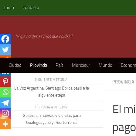
Inicio
Contacto
Skip to content
"¡Aquí naides es más que naides!"
Ciudad
Provincia
País
Mercosur
Mundo
Econom
SIGUIENTE HISTORIA
PROVINCIA
La Voz Argentina: Santiago Borda pasó a la
siguiente etapa
El m
HISTORIA ANTERIOR
Gestionan nuevas viviendas para
pago
Gualeguaychú y Puerto Yeruá