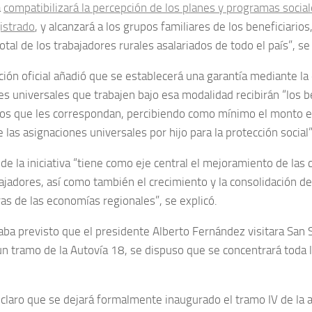
a
compatibilizará la percepción de los planes y programas socia
gistrado
, y alcanzará a los grupos familiares de los beneficiario
total de los trabajadores rurales asalariados de todo el país”, se
ión oficial añadió que se establecerá una garantía mediante la 
es universales que trabajen bajo esa modalidad recibirán “los b
vos que les correspondan, percibiendo como mínimo el monto e
e las asignaciones universales por hijo para la protección social”
 de la iniciativa “tiene como eje central el mejoramiento de las
bajadores, así como también el crecimiento y la consolidación d
as de las economías regionales”, se explicó.
taba previsto que el presidente Alberto Fernández visitara San 
n tramo de la Autovía 18, se dispuso que se concentrará toda la
 claro que se dejará formalmente inaugurado el tramo IV de la 