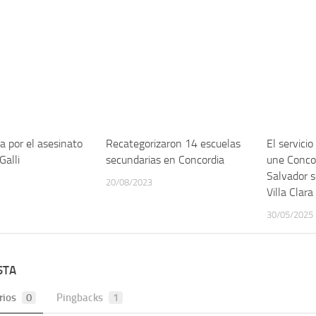
ia por el asesinato
Recategorizaron 14 escuelas
El servici
Galli
secundarias en Concordia
une Conco
Salvador s
20/08/2023
Villa Clara
30/05/2025
STA
rios
0
Pingbacks
1