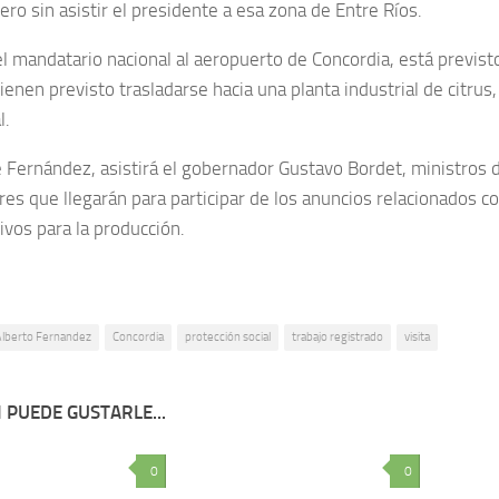
ero sin asistir el presidente a esa zona de Entre Ríos.
el mandatario nacional al aeropuerto de Concordia, está previst
tienen previsto trasladarse hacia una planta industrial de citrus
l.
Fernández, asistirá el gobernador Gustavo Bordet, ministros d
es que llegarán para participar de los anuncios relacionados 
ivos para la producción.
Alberto Fernandez
Concordia
protección social
trabajo registrado
visita
 PUEDE GUSTARLE...
0
0