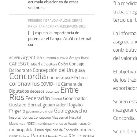
acumula objeciones de otros
“La medid
sectores...
trabajo re
tercio del 
FRIGERIO Y BRAVO ANALIZAN OBRAS
PRIORITARIAS PARA FEDERACIÓN DICE:
[…] expuso la importancia de
La informac
potenciar el Parque Acuático termal
asignacion
con...
contributi
Argentina
del valor d
autovía Artigas
AGMER
aumento
Brasil
CAFESG
Chajarí
Concejo
Colón
citricultura
Concepción del Uruguay
Deliberante
El objetivo
Concordia
Cooperativa Eléctrica
de los tra
coronavirus
COVID-19
Cámara de
Entre
exportador
Diputados
decesos
docentes
Ríos
Federación
Gobernador
Federal
Si bien es
Gustavo Bordet
gobernador Rogelio
inaugurar u
Gualeguaychú
Frigerio
gobierno provincial
Concordia.
hospital Delicia Concepción Masvernat
Hospital
intendente Francisco Azcué
licitación
Masvernat
INDEC
nuevos
municipalidad
municipalidad de Concordia
Se dejó en
Paraná
casos
Río Uruguay
obras
Puerto Yeruá