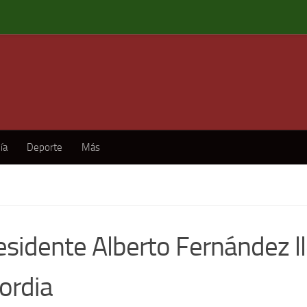
ía
Deporte
Más
residente Alberto Fernández l
ordia