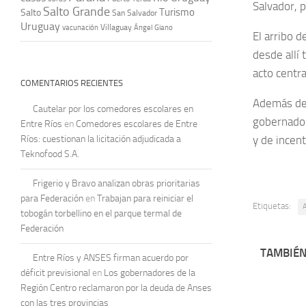
Salvador, p
Salto Grande
Turismo
Salto
San Salvador
Uruguay
vacunación
Villaguay
Ángel Giano
El arribo d
desde allí 
acto centra
COMENTARIOS RECIENTES
Además de 
Cautelar por los comedores escolares en
gobernador
Entre Ríos
en
Comedores escolares de Entre
y de incent
Ríos: cuestionan la licitación adjudicada a
Teknofood S.A.
Frigerio y Bravo analizan obras prioritarias
para Federación
en
Trabajan para reiniciar el
Etiquetas:
tobogán torbellino en el parque termal de
Federación
TAMBIÉN
Entre Ríos y ANSES firman acuerdo por
déficit previsional
en
Los gobernadores de la
Región Centro reclamaron por la deuda de Anses
con las tres provincias