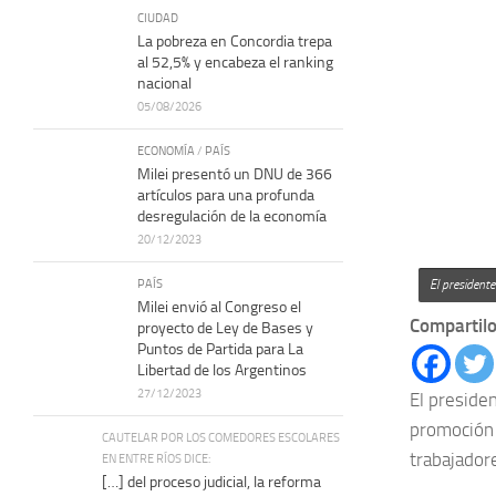
CIUDAD
La pobreza en Concordia trepa
al 52,5% y encabeza el ranking
nacional
05/08/2026
ECONOMÍA
/
PAÍS
Milei presentó un DNU de 366
artículos para una profunda
desregulación de la economía
20/12/2023
PAÍS
El president
Milei envió al Congreso el
Compartilo
proyecto de Ley de Bases y
Puntos de Partida para La
Libertad de los Argentinos
27/12/2023
El preside
promoción 
CAUTELAR POR LOS COMEDORES ESCOLARES
trabajador
EN ENTRE RÍOS DICE:
[…] del proceso judicial, la reforma