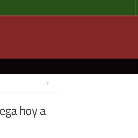
1
lega hoy a