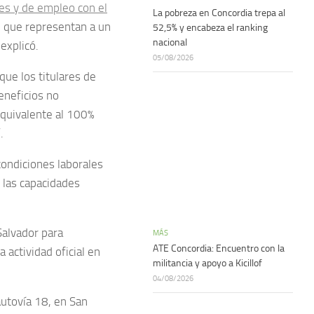
les y de empleo con el
La pobreza en Concordia trepa al
s, que representan a un
52,5% y encabeza el ranking
nacional
 explicó.
05/08/2026
que los titulares de
eneficios no
quivalente al 100%
.
 condiciones laborales
e las capacidades
Salvador para
MÁS
ATE Concordia: Encuentro con la
 actividad oficial en
militancia y apoyo a Kicillof
04/08/2026
autovía 18, en San