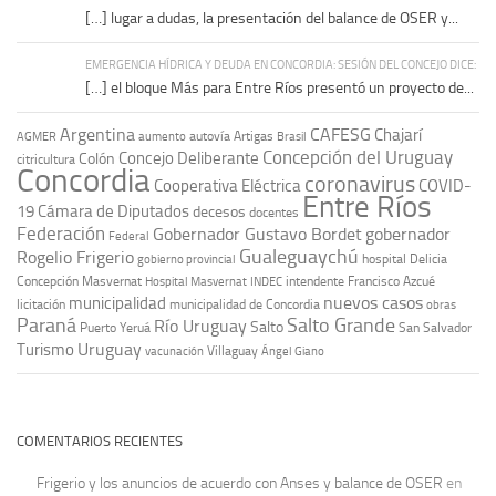
[…] lugar a dudas, la presentación del balance de OSER y...
EMERGENCIA HÍDRICA Y DEUDA EN CONCORDIA: SESIÓN DEL CONCEJO DICE:
[…] el bloque Más para Entre Ríos presentó un proyecto de...
Argentina
CAFESG
Chajarí
autovía Artigas
AGMER
aumento
Brasil
Concepción del Uruguay
Concejo Deliberante
Colón
citricultura
Concordia
coronavirus
Cooperativa Eléctrica
COVID-
Entre Ríos
19
Cámara de Diputados
decesos
docentes
Federación
Gobernador Gustavo Bordet
gobernador
Federal
Gualeguaychú
Rogelio Frigerio
hospital Delicia
gobierno provincial
Concepción Masvernat
intendente Francisco Azcué
Hospital Masvernat
INDEC
nuevos casos
municipalidad
licitación
municipalidad de Concordia
obras
Paraná
Salto Grande
Río Uruguay
Salto
Puerto Yeruá
San Salvador
Uruguay
Turismo
vacunación
Villaguay
Ángel Giano
COMENTARIOS RECIENTES
Frigerio y los anuncios de acuerdo con Anses y balance de OSER
en