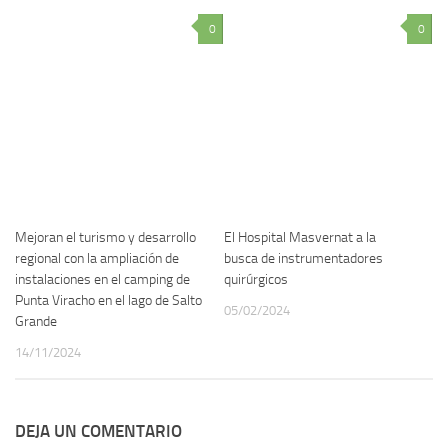
0
0
Mejoran el turismo y desarrollo
El Hospital Masvernat a la
regional con la ampliación de
busca de instrumentadores
instalaciones en el camping de
quirúrgicos
Punta Viracho en el lago de Salto
05/02/2024
Grande
14/11/2024
DEJA UN COMENTARIO