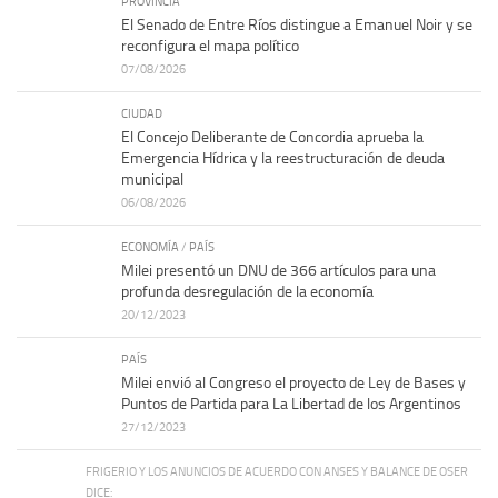
PROVINCIA
El Senado de Entre Ríos distingue a Emanuel Noir y se
reconfigura el mapa político
07/08/2026
CIUDAD
El Concejo Deliberante de Concordia aprueba la
Emergencia Hídrica y la reestructuración de deuda
municipal
06/08/2026
ECONOMÍA
/
PAÍS
Milei presentó un DNU de 366 artículos para una
profunda desregulación de la economía
20/12/2023
PAÍS
Milei envió al Congreso el proyecto de Ley de Bases y
Puntos de Partida para La Libertad de los Argentinos
27/12/2023
FRIGERIO Y LOS ANUNCIOS DE ACUERDO CON ANSES Y BALANCE DE OSER
DICE: