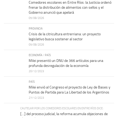
Comedores escolares en Entre Ríos: la Justicia ordenó
frenar la distribución de alimentos con sellos y el
Gobierno anunció que apelará
05/08/2026
PROVINCIA
Crisis de la citricultura entrerriana: un proyecto
legislativo busca sostener al sector
05/08/2026
ECONOMÍA
/
PAÍS
Milei presentó un DNU de 366 artículos para una
profunda desregulación de la economía
20/12/2023
PAÍS
Milei envió al Congreso el proyecto de Ley de Bases y
Puntos de Partida para La Libertad de los Argentinos
27/12/2023
CAUTELAR POR LOS COMEDORES ESCOLARES EN ENTRE RÍOS DICE:
[…] del proceso judicial, la reforma acumula objeciones de