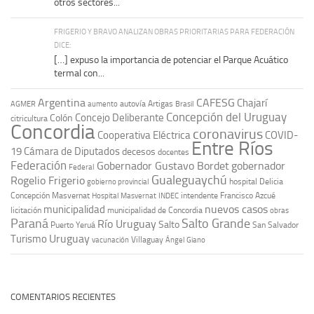
otros sectores...
FRIGERIO Y BRAVO ANALIZAN OBRAS PRIORITARIAS PARA FEDERACIÓN
DICE:
[…] expuso la importancia de potenciar el Parque Acuático
termal con...
Argentina
CAFESG
Chajarí
autovía Artigas
AGMER
aumento
Brasil
Concepción del Uruguay
Concejo Deliberante
Colón
citricultura
Concordia
coronavirus
Cooperativa Eléctrica
COVID-
Entre Ríos
19
Cámara de Diputados
decesos
docentes
Federación
Gobernador Gustavo Bordet
gobernador
Federal
Gualeguaychú
Rogelio Frigerio
hospital Delicia
gobierno provincial
Concepción Masvernat
intendente Francisco Azcué
Hospital Masvernat
INDEC
nuevos casos
municipalidad
licitación
municipalidad de Concordia
obras
Paraná
Salto Grande
Río Uruguay
Salto
Puerto Yeruá
San Salvador
Uruguay
Turismo
vacunación
Villaguay
Ángel Giano
COMENTARIOS RECIENTES