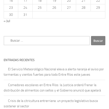
16
17
18
19
20
21
22
23
24
25
26
27
28
29
30
31
« Jul
Buscar:
ENTRADAS RECIENTES
El Servicio Meteorológico Nacional eleva a alerta naranja el aviso por
tormentas y vientos fuertes para todo Entre Ríos este jueves
Comedores escolares en Entre Ríos: la Justicia ordenó frenar la
distribución de alimentos con sellos y el Gobierno anunció que apelará
Crisis de la citricultura entrerriana: un proyecto legislativo busca
sostener al sector