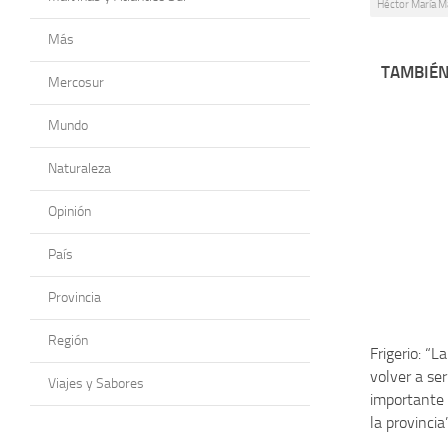
Héctor María M
Más
TAMBIÉN
Mercosur
Mundo
Naturaleza
Opinión
País
Provincia
Región
Frigerio: “L
volver a ser
Viajes y Sabores
importante 
la provincia