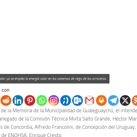
dor ya se emplea la energía solar en los sistemas de riego de las arroceras.
 con
n de la Memoria de la Municipalidad de Gualeguaychú, el intend
 delegado de la Comisión Técnica Mixta Salto Grande, Héctor Mar
 de Concordia, Alfredo Francolini, de Concepción del Uruguay, M
 de ENOHSA, Enrique Cresto.