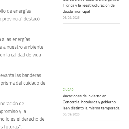
Hídrica y la reestructuración de
llo de energías
deuda municipal
06/08/2026
a provincia” destacó
 a las energías
e a nuestro ambiente,
n la calidad de vida
evanta las banderas
 prisma del cuidado de
CIUDAD
Vacaciones de invierno en
Concordia: hoteleros y gobierno
eneración de
leen distinto la misma temporada
mpromiso y la
06/08/2026
mo lo es el derecho de
s futuras”.