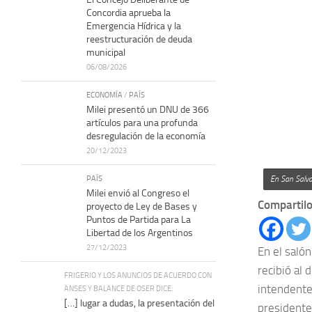
Concordia aprueba la
Emergencia Hídrica y la
reestructuración de deuda
municipal
06/08/2026
ECONOMÍA
/
PAÍS
Milei presentó un DNU de 366
artículos para una profunda
desregulación de la economía
20/12/2023
PAÍS
En San Salva
Milei envió al Congreso el
Compartilo
proyecto de Ley de Bases y
Puntos de Partida para La
Libertad de los Argentinos
27/12/2023
En el saló
recibió al
FRIGERIO Y LOS ANUNCIOS DE ACUERDO CON
intendentes
ANSES Y BALANCE DE OSER DICE:
[…] lugar a dudas, la presentación del
presidente