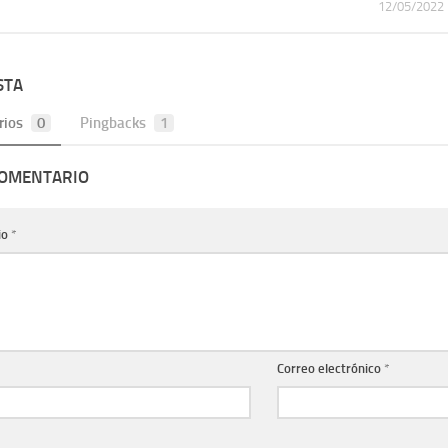
12/05/2022
STA
rios
0
Pingbacks
1
COMENTARIO
io
*
Correo electrónico
*