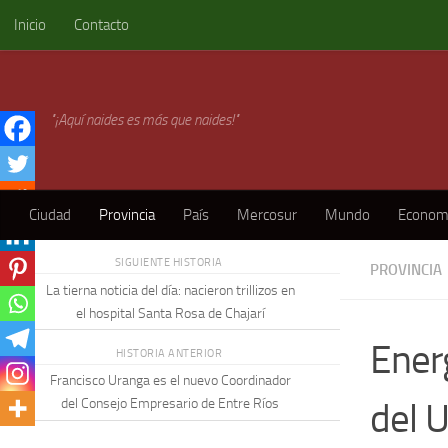
Inicio
Contacto
Skip to content
"¡Aquí naides es más que naides!"
Ciudad
Provincia
País
Mercosur
Mundo
Econom
SIGUIENTE HISTORIA
PROVINCIA
La tierna noticia del día: nacieron trillizos en
el hospital Santa Rosa de Chajarí
Energ
HISTORIA ANTERIOR
Francisco Uranga es el nuevo Coordinador
del 
del Consejo Empresario de Entre Ríos