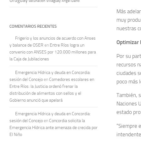
Uruguay
vacunación
Villaguay
Ángel Giano
Más adelan
muy produc
COMENTARIOS RECIENTES
nuestras c
Frigerio y los anuncios de acuerdo con Anses
Optimizar l
y balance de OSER
en
Entre Ríos logra un
convenio con ANSES por 120.000 millones para
Por su part
la Caja de Jubilaciones
recursos n
ciudades s
Emergencia Hídrica y deuda en Concordia:
sesión del Concejo
en
Comedores escolares en
poco más le
Entre Ríos: la Justicia ordenó frenar la
distribución de alimentos con sellos y el
También, s
Gobierno anunció que apelará
Naciones U
estado pro
Emergencia Hídrica y deuda en Concordia:
sesión del Concejo
en
Concordia solicita la
“Siempre e
Emergencia Hídrica ante amenaza de crecida por
intendente
El Niño