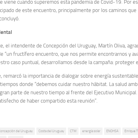
ue viene cuando superemos esta pandemia de Covid-19. Por e
icipado de este encuentro, principalmente por los caminos que
 concluyó.
ental
e, el intendente de Concepción del Uruguay, Martín Oliva, agrad
 de “un fructífero encuentro, que nos permite encontrarnos y a
stro caso puntual, desarrollamos desde la campaña: proteger e
, remarcó la importancia de dialogar sobre energía sustentabl
 tiempos donde “debemos cuidar nuestro hábitat. La salud amb
gran parte de nuestro tiempo al frente del Ejecutivo Municipal.
tisfecho de haber compartido esta reunión”.
Concepción del Uruguay
Costa del Uruguay
CTM
energía solar
ENOHSA
Enrique 