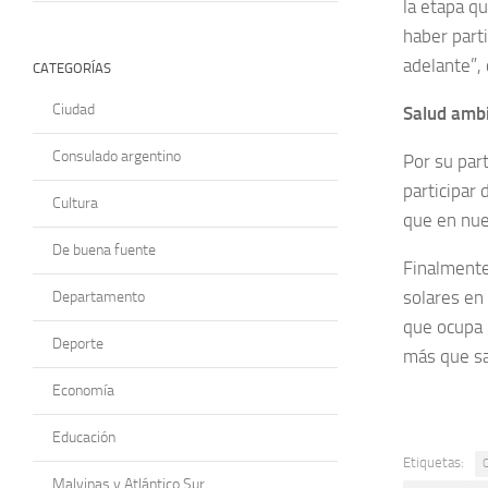
la etapa q
haber part
adelante”,
CATEGORÍAS
Ciudad
Salud ambi
Consulado argentino
Por su part
participar
Cultura
que en nue
De buena fuente
Finalmente
solares en
Departamento
que ocupa 
Deporte
más que sa
Economía
Educación
Etiquetas:
Malvinas y Atlántico Sur