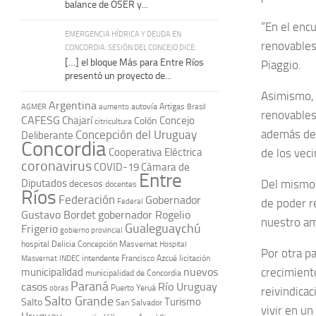
balance de OSER y...
“En el enc
EMERGENCIA HÍDRICA Y DEUDA EN
renovables 
CONCORDIA: SESIÓN DEL CONCEJO DICE:
[…] el bloque Más para Entre Ríos
Piaggio.
presentó un proyecto de...
Asimismo, 
Argentina
autovía Artigas
AGMER
aumento
Brasil
renovables
CAFESG
Chajarí
Concejo
Colón
citricultura
además de 
Concepción del Uruguay
Deliberante
Concordia
Cooperativa Eléctrica
de los veci
coronavirus
COVID-19
Cámara de
Entre
Diputados
Del mismo 
decesos
docentes
Ríos
Federación
Gobernador
de poder r
Federal
Gustavo Bordet
gobernador Rogelio
nuestro am
Gualeguaychú
Frigerio
gobierno provincial
hospital Delicia Concepción Masvernat
Hospital
Por otra p
intendente Francisco Azcué
licitación
Masvernat
INDEC
nuevos
crecimient
municipalidad
municipalidad de Concordia
Paraná
casos
Río Uruguay
obras
Puerto Yeruá
reivindica
Salto Grande
Turismo
Salto
San Salvador
vivir en u