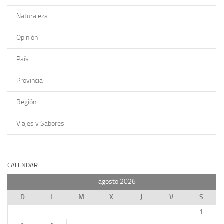
Naturaleza
Opinión
País
Provincia
Región
Viajes y Sabores
CALENDAR
agosto 2026
D
L
M
X
J
V
S
1