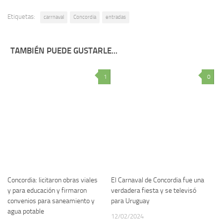
Etiquetas:
carrnaval
Concordia
entradas
TAMBIÉN PUEDE GUSTARLE...
1
0
Concordia: licitaron obras viales
El Carnaval de Concordia fue una
y para educación y firmaron
verdadera fiesta y se televisó
convenios para saneamiento y
para Uruguay
agua potable
12/02/2024