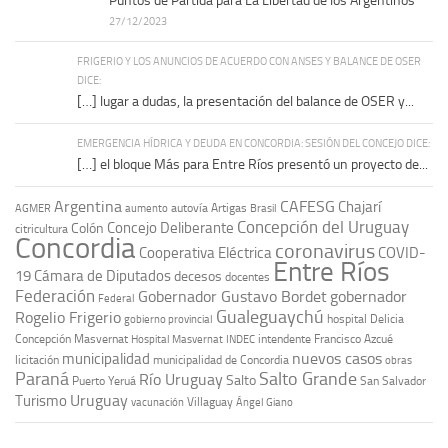
Puntos de Partida para La Libertad de los Argentinos
27/12/2023
FRIGERIO Y LOS ANUNCIOS DE ACUERDO CON ANSES Y BALANCE DE OSER
DICE:
[…] lugar a dudas, la presentación del balance de OSER y...
EMERGENCIA HÍDRICA Y DEUDA EN CONCORDIA: SESIÓN DEL CONCEJO DICE:
[…] el bloque Más para Entre Ríos presentó un proyecto de...
Argentina
CAFESG
Chajarí
autovía Artigas
AGMER
aumento
Brasil
Concepción del Uruguay
Concejo Deliberante
Colón
citricultura
Concordia
coronavirus
Cooperativa Eléctrica
COVID-
Entre Ríos
19
Cámara de Diputados
decesos
docentes
Federación
Gobernador Gustavo Bordet
gobernador
Federal
Gualeguaychú
Rogelio Frigerio
hospital Delicia
gobierno provincial
Concepción Masvernat
intendente Francisco Azcué
Hospital Masvernat
INDEC
nuevos casos
municipalidad
licitación
municipalidad de Concordia
obras
Paraná
Salto Grande
Río Uruguay
Salto
Puerto Yeruá
San Salvador
Uruguay
Turismo
vacunación
Villaguay
Ángel Giano