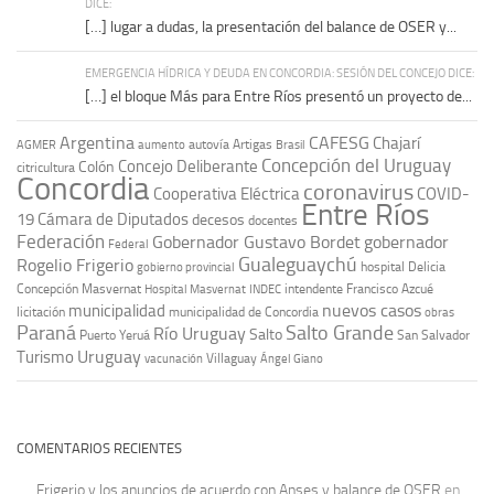
DICE:
[…] lugar a dudas, la presentación del balance de OSER y...
EMERGENCIA HÍDRICA Y DEUDA EN CONCORDIA: SESIÓN DEL CONCEJO DICE:
[…] el bloque Más para Entre Ríos presentó un proyecto de...
Argentina
CAFESG
Chajarí
autovía Artigas
AGMER
aumento
Brasil
Concepción del Uruguay
Concejo Deliberante
Colón
citricultura
Concordia
coronavirus
Cooperativa Eléctrica
COVID-
Entre Ríos
19
Cámara de Diputados
decesos
docentes
Federación
Gobernador Gustavo Bordet
gobernador
Federal
Gualeguaychú
Rogelio Frigerio
hospital Delicia
gobierno provincial
Concepción Masvernat
intendente Francisco Azcué
Hospital Masvernat
INDEC
nuevos casos
municipalidad
licitación
municipalidad de Concordia
obras
Paraná
Salto Grande
Río Uruguay
Salto
Puerto Yeruá
San Salvador
Uruguay
Turismo
vacunación
Villaguay
Ángel Giano
COMENTARIOS RECIENTES
Frigerio y los anuncios de acuerdo con Anses y balance de OSER
en