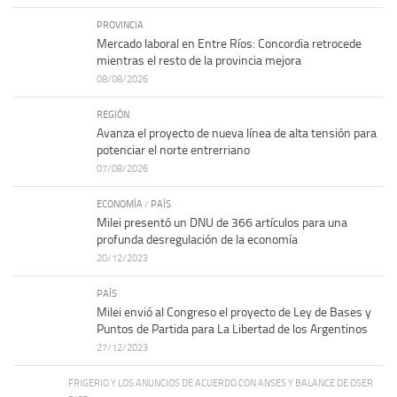
PROVINCIA
Mercado laboral en Entre Ríos: Concordia retrocede
mientras el resto de la provincia mejora
08/08/2026
REGIÓN
Avanza el proyecto de nueva línea de alta tensión para
potenciar el norte entrerriano
07/08/2026
ECONOMÍA
/
PAÍS
Milei presentó un DNU de 366 artículos para una
profunda desregulación de la economía
20/12/2023
PAÍS
Milei envió al Congreso el proyecto de Ley de Bases y
Puntos de Partida para La Libertad de los Argentinos
27/12/2023
FRIGERIO Y LOS ANUNCIOS DE ACUERDO CON ANSES Y BALANCE DE OSER