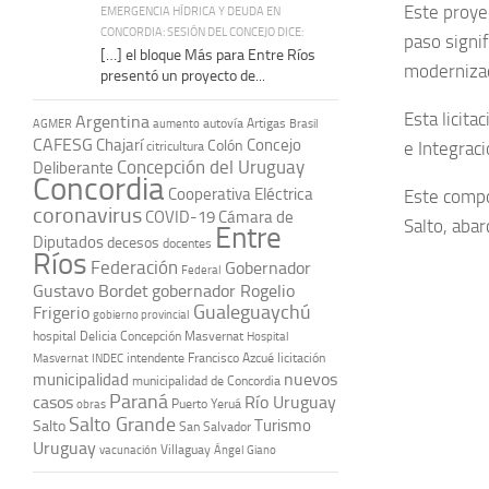
Este proyec
EMERGENCIA HÍDRICA Y DEUDA EN
CONCORDIA: SESIÓN DEL CONCEJO DICE:
paso signi
[…] el bloque Más para Entre Ríos
modernizaci
presentó un proyecto de...
Esta licit
Argentina
autovía Artigas
AGMER
aumento
Brasil
CAFESG
Chajarí
Concejo
Colón
e Integraci
citricultura
Concepción del Uruguay
Deliberante
Concordia
Cooperativa Eléctrica
Este compo
coronavirus
COVID-19
Cámara de
Salto, abar
Entre
Diputados
decesos
docentes
Ríos
Federación
Gobernador
Federal
Gustavo Bordet
gobernador Rogelio
Gualeguaychú
Frigerio
gobierno provincial
hospital Delicia Concepción Masvernat
Hospital
intendente Francisco Azcué
licitación
Masvernat
INDEC
nuevos
municipalidad
municipalidad de Concordia
Paraná
casos
Río Uruguay
obras
Puerto Yeruá
Salto Grande
Turismo
Salto
San Salvador
Uruguay
vacunación
Villaguay
Ángel Giano