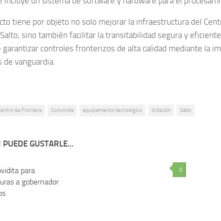
 incluye un sistema de software y hardware para el procesami
cto tiene por objeto no solo mejorar la infraestructura del Cen
alto, sino también facilitar la transitabilidad segura y eficient
 garantizar controles fronterizos de alta calidad mediante la 
s de vanguardia.
entro de Frontera
Concordia
equipamiento tecnológico
licitación
Salto
 PUEDE GUSTARLE...
idita para
0
0
uras a gobernador
os