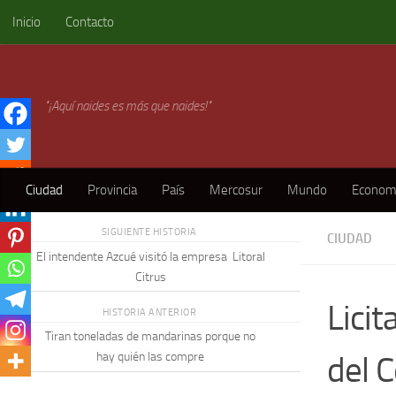
Inicio
Contacto
Skip to content
"¡Aquí naides es más que naides!"
Ciudad
Provincia
País
Mercosur
Mundo
Econom
SIGUIENTE HISTORIA
CIUDAD
El intendente Azcué visitó la empresa Litoral
Citrus
Lici
HISTORIA ANTERIOR
Tiran toneladas de mandarinas porque no
del 
hay quién las compre