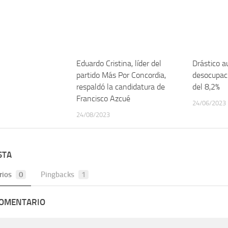
Eduardo Cristina, líder del
Drástico a
partido Más Por Concordia,
desocupaci
respaldó la candidatura de
del 8,2%
Francisco Azcué
24/06/2023
24/08/2023
STA
rios
0
Pingbacks
1
COMENTARIO