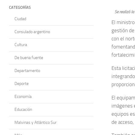
CATEGORÍAS
Se realizó l
Ciudad
El ministro
gestión de 
Consulado argentino
con el nort
Cultura
fomentando
fortalecimi
De buena fuente
Esta licit
Departamento
integrando 
Deporte
proporcion
Economía
El equipam
imágenes e
Educación
equipos esc
de acceso,
Malvinas y Atlántico Sur