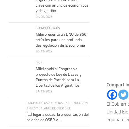
clave con anuncios económicos
y de gestión
07/08/2026
ECONOMÍA
/
PAÍS
Milei presentó un DNU de 366
artículos para una profunda
desregulación de la economía
20/12/2023
PAÍS
Milei envió al Congreso el
proyecto de Ley de Bases y
Puntos de Partida para La
Compartilo
Libertad de los Argentinos
27/12/2023
FRIGERIO Y LOS ANUNCIOS DE ACUERDO CON
El Gobierno
ANSES Y BALANCE DE OSER DICE:
Unidad Ejec
[…] lugar a dudas, la presentación del
equipamien
balance de OSER y...