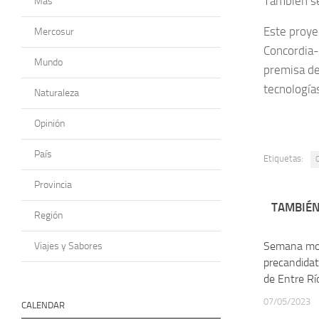
También se
Más
Este proye
Mercosur
Concordia-S
Mundo
premisa de
tecnología
Naturaleza
Opinión
País
Etiquetas:
C
Provincia
TAMBIÉN
Región
Semana mov
Viajes y Sabores
precandidat
de Entre Rí
07/05/2023
CALENDAR