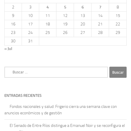
2
3
4
5
6
7
8
9
10
11
12
13
14
15
16
17
18
19
20
21
22
23
24
25
26
27
28
29
30
31
« Jul
Buscar:
ENTRADAS RECIENTES
Fondos nacionales y salud: Frigerio cierra una semana clave con
anuncios económicos y de gestión
El Senado de Entre Ríos distingue a Emanuel Noir y se reconfigura el