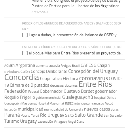
Milei envió al Congreso el proyecto de Ley de Bases y
Puntos de Partida para La Libertad de los Argentinos
27/12/2023
FRIGERIO Y LOS ANUNCIOS DE ACUERDO CON ANSES Y BALANCE DE OSER
DICE:
[…] lugar a dudas, la presentación del balance de OSER y...
EMERGENCIA HÍDRICA Y DEUDA EN CONCORDIA: SESIÓN DEL CONCEJO DICE:
[…] el bloque Más para Entre Ríos presentó un proyecto de...
Argentina
CAFESG
Chajarí
autovía Artigas
AGMER
aumento
Brasil
Concepción del Uruguay
Concejo Deliberante
Colón
citricultura
Concordia
coronavirus
Cooperativa Eléctrica
COVID-
Entre Ríos
19
Cámara de Diputados
decesos
docentes
Federación
Gobernador Gustavo Bordet
gobernador
Federal
Gualeguaychú
Rogelio Frigerio
hospital Delicia
gobierno provincial
Concepción Masvernat
intendente Francisco Azcué
Hospital Masvernat
INDEC
nuevos casos
municipalidad
licitación
municipalidad de Concordia
obras
Paraná
Salto Grande
Río Uruguay
Salto
Puerto Yeruá
San Salvador
Uruguay
Turismo
vacunación
Villaguay
Ángel Giano