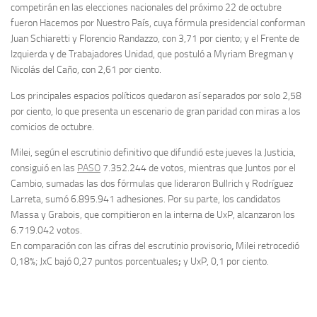
competirán en las elecciones nacionales del próximo 22 de octubre
fueron Hacemos por Nuestro País, cuya fórmula presidencial conforman
Juan Schiaretti y Florencio Randazzo, con 3,71 por ciento; y el Frente de
Izquierda y de Trabajadores Unidad, que postuló a Myriam Bregman y
Nicolás del Caño, con 2,61 por ciento.
Los principales espacios políticos quedaron así separados por solo 2,58
por ciento, lo que presenta un escenario de gran paridad con miras a los
comicios de octubre.
Milei, según el escrutinio definitivo que difundió este jueves la Justicia,
consiguió en las
PASO
7.352.244 de votos, mientras que Juntos por el
Cambio, sumadas las dos fórmulas que lideraron Bullrich y Rodríguez
Larreta, sumó 6.895.941 adhesiones. Por su parte, los candidatos
Massa y Grabois, que compitieron en la interna de UxP, alcanzaron los
6.719.042 votos.
En comparación con las cifras del escrutinio provisorio
,
Milei retrocedió
0,18%; JxC bajó 0,27 puntos porcentuales
;
y UxP, 0,1 por ciento.