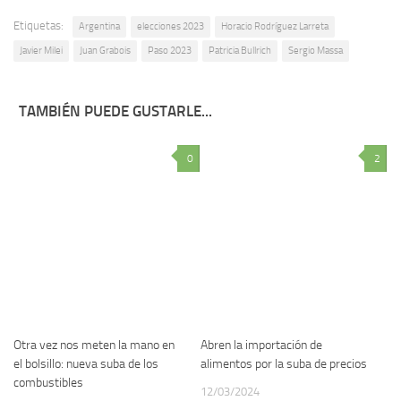
Etiquetas:
Argentina
elecciones 2023
Horacio Rodríguez Larreta
Javier Milei
Juan Grabois
Paso 2023
Patricia Bullrich
Sergio Massa
TAMBIÉN PUEDE GUSTARLE...
0
2
Otra vez nos meten la mano en
Abren la importación de
el bolsillo: nueva suba de los
alimentos por la suba de precios
combustibles
12/03/2024