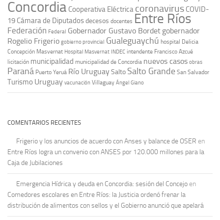
Concordia
coronavirus
Cooperativa Eléctrica
COVID-
Entre Ríos
19
Cámara de Diputados
decesos
docentes
Federación
Gobernador Gustavo Bordet
gobernador
Federal
Gualeguaychú
Rogelio Frigerio
hospital Delicia
gobierno provincial
Concepción Masvernat
intendente Francisco Azcué
Hospital Masvernat
INDEC
nuevos casos
municipalidad
licitación
municipalidad de Concordia
obras
Paraná
Salto Grande
Río Uruguay
Salto
Puerto Yeruá
San Salvador
Uruguay
Turismo
vacunación
Villaguay
Ángel Giano
COMENTARIOS RECIENTES
Frigerio y los anuncios de acuerdo con Anses y balance de OSER
en
Entre Ríos logra un convenio con ANSES por 120.000 millones para la
Caja de Jubilaciones
Emergencia Hídrica y deuda en Concordia: sesión del Concejo
en
Comedores escolares en Entre Ríos: la Justicia ordenó frenar la
distribución de alimentos con sellos y el Gobierno anunció que apelará