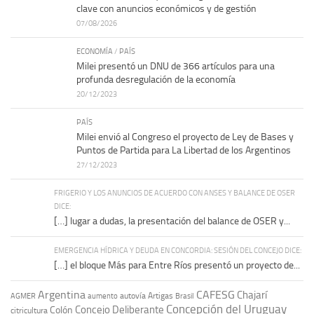
clave con anuncios económicos y de gestión
07/08/2026
ECONOMÍA
/
PAÍS
Milei presentó un DNU de 366 artículos para una
profunda desregulación de la economía
20/12/2023
PAÍS
Milei envió al Congreso el proyecto de Ley de Bases y
Puntos de Partida para La Libertad de los Argentinos
27/12/2023
FRIGERIO Y LOS ANUNCIOS DE ACUERDO CON ANSES Y BALANCE DE OSER
DICE:
[…] lugar a dudas, la presentación del balance de OSER y...
EMERGENCIA HÍDRICA Y DEUDA EN CONCORDIA: SESIÓN DEL CONCEJO DICE:
[…] el bloque Más para Entre Ríos presentó un proyecto de...
Argentina
CAFESG
Chajarí
autovía Artigas
AGMER
aumento
Brasil
Concepción del Uruguay
Concejo Deliberante
Colón
citricultura