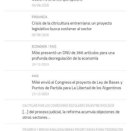
05/08/2026
PROVINCIA
Crisis de la citricultura entrerriana: un proyecto
legislativo busca sostener al sector
05/08/2026
ECONOMÍA
/
PAÍS
Milei presentó un DNU de 366 artículos para una
profunda desregulación de la economía
20/12/2023
PAÍS
Milei envió al Congreso el proyecto de Ley de Bases y
Puntos de Partida para La Libertad de los Argentinos
27/12/2023
CAUTELAR POR LOS COMEDORES ESCOLARES EN ENTRE RÍOS DICE:
[…] del proceso judicial, la reforma acumula objeciones de
otros sectores...
FRIGERIO Y BRAVO ANALIZAN OBRAS PRIORITARIAS PARA FEDERACIÓN