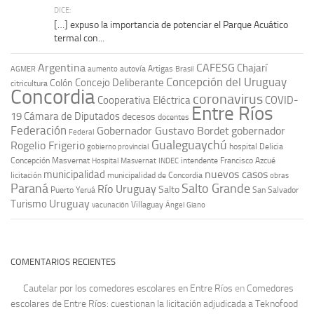
DICE:
[…] expuso la importancia de potenciar el Parque Acuático
termal con...
Argentina
CAFESG
Chajarí
autovía Artigas
AGMER
aumento
Brasil
Concepción del Uruguay
Concejo Deliberante
Colón
citricultura
Concordia
coronavirus
Cooperativa Eléctrica
COVID-
Entre Ríos
19
Cámara de Diputados
decesos
docentes
Federación
Gobernador Gustavo Bordet
gobernador
Federal
Gualeguaychú
Rogelio Frigerio
hospital Delicia
gobierno provincial
Concepción Masvernat
intendente Francisco Azcué
Hospital Masvernat
INDEC
nuevos casos
municipalidad
licitación
municipalidad de Concordia
obras
Paraná
Salto Grande
Río Uruguay
Salto
Puerto Yeruá
San Salvador
Uruguay
Turismo
vacunación
Villaguay
Ángel Giano
COMENTARIOS RECIENTES
Cautelar por los comedores escolares en Entre Ríos
en
Comedores
escolares de Entre Ríos: cuestionan la licitación adjudicada a Teknofood