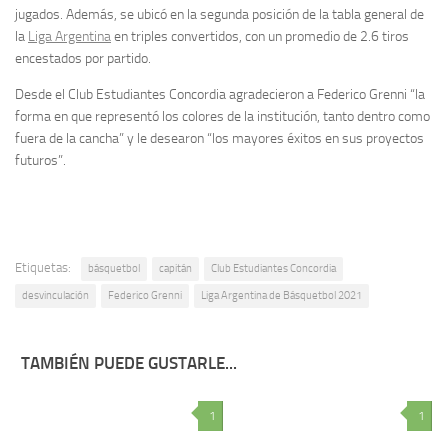
jugados. Además, se ubicó en la segunda posición de la tabla general de
la
Liga Argentina
en triples convertidos, con un promedio de 2.6 tiros
encestados por partido.
Desde el Club Estudiantes Concordia agradecieron a Federico Grenni “la
forma en que representó los colores de la institución, tanto dentro como
fuera de la cancha” y le desearon “los mayores éxitos en sus proyectos
futuros”.
Etiquetas:
básquetbol
capitán
Club Estudiantes Concordia
desvinculación
Federico Grenni
Liga Argentina de Básquetbol 2021
TAMBIÉN PUEDE GUSTARLE...
1
1