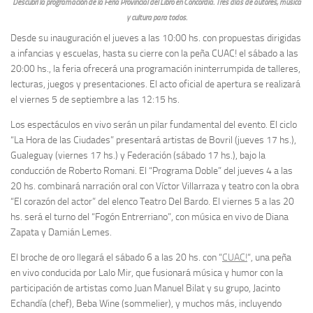
Descubrí la programación de la Feria Provincial del Libro en Concordia. Tres días de autores, música
y cultura para todos.
Desde su inauguración el jueves a las 10:00 hs. con propuestas dirigidas
a infancias y escuelas, hasta su cierre con la peña CUAC! el sábado a las
20:00 hs., la feria ofrecerá una programación ininterrumpida de talleres,
lecturas, juegos y presentaciones. El acto oficial de apertura se realizará
el viernes 5 de septiembre a las 12:15 hs.
Los espectáculos en vivo serán un pilar fundamental del evento. El ciclo
“La Hora de las Ciudades” presentará artistas de Bovril (jueves 17 hs.),
Gualeguay (viernes 17 hs.) y Federación (sábado 17 hs.), bajo la
conducción de Roberto Romani. El “Programa Doble” del jueves 4 a las
20 hs. combinará narración oral con Víctor Villarraza y teatro con la obra
“El corazón del actor” del elenco Teatro Del Bardo. El viernes 5 a las 20
hs. será el turno del “Fogón Entrerriano”, con música en vivo de Diana
Zapata y Damián Lemes.
El broche de oro llegará el sábado 6 a las 20 hs. con “
CUAC!
“, una peña
en vivo conducida por Lalo Mir, que fusionará música y humor con la
participación de artistas como Juan Manuel Bilat y su grupo, Jacinto
Echandía (chef), Beba Wine (sommelier), y muchos más, incluyendo