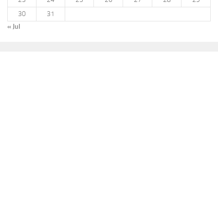
30
31
« Jul