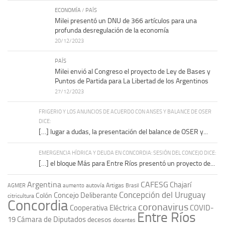
ECONOMÍA
/
PAÍS
Milei presentó un DNU de 366 artículos para una
profunda desregulación de la economía
20/12/2023
PAÍS
Milei envió al Congreso el proyecto de Ley de Bases y
Puntos de Partida para La Libertad de los Argentinos
27/12/2023
FRIGERIO Y LOS ANUNCIOS DE ACUERDO CON ANSES Y BALANCE DE OSER
DICE:
[…] lugar a dudas, la presentación del balance de OSER y...
EMERGENCIA HÍDRICA Y DEUDA EN CONCORDIA: SESIÓN DEL CONCEJO DICE:
[…] el bloque Más para Entre Ríos presentó un proyecto de...
Argentina
CAFESG
Chajarí
autovía Artigas
AGMER
aumento
Brasil
Concepción del Uruguay
Concejo Deliberante
Colón
citricultura
Concordia
coronavirus
Cooperativa Eléctrica
COVID-
Entre Ríos
19
Cámara de Diputados
decesos
docentes