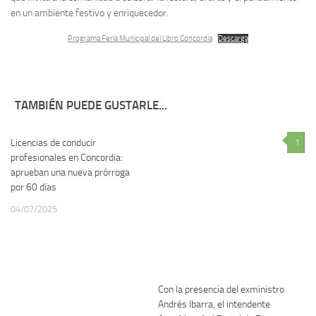
en un ambiente festivo y enriquecedor.
Programa Feria Municipal del Libro Concordia
Descarga
TAMBIÉN PUEDE GUSTARLE...
Licencias de conducir
0
1
profesionales en Concordia:
aprueban una nueva prórroga
por 60 días
04/07/2025
Con la presencia del exministro
Andrés Ibarra, el intendente