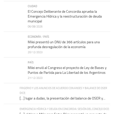
CIUDAD
El Concejo Deliberante de Concordia aprueba la
Emergencia Hídrica y la reestructuración de deuda
municipal
06/08/2026
ECONOMÍA
/
PAÍS
Milei presentó un DNU de 366 artículos para una
profunda desregulación de la economía
20/12/2023
PAÍS
Milei envió al Congreso el proyecto de Ley de Bases y
Puntos de Partida para La Libertad de los Argentinos
27/12/2023
FRIGERIO Y LOS ANUNCIOS DE ACUERDO CON ANSES Y BALANCE DE OSER
DICE:
[…] lugar a dudas, la presentación del balance de OSER y...
EMERGENCIA HÍDRICA Y DEUDA EN CONCORDIA: SESIÓN DEL CONCEJO DICE: