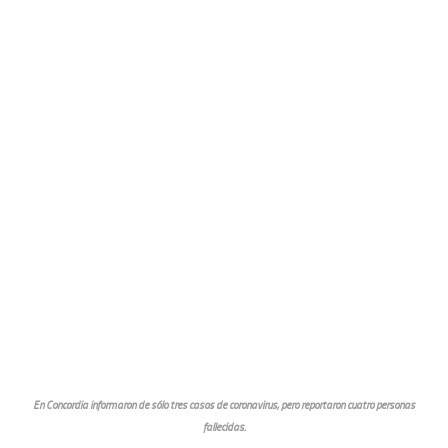
En Concordia informaron de sólo tres casos de coronavirus, pero reportaron cuatro personas
fallecidas.