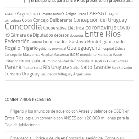
[…] el bloque Más para Entre Ríos presentó un proyecto de...
Argentina
CAFESG
Chajarí
autovía Artigas
AGMER
aumento
Brasil
Concepción del Uruguay
Concejo Deliberante
Colón
citricultura
Concordia
coronavirus
Cooperativa Eléctrica
COVID-
Entre Ríos
19
Cámara de Diputados
decesos
docentes
Federación
Gobernador Gustavo Bordet
gobernador
Federal
Gualeguaychú
Rogelio Frigerio
hospital Delicia
gobierno provincial
Concepción Masvernat
intendente Francisco Azcué
Hospital Masvernat
INDEC
nuevos casos
municipalidad
licitación
municipalidad de Concordia
obras
Paraná
Salto Grande
Río Uruguay
Salto
Puerto Yeruá
San Salvador
Uruguay
Turismo
vacunación
Villaguay
Ángel Giano
COMENTARIOS RECIENTES
Frigerio y los anuncios de acuerdo con Anses y balance de OSER
en
Entre Ríos logra un convenio con ANSES por 120.000 millones para la
Caja de Jubilaciones
Emergencia Hídrica y deuda en Concordia: sesión del Concejo
en