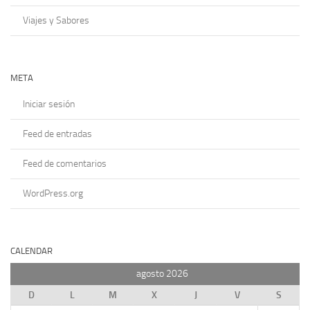
Viajes y Sabores
META
Iniciar sesión
Feed de entradas
Feed de comentarios
WordPress.org
CALENDAR
agosto 2026
D
L
M
X
J
V
S