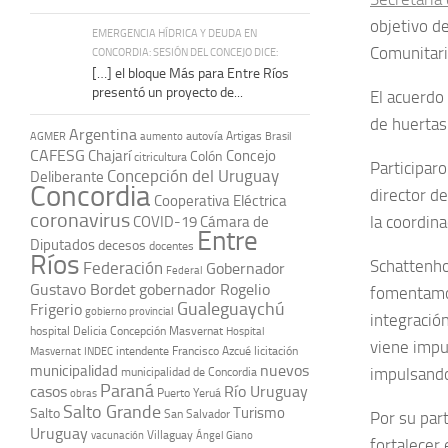
objetivo d
EMERGENCIA HÍDRICA Y DEUDA EN
Comunitari
CONCORDIA: SESIÓN DEL CONCEJO DICE:
[…] el bloque Más para Entre Ríos
presentó un proyecto de...
El acuerdo
de huertas 
Argentina
autovía Artigas
AGMER
aumento
Brasil
CAFESG
Chajarí
Concejo
Colón
citricultura
Participaro
Concepción del Uruguay
Deliberante
Concordia
director de
Cooperativa Eléctrica
coronavirus
la coordina
COVID-19
Cámara de
Entre
Diputados
decesos
docentes
Ríos
Schattenhof
Federación
Gobernador
Federal
Gustavo Bordet
gobernador Rogelio
fomentamos
Gualeguaychú
Frigerio
gobierno provincial
integració
hospital Delicia Concepción Masvernat
Hospital
viene impu
intendente Francisco Azcué
licitación
Masvernat
INDEC
nuevos
municipalidad
impulsando
municipalidad de Concordia
Paraná
casos
Río Uruguay
obras
Puerto Yeruá
Salto Grande
Turismo
Salto
San Salvador
Por su part
Uruguay
vacunación
Villaguay
Ángel Giano
fortalecer