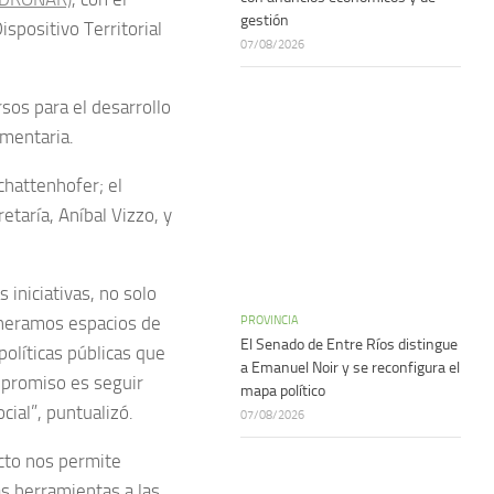
gestión
spositivo Territorial
07/08/2026
sos para el desarrollo
imentaria.
chattenhofer; el
etaría, Aníbal Vizzo, y
 iniciativas, no solo
eneramos espacios de
PROVINCIA
El Senado de Entre Ríos distingue
olíticas públicas que
a Emanuel Noir y se reconfigura el
mpromiso es seguir
mapa político
ial”, puntualizó.
07/08/2026
ecto nos permite
as herramientas a las