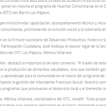
e poner en marcha el programa de Huertas Comunitarias en el Di
o (DTC) del Barrio Los Pájaros.
 permitirá brindar capacitación, acompañamiento técnico y recur
comunitarias, promoviendo la inclusión social y la soberanía al
n en la firma el secretario de Desarrollo Productivo, Federico S
 Participación Ciudadana, José Vedoya; el asesor legal de la Secr
dora del DTC Los Pájaros, Mónica Villarreal.
er, destacó la importancia de este convenio: “A través de estas
 la producción de alimentos saludables, sino que también g
n y aprendizaje para la comunidad en el marco del programa de p
lsando la gestión del Intendente Francisco Azcué. Nuestro co
 programas que promuevan el desarrollo local y el bienestar soc
e, Mónica Villarreal, coordinadora del DTC, resaltó: “Este proy
 el trabajo que venimos realizando en el barrio, brindando nuev