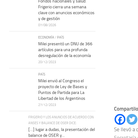
Fondos nacionales y salud:
Frigerio cierra una semana
clave con anuncios económicos
y de gestión
07/08/2026
ECONOMÍA
/
PAÍS
Milei presentó un DNU de 366
artículos para una profunda
desregulación de la economía
20/12/2023
PAÍS
Milei envió al Congreso el
proyecto de Ley de Bases y
Puntos de Partida para La
Libertad de los Argentinos
27/12/2023
Compartilo
FRIGERIO Y LOS ANUNCIOS DE ACUERDO CON
ANSES Y BALANCE DE OSER DICE:
Se llevó a 
[…] lugar a dudas, la presentación del
balance de OSER y...
Secretaría