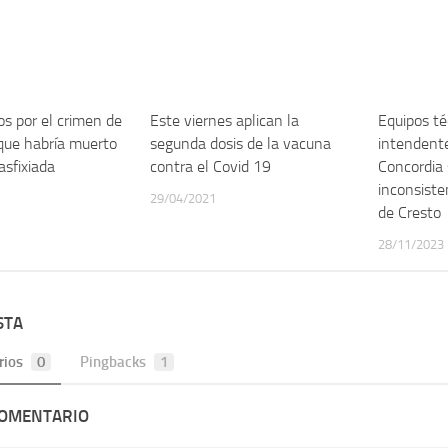
os por el crimen de
Este viernes aplican la
Equipos té
que habría muerto
segunda dosis de la vacuna
intendente
asfixiada
contra el Covid 19
Concordia
inconsiste
29/04/2021
de Cresto
28/11/2023
STA
rios
0
Pingbacks
1
COMENTARIO