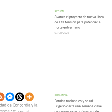
REGIÓN
Avanza el proyecto de nueva línea
de alta tensión para potenciar el
norte entrerriano
07/08/2026
PROVINCIA
Fondos nacionales y salud:
idad de Concordia y la
Frigerio cierra una semana clave
con anuncios económicos y de
SEDRONAR)
, con el