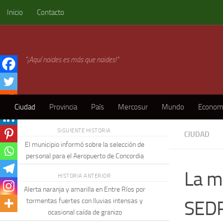
Inicio
Contacto
Skip to content
"¡Aquí naides es más que naides!"
Ciudad
Provincia
País
Mercosur
Mundo
Econom
SIGUIENTE HISTORIA
CIUDAD
El municipio informó sobre la selección de
personal para el Aeropuerto de Concordia
La m
HISTORIA ANTERIOR
Alerta naranja y amarilla en Entre Ríos por
SEDR
tormentas fuertes con lluvias intensas y
ocasional caída de granizo