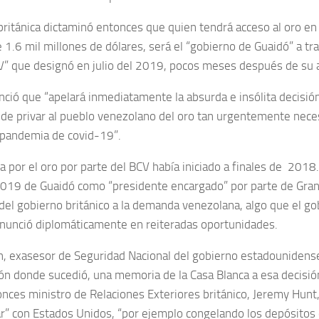
a británica dictaminó entonces que quien tendrá acceso al oro en
 1.6 mil millones de dólares, será el “gobierno de Guaidó” a tra
V” que designó en julio del 2019, pocos meses después de su 
nció que “apelará inmediatamente la absurda e insólita decisión
de privar al pueblo venezolano del oro tan urgentemente neces
a pandemia de covid-19”.
 por el oro por parte del BCV había iniciado a finales de 2018
019 de Guaidó como “presidente encargado” por parte de Gran 
del gobierno británico a la demanda venezolana, algo que el go
unció diplomáticamente en reiteradas oportunidades.
n, exasesor de Seguridad Nacional del gobierno estadounidense, 
ón donde sucedió, una memoria de la Casa Blanca a esa decisión 
onces ministro de Relaciones Exteriores británico, Jeremy Hunt
r” con Estados Unidos, “por ejemplo congelando los depósitos