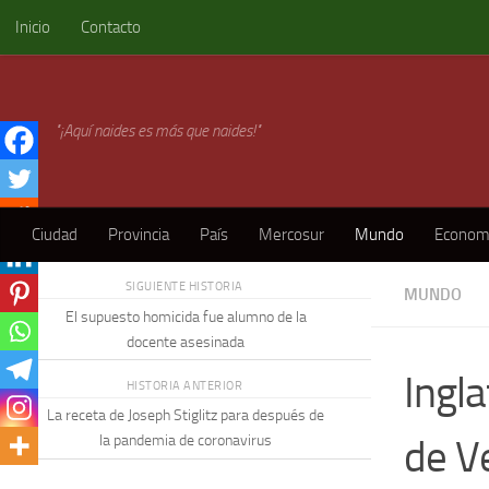
Inicio
Contacto
Skip to content
"¡Aquí naides es más que naides!"
Ciudad
Provincia
País
Mercosur
Mundo
Econom
SIGUIENTE HISTORIA
MUNDO
El supuesto homicida fue alumno de la
docente asesinada
Ingl
HISTORIA ANTERIOR
La receta de Joseph Stiglitz para después de
de V
la pandemia de coronavirus