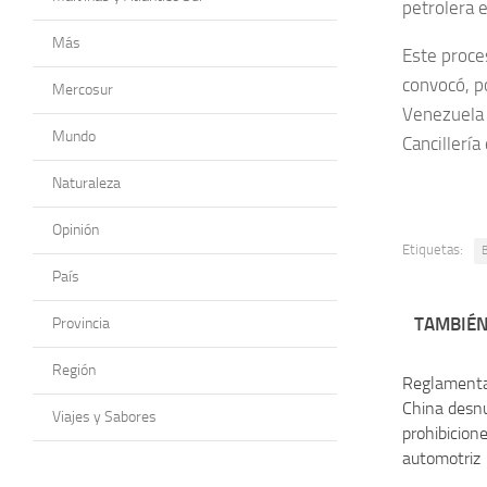
petrolera 
Más
Este proce
convocó, p
Mercosur
Venezuela 
Mundo
Cancillerí
Naturaleza
Opinión
Etiquetas:
B
País
TAMBIÉN
Provincia
Región
Reglamenta
China desnu
Viajes y Sabores
prohibicione
automotriz