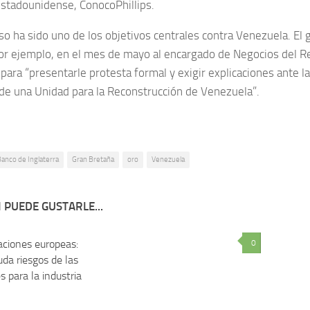
estadounidense, ConocoPhillips.
so ha sido uno de los objetivos centrales contra Venezuela. El
or ejemplo, en el mes de mayo al encargado de Negocios del R
para “presentarle protesta formal y exigir explicaciones ante la
a de una Unidad para la Reconstrucción de Venezuela”.
anco de Inglaterra
Gran Bretaña
oro
Venezuela
 PUEDE GUSTARLE...
ciones europeas:
0
0
da riesgos de las
s para la industria