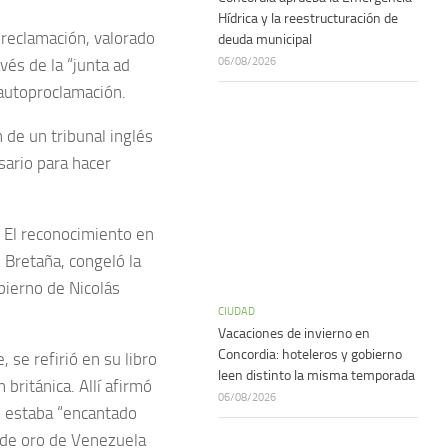
Hídrica y la reestructuración de
 reclamación, valorado
deuda municipal
06/08/2026
vés de la “junta ad
autoproclamación.
 de un tribunal inglés
ario para hacer
. El reconocimiento en
Bretaña, congeló la
bierno de Nicolás
CIUDAD
Vacaciones de invierno en
Concordia: hoteleros y gobierno
se refirió en su libro
leen distinto la misma temporada
británica. Allí afirmó
06/08/2026
, estaba “encantado
 de oro de Venezuela