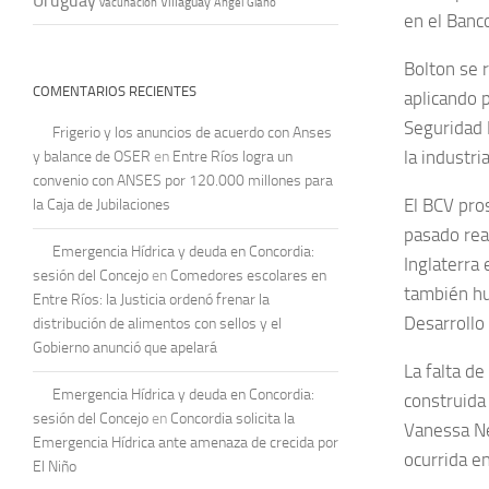
Uruguay
vacunación
Villaguay
Ángel Giano
en el Banco
Bolton se 
COMENTARIOS RECIENTES
aplicando 
Seguridad 
Frigerio y los anuncios de acuerdo con Anses
la industri
y balance de OSER
en
Entre Ríos logra un
convenio con ANSES por 120.000 millones para
El BCV pro
la Caja de Jubilaciones
pasado rea
Emergencia Hídrica y deuda en Concordia:
Inglaterra
sesión del Concejo
en
Comedores escolares en
también hu
Entre Ríos: la Justicia ordenó frenar la
Desarrollo
distribución de alimentos con sellos y el
Gobierno anunció que apelará
La falta d
Emergencia Hídrica y deuda en Concordia:
construida
sesión del Concejo
en
Concordia solicita la
Vanessa Neu
Emergencia Hídrica ante amenaza de crecida por
ocurrida e
El Niño