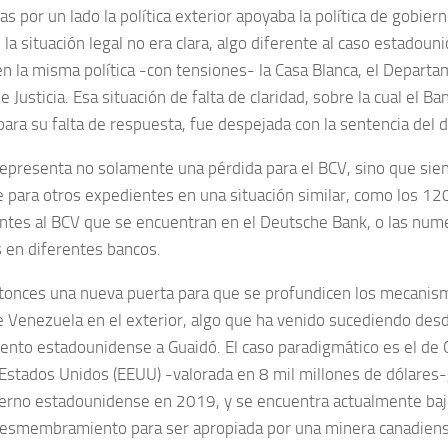
as por un lado la política exterior apoyaba la política de gobier
 la situación legal no era clara, algo diferente al caso estadou
en la misma política -con tensiones- la Casa Blanca, el Departa
e Justicia. Esa situación de falta de claridad, sobre la cual el Ba
ara su falta de respuesta, fue despejada con la sentencia del d
 representa no solamente una pérdida para el BCV, sino que sien
 para otros expedientes en una situación similar, como los 12
ntes al BCV que se encuentran en el Deutsche Bank, o las num
 en diferentes bancos.
tonces una nueva puerta para que se profundicen los mecanism
e Venezuela en el exterior, algo que ha venido sucediendo desde
ento estadounidense a Guaidó. El caso paradigmático es el de CI
stados Unidos (EEUU) -valorada en 8 mil millones de dólares
ierno estadounidense en 2019, y se encuentra actualmente baj
esmembramiento para ser apropiada por una minera canadiense