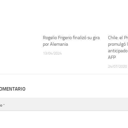
Rogelio Frigerio finalizó su gira
Chile: el 
por Alemania
promulgó l
anticipado
13/04/2024
AFP
24/07/2020
COMENTARIO
io
*