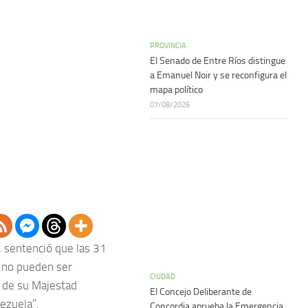
PROVINCIA
El Senado de Entre Ríos distingue
a Emanuel Noir y se reconfigura el
mapa político
07/08/2026
a, sentenció que las 31
a no pueden ser
CIUDAD
o de su Majestad
El Concejo Deliberante de
ezuela”.
Concordia aprueba la Emergencia