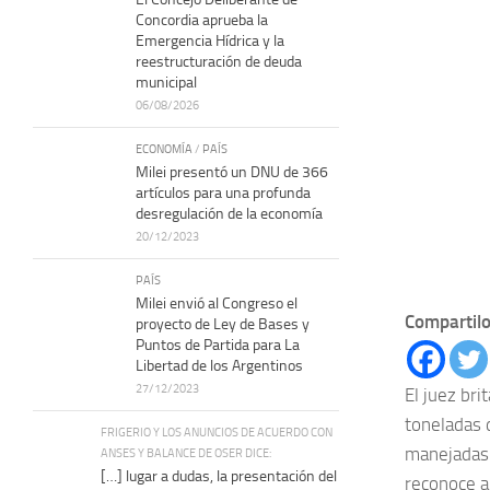
Concordia aprueba la
Emergencia Hídrica y la
reestructuración de deuda
municipal
06/08/2026
ECONOMÍA
/
PAÍS
Milei presentó un DNU de 366
artículos para una profunda
desregulación de la economía
20/12/2023
PAÍS
Milei envió al Congreso el
Compartilo
proyecto de Ley de Bases y
Puntos de Partida para La
Libertad de los Argentinos
27/12/2023
El juez bri
toneladas 
FRIGERIO Y LOS ANUNCIOS DE ACUERDO CON
manejadas 
ANSES Y BALANCE DE OSER DICE:
[…] lugar a dudas, la presentación del
reconoce a