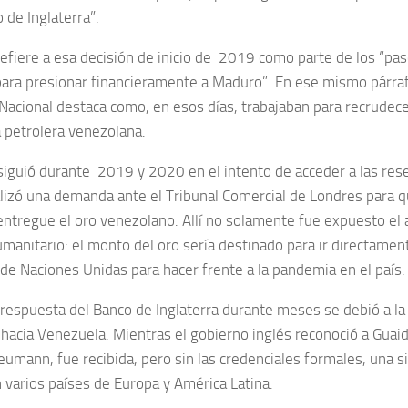
 de Inglaterra”.
refiere a esa decisión de inicio de 2019 como parte de los “pa
para presionar financieramente a Maduro”. En ese mismo párraf
Nacional destaca como, en esos días, trabajaban para recrudece
a petrolera venezolana.
siguió durante 2019 y 2020 en el intento de acceder a las res
lizó una demanda ante el Tribunal Comercial de Londres para q
 entregue el oro venezolano. Allí no solamente fue expuesto el 
manitario: el monto del oro sería destinado para ir directamen
 de Naciones Unidas para hacer frente a la pandemia en el país.
e respuesta del Banco de Inglaterra durante meses se debió a la
 hacia Venezuela. Mientras el gobierno inglés reconoció a Guai
mann, fue recibida, pero sin las credenciales formales, una sit
n varios países de Europa y América Latina.