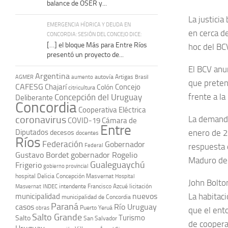
balance de OSER y...
La justici
EMERGENCIA HÍDRICA Y DEUDA EN
en cerca de
CONCORDIA: SESIÓN DEL CONCEJO DICE:
[…] el bloque Más para Entre Ríos
hoc del BC
presentó un proyecto de...
El BCV anu
Argentina
autovía Artigas
AGMER
aumento
Brasil
que preten
CAFESG
Chajarí
Concejo
Colón
citricultura
frente a l
Concepción del Uruguay
Deliberante
Concordia
Cooperativa Eléctrica
coronavirus
La demanda
COVID-19
Cámara de
Entre
Diputados
enero de 2
decesos
docentes
Ríos
Federación
Gobernador
respuesta 
Federal
Gustavo Bordet
gobernador Rogelio
Maduro den
Gualeguaychú
Frigerio
gobierno provincial
hospital Delicia Concepción Masvernat
Hospital
John Bolto
intendente Francisco Azcué
licitación
Masvernat
INDEC
nuevos
La habitaci
municipalidad
municipalidad de Concordia
Paraná
casos
Río Uruguay
obras
Puerto Yeruá
que el ent
Salto Grande
Turismo
Salto
San Salvador
de coopera