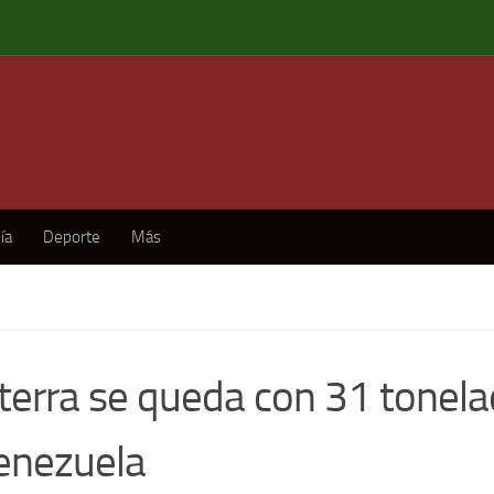
ía
Deporte
Más
aterra se queda con 31 tonela
enezuela