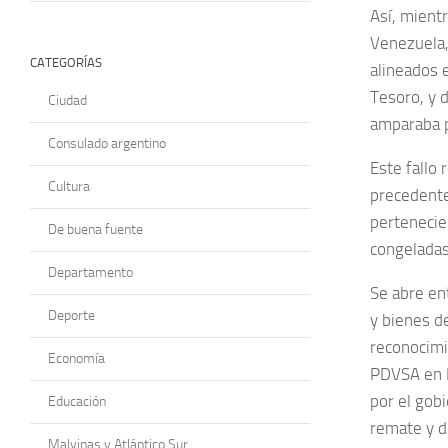
Así, mientr
Venezuela,
CATEGORÍAS
alineados 
Tesoro, y d
Ciudad
amparaba p
Consulado argentino
Este fallo
Cultura
precedente
pertenecie
De buena fuente
congeladas
Departamento
Se abre en
Deporte
y bienes d
reconocimi
Economía
PDVSA en E
por el gob
Educación
remate y d
Malvinas y Atlántico Sur