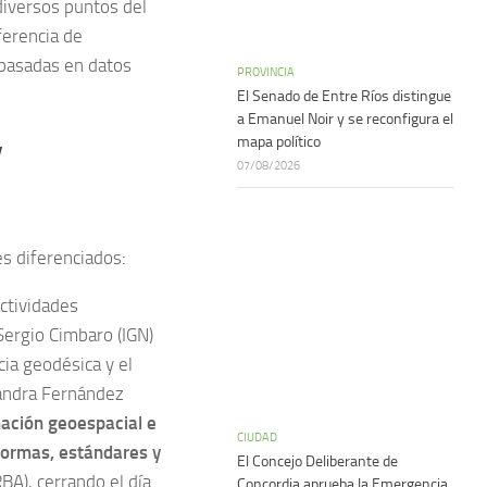
diversos puntos del
ferencia de
s basadas en datos
PROVINCIA
El Senado de Entre Ríos distingue
a Emanuel Noir y se reconfigura el
y
mapa político
07/08/2026
s diferenciados:
ctividades
Sergio Cimbaro (IGN)
ia geodésica y el
jandra Fernández
mación geoespacial e
CIUDAD
ormas, estándares y
El Concejo Deliberante de
A), cerrando el día
Concordia aprueba la Emergencia