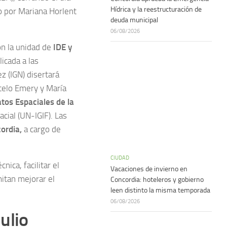
Hídrica y la reestructuración de
o por Mariana Horlent
deuda municipal
06/08/2026
on la unidad de
IDE y
icada a las
z (IGN) disertará
celo Emery y María
atos Espaciales de la
cial (UN-IGIF). Las
ordia,
a cargo de
CIUDAD
nica, facilitar el
Vacaciones de invierno en
itan mejorar el
Concordia: hoteleros y gobierno
leen distinto la misma temporada
06/08/2026
ulio