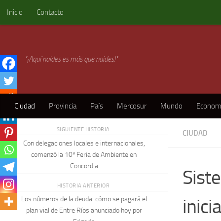
Inicio
Contacto
Skip to content
"¡Aquí naides es más que naides!"
Ciudad
Provincia
País
Mercosur
Mundo
Econom
SIGUIENTE HISTORIA
CIUDAD
Con delegaciones locales e internacionales,
comenzó la 10ª Feria de Ambiente en
Concordia
Sist
HISTORIA ANTERIOR
inici
Los números de la deuda: cómo se pagará el
plan vial de Entre Ríos anunciado hoy por