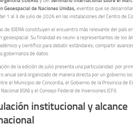
Argentina (IDERA)
y del
Seminario Internacional sobre el Mar
n Geoespacial de Naciones Unidas,
eventos que se desarrollar
del 1 al 3 de julio de 2026 en las instalaciones del Centro de 
as de IDERA constituyen el encuentro más relevante del país e
n geoespacial. Su finalidad es reunir a representantes de los á
cadémico y científico para debatir estándares, compartir avance
 la gobernanza de datos.
ción de la edición de julio presenta una particularidad: por prim
ro anual será organizado de manera directa por un gobierno loca
tre el Municipio de Concordia, el Gobierno de la Provincia de En
Nacional (IGN) y el Consejo Federal de Inversiones (CFI).
ulación institucional y alcance
nacional