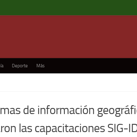
ía
Deporte
Más
emas de información geográfi
aron las capacitaciones SIG-I