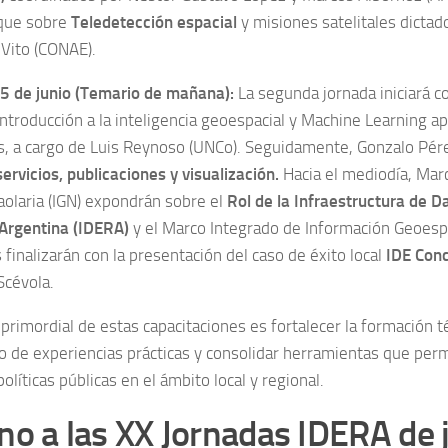
oque sobre
Teledetección espacial
y misiones satelitales dictad
 Vito (CONAE).
5 de junio (Temario de mañana):
La segunda jornada iniciará c
ntroducción a la inteligencia geoespacial y Machine Learning apl
s, a cargo de Luis Reynoso (UNCo). Seguidamente, Gonzalo Pére
ervicios, publicaciones y visualización.
Hacia el mediodía, Mar
aolaria (IGN) expondrán sobre el
Rol de la Infraestructura de D
Argentina (IDERA)
y el Marco Integrado de Información Geoespa
 finalizarán con la presentación del caso de éxito local
IDE Conc
Scévola.
 primordial de estas capacitaciones es fortalecer la formación téc
o de experiencias prácticas y consolidar herramientas que perm
olíticas públicas en el ámbito local y regional.
o a las XX Jornadas IDERA de j