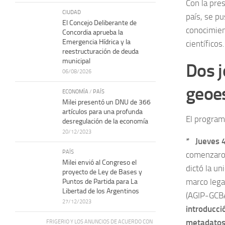
Con la pre
CIUDAD
país, se p
El Concejo Deliberante de
conocimien
Concordia aprueba la
Emergencia Hídrica y la
científicos.
reestructuración de deuda
municipal
Dos j
06/08/2026
geoe
ECONOMÍA
/
PAÍS
Milei presentó un DNU de 366
artículos para una profunda
El program
desregulación de la economía
20/12/2023
* Jueves 4
PAÍS
comenzaron
Milei envió al Congreso el
dictó la u
proyecto de Ley de Bases y
marco lega
Puntos de Partida para La
Libertad de los Argentinos
(AGIP-GCBA
27/12/2023
introducció
metadatos
FRIGERIO Y LOS ANUNCIOS DE ACUERDO CON