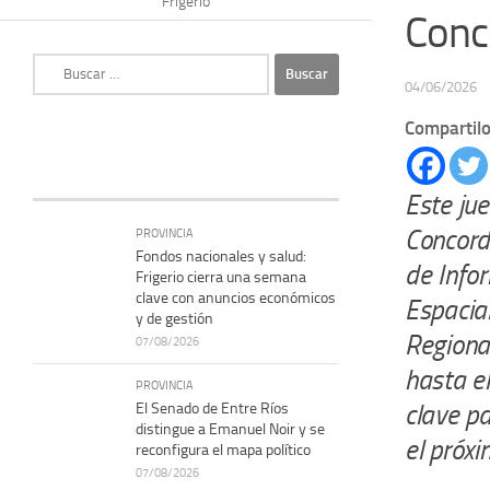
Frigerio
Conc
Buscar:
04/06/2026
Compartilo
Este ju
Concord
PROVINCIA
Fondos nacionales y salud:
de Infor
Frigerio cierra una semana
clave con anuncios económicos
Espacial
y de gestión
Regiona
07/08/2026
hasta el
PROVINCIA
clave pa
El Senado de Entre Ríos
distingue a Emanuel Noir y se
el próx
reconfigura el mapa político
07/08/2026