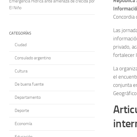
República 
Emergencia Hídrica ante amenaza de crecida por
El Niño
Informació
Concordia 
Las jornad
CATEGORÍAS
informació
Ciudad
privado, a
fortalecer
Consulado argentino
La organiza
Cultura
el encuent
De buena fuente
conjunta en
Geográfico 
Departamento
Artic
Deporte
inter
Economía
Educación