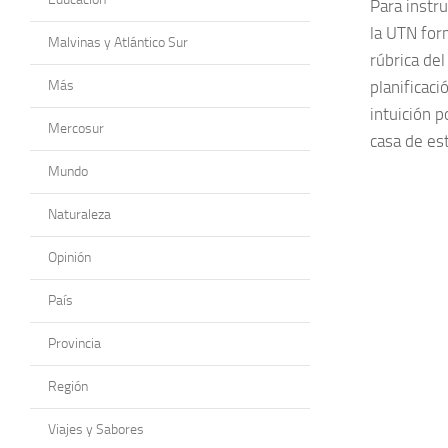
Para instr
la UTN for
Malvinas y Atlántico Sur
rúbrica del
Más
planificaci
intuición p
Mercosur
casa de es
Mundo
Naturaleza
Opinión
País
Provincia
Región
Viajes y Sabores