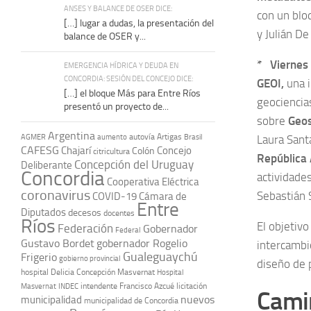
ANSES Y BALANCE DE OSER DICE:
con un bl
[…] lugar a dudas, la presentación del
y Julián De
balance de OSER y...
* Viernes 
EMERGENCIA HÍDRICA Y DEUDA EN
CONCORDIA: SESIÓN DEL CONCEJO DICE:
GEOI,
una i
[…] el bloque Más para Entre Ríos
geociencia
presentó un proyecto de...
sobre
Geos
Argentina
autovía Artigas
AGMER
aumento
Brasil
Laura Sant
CAFESG
Chajarí
Concejo
Colón
citricultura
República 
Concepción del Uruguay
Deliberante
Concordia
actividades
Cooperativa Eléctrica
coronavirus
Sebastián 
COVID-19
Cámara de
Entre
Diputados
decesos
docentes
Ríos
El objetivo
Federación
Gobernador
Federal
Gustavo Bordet
gobernador Rogelio
intercambi
Gualeguaychú
Frigerio
gobierno provincial
diseño de p
hospital Delicia Concepción Masvernat
Hospital
intendente Francisco Azcué
licitación
Masvernat
INDEC
Camin
nuevos
municipalidad
municipalidad de Concordia