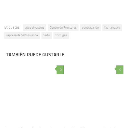
Etiquetas:
aves silvestres
Centro de Fronteras
contrabando
fauna nativa
represa de Salto Grande
Salto
tortugas
TAMBIÉN PUEDE GUSTARLE...
0
0