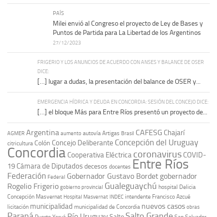
PAÍS
Milei envió al Congreso el proyecto de Ley de Bases y
Puntos de Partida para La Libertad de los Argentinos
27/12/2023
FRIGERIO Y LOS ANUNCIOS DE ACUERDO CON ANSES Y BALANCE DE OSER
DICE:
[…] lugar a dudas, la presentación del balance de OSER y...
EMERGENCIA HÍDRICA Y DEUDA EN CONCORDIA: SESIÓN DEL CONCEJO DICE:
[…] el bloque Más para Entre Ríos presentó un proyecto de...
Argentina
CAFESG
Chajarí
autovía Artigas
AGMER
aumento
Brasil
Concepción del Uruguay
Concejo Deliberante
Colón
citricultura
Concordia
coronavirus
Cooperativa Eléctrica
COVID-
Entre Ríos
19
Cámara de Diputados
decesos
docentes
Federación
Gobernador Gustavo Bordet
gobernador
Federal
Gualeguaychú
Rogelio Frigerio
hospital Delicia
gobierno provincial
Concepción Masvernat
intendente Francisco Azcué
Hospital Masvernat
INDEC
nuevos casos
municipalidad
licitación
municipalidad de Concordia
obras
Paraná
Salto Grande
Río Uruguay
Salto