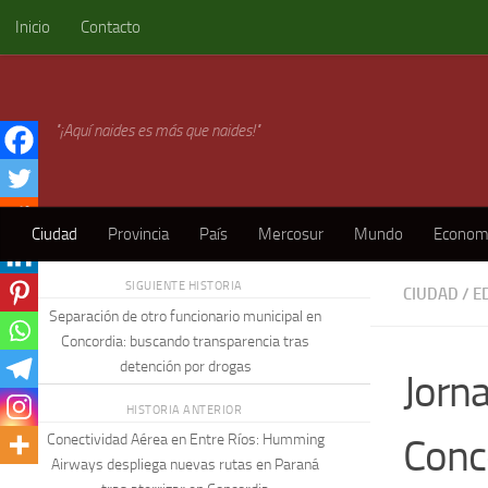
Inicio
Contacto
Skip to content
"¡Aquí naides es más que naides!"
Ciudad
Provincia
País
Mercosur
Mundo
Econom
SIGUIENTE HISTORIA
CIUDAD
/
E
Separación de otro funcionario municipal en
Concordia: buscando transparencia tras
detención por drogas
Jorn
HISTORIA ANTERIOR
Conco
Conectividad Aérea en Entre Ríos: Humming
Airways despliega nuevas rutas en Paraná