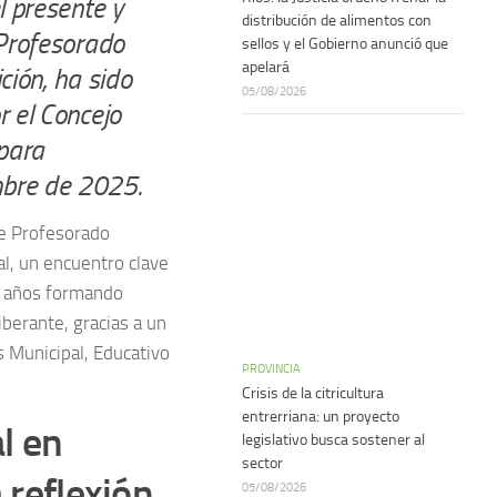
l presente y
distribución de alimentos con
 Profesorado
sellos y el Gobierno anunció que
apelará
ción, ha sido
05/08/2026
r el Concejo
 para
mbre de 2025.
de Profesorado
al, un encuentro clave
30 años formando
berante, gracias a un
s Municipal, Educativo
PROVINCIA
Crisis de la citricultura
entrerriana: un proyecto
l en
legislativo busca sostener al
sector
 reflexión
05/08/2026