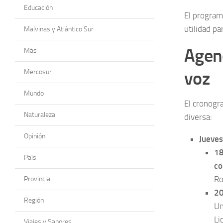
Educación
El program
utilidad p
Malvinas y Atlántico Sur
Agend
Más
Mercosur
voz
Mundo
El cronogr
Naturaleza
diversa:
Opinión
Jueves
18
País
co
Ro
Provincia
20
Región
Un
Li
Viajes y Sabores