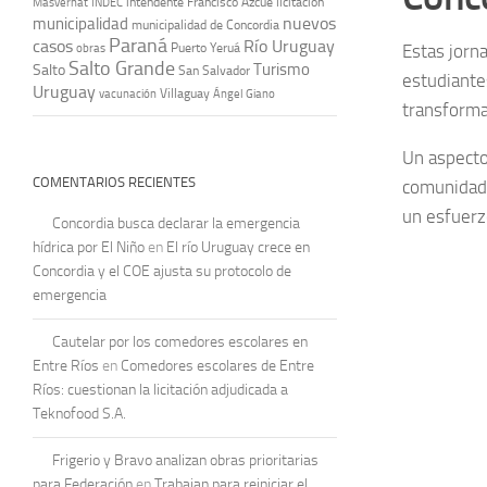
intendente Francisco Azcué
licitación
Masvernat
INDEC
nuevos
municipalidad
municipalidad de Concordia
Paraná
casos
Río Uruguay
obras
Puerto Yeruá
Estas jorn
Salto Grande
Turismo
Salto
San Salvador
estudiante
Uruguay
vacunación
Villaguay
Ángel Giano
transforma
Un aspecto
COMENTARIOS RECIENTES
comunidad 
un esfuerz
Concordia busca declarar la emergencia
hídrica por El Niño
en
El río Uruguay crece en
Concordia y el COE ajusta su protocolo de
emergencia
Cautelar por los comedores escolares en
Entre Ríos
en
Comedores escolares de Entre
Ríos: cuestionan la licitación adjudicada a
Teknofood S.A.
Frigerio y Bravo analizan obras prioritarias
para Federación
en
Trabajan para reiniciar el