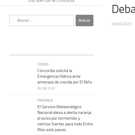
tras aterrizar en Concordia
Deba
Buscar:
03/09/2025
CIUDAD
Concordia solicita la
Emergencia Hídrica ante
amenaza de crecida por El Niño
06/08/2026
PROVINCIA
El Servicio Meteorológico
Nacional eleva a alerta naranja
el aviso por tormentas y
vientos fuertes para todo Entre
Ríos este jueves