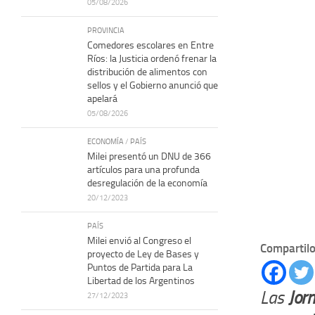
05/08/2026
PROVINCIA
Comedores escolares en Entre
Ríos: la Justicia ordenó frenar la
distribución de alimentos con
sellos y el Gobierno anunció que
apelará
05/08/2026
ECONOMÍA
/
PAÍS
Milei presentó un DNU de 366
artículos para una profunda
desregulación de la economía
20/12/2023
PAÍS
Milei envió al Congreso el
Compartilo
proyecto de Ley de Bases y
Puntos de Partida para La
Libertad de los Argentinos
Las
Jor
27/12/2023