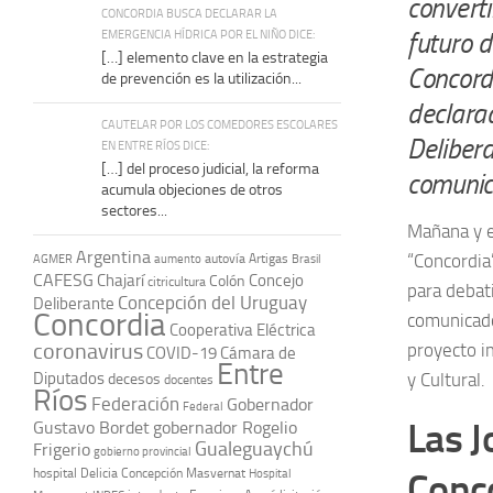
converti
CONCORDIA BUSCA DECLARAR LA
EMERGENCIA HÍDRICA POR EL NIÑO DICE:
futuro d
[…] elemento clave en la estrategia
Concordi
de prevención es la utilización...
declarad
CAUTELAR POR LOS COMEDORES ESCOLARES
Deliber
EN ENTRE RÍOS DICE:
[…] del proceso judicial, la reforma
comunic
acumula objeciones de otros
sectores...
Mañana y e
Argentina
“Concordia”
autovía Artigas
AGMER
aumento
Brasil
CAFESG
Chajarí
Concejo
Colón
citricultura
para debat
Concepción del Uruguay
Deliberante
Concordia
comunicado
Cooperativa Eléctrica
coronavirus
proyecto im
COVID-19
Cámara de
Entre
Diputados
y Cultural.
decesos
docentes
Ríos
Federación
Gobernador
Federal
Las J
Gustavo Bordet
gobernador Rogelio
Gualeguaychú
Frigerio
gobierno provincial
hospital Delicia Concepción Masvernat
Conco
Hospital