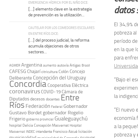
EMERGENCIA HÍDRICA POR EL NIÑO DICE:
datos 
[…] elemento clave en la estrategia
de prevención es la utilización...
El 34,9% d
CAUTELAR POR LOS COMEDORES ESCOLARES
pobreza al 
EN ENTRE RÍOS DICE:
[…] del proceso judicial, la reforma
período de
acumula objeciones de otros
en la que 
sectores...
para enfre
Argentina
Universida
autovía Artigas
AGMER
aumento
Brasil
CAFESG
Chajarí
Concejo
Colón
citricultura
Concepción del Uruguay
Deliberante
“Bajo el e
Concordia
Cooperativa Eléctrica
experiment
coronavirus
COVID-19
Cámara de
Entre
la indigenc
Diputados
decesos
docentes
Ríos
Federación
Gobernador
Federal
“El nuevo 
Gustavo Bordet
gobernador Rogelio
economía f
Gualeguaychú
Frigerio
gobierno provincial
hospital Delicia Concepción Masvernat
a la peque
Hospital
intendente Francisco Azcué
licitación
Masvernat
INDEC
pobreza y e
nuevos
municipalidad
municipalidad de Concordia