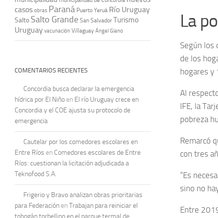
Paraná
casos
Río Uruguay
obras
Puerto Yeruá
La p
Salto Grande
Turismo
Salto
San Salvador
Uruguay
vacunación
Villaguay
Ángel Giano
Según los 
de los hog
COMENTARIOS RECIENTES
hogares y 
Concordia busca declarar la emergencia
Al respecto
hídrica por El Niño
en
El río Uruguay crece en
IFE, la Tar
Concordia y el COE ajusta su protocolo de
pobreza hu
emergencia
Remarcó qu
Cautelar por los comedores escolares en
Entre Ríos
en
Comedores escolares de Entre
con tres a
Ríos: cuestionan la licitación adjudicada a
Teknofood S.A.
“Es necesa
sino no hay
Frigerio y Bravo analizan obras prioritarias
para Federación
en
Trabajan para reiniciar el
Entre 2019
tobogán torbellino en el parque termal de