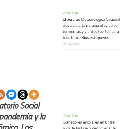
PROVINCIA
El Servicio Meteorológico Nacional
eleva a alerta naranja el aviso por
tormentas y vientos fuertes para
todo Entre Ríos este jueves
05/08/2026
torio Social
 pandemia y la
PROVINCIA
Comedores escolares en Entre
ómica. Los
Ríos: la Justicia ordenó frenar la