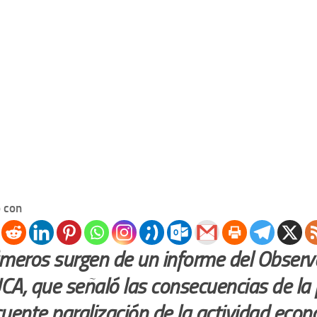
 con
meros surgen de un informe del Observa
UCA, que señaló las consecuencias de la
uente paralización de la actividad econ