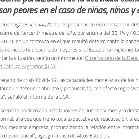
son peores en el caso de niñas, niños y 
e los hogares y el 44,2% de las personas se encuentran por deba
cierre del tercer trimestre del año, por encima del 32,1% y 40,
 2019, en un contexto en el que resultó determinante la pande
los números hubiesen sido mayores si el Estado no implement
ntar la situación, según un informe del
Observatorio de la Deuda
d Católica Argentina (UCA)
.
scenario de crisis Covid-19, las capacidades monetarias de los 
aron un deterioro abrupto y pronunciado, con efecto regresivo
ia”, señaló el informe de la UCA.
escenario paralizó aún más la inversión, los consumos y la dem
ormal, a la vez que frenó toda expectativa de reactivación, af
ña y mediana empresa, profundizando la relación entre informa
xclusión social”, agregó la casa de Altos Estudios.