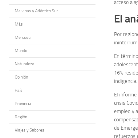
acceso a ag
Malvinas y Atlántico Sur
El an
Más
Por region
Mercosur
ininterrum
Mundo
En términos
Naturaleza
adolescent
16% reside
Opinión
indigencia.
País
El informe
crisis Covi
Provincia
empleo y a
Región
compensato
de Emergen
Viajes y Sabores
refuerzos e