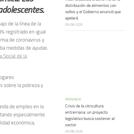
distribución de alimentos con
adolescentes.
sellos y el Gobierno anunció que
apelará
jo de la línea de la
05/08/2026
8% registrado en igual
mia de coronavirus y
aba medidas de ayudas
 Social de la
hogares
s sobre la pobreza y
PROVINCIA
anda de empleo en la
Crisis de la citricultura
entrerriana: un proyecto
ectando especialmente
legislativo busca sostener al
lidad económica,
sector
05/08/2026