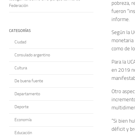
pobreza, r
Federación
fueron “ins
informe.
CATEGORÍAS
Según la UC
monetaria 
Ciudad
como de lo
Consulado argentino
Para la UC
Cultura
en 2019 no
manifestab
De buena fuente
Otro aspect
Departamento
incremento
Deporte
multidimen
Economía
“Si bien h
déficit y b
Educación