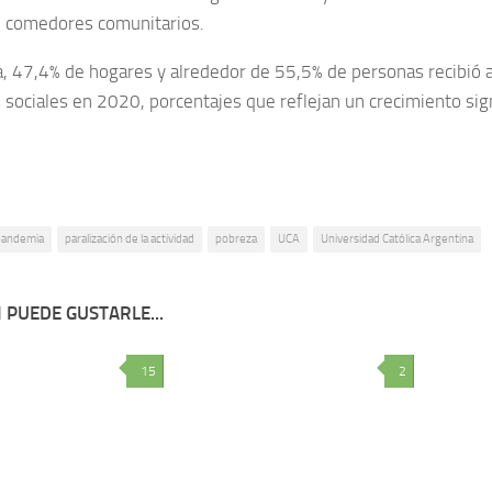
 comedores comunitarios.
sa, 47,4% de hogares y alrededor de 55,5% de personas recibió 
s sociales en 2020, porcentajes que reflejan un crecimiento sig
pandemia
paralización de la actividad
pobreza
UCA
Universidad Católica Argentina
 PUEDE GUSTARLE...
15
2