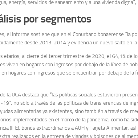
ua, energía, servicios de saneamiento y a una vivienda digna”, 
álisis por segmentos
es, el informe sostiene que en el Conurbano bonaerense “la po
pidamente desde 2013-2014 y evidencia un nuevo salto en la
 etarios, al cierre del tercer trimestre de 2020, el 64,1% de l
es viven en hogares con ingresos por debajo de la línea de pob
 en hogares con ingresos que se encuentran por debajo de la f
 de la UCA destaca que “las políticas sociales estuvieron prese
d-19”, no sólo a través de las políticas de transferencias de i
yudas alimentarias ya existentes, sino también a través de m
rios implementados en el marco de la pandemia, como ha sido 
cia (IFE), bonos extraordinarios a AUH y Tarjeta Alimentar, as
xtra realizados en la entrega de viandas y bolsones de alimento