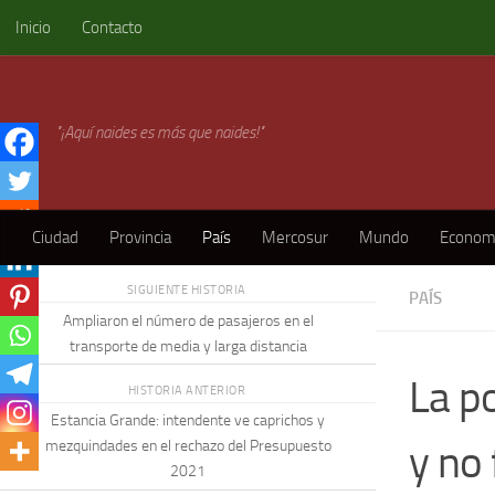
Inicio
Contacto
Skip to content
"¡Aquí naides es más que naides!"
Ciudad
Provincia
País
Mercosur
Mundo
Econom
SIGUIENTE HISTORIA
PAÍS
Ampliaron el número de pasajeros en el
transporte de media y larga distancia
La p
HISTORIA ANTERIOR
Estancia Grande: intendente ve caprichos y
y no
mezquindades en el rechazo del Presupuesto
2021