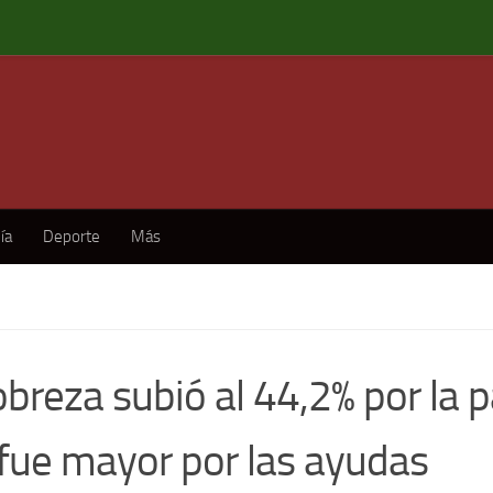
ía
Deporte
Más
obreza subió al 44,2% por la
 fue mayor por las ayudas