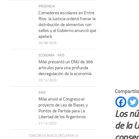
PROVINCIA
Comedores escolares en Entre
Ríos: la Justicia ordenó frenar la
distribución de alimentos con
sellos y el Gobierno anunció que
apelará
05/08/2026
ECONOMÍA
/
PAÍS
Milei presentó un DNU de 366
artículos para una profunda
desregulación de la economía
20/12/2023
Compartilo
PAÍS
Milei envió al Congreso el
proyecto de Ley de Bases y
Puntos de Partida para La
Los nú
Libertad de los Argentinos
de la 
27/12/2023
consec
CONCORDIA BUSCA DECLARAR LA