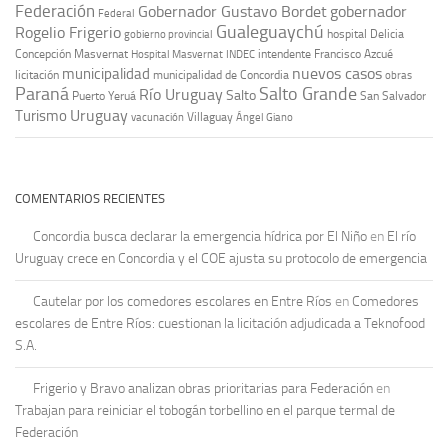
Federación
Gobernador Gustavo Bordet
gobernador
Federal
Gualeguaychú
Rogelio Frigerio
hospital Delicia
gobierno provincial
Concepción Masvernat
intendente Francisco Azcué
Hospital Masvernat
INDEC
nuevos casos
municipalidad
licitación
municipalidad de Concordia
obras
Paraná
Salto Grande
Río Uruguay
Salto
Puerto Yeruá
San Salvador
Uruguay
Turismo
vacunación
Villaguay
Ángel Giano
COMENTARIOS RECIENTES
Concordia busca declarar la emergencia hídrica por El Niño
en
El río
Uruguay crece en Concordia y el COE ajusta su protocolo de emergencia
Cautelar por los comedores escolares en Entre Ríos
en
Comedores
escolares de Entre Ríos: cuestionan la licitación adjudicada a Teknofood
S.A.
Frigerio y Bravo analizan obras prioritarias para Federación
en
Trabajan para reiniciar el tobogán torbellino en el parque termal de
Federación