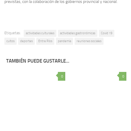
previstas, con la colaboración de los gobiernos provincial y nacional.
Etiquetas:
actividades culturales
actividades gastronómicas
Covid 19
cultos
deportes
Entre Ríos
pandemia
reuniones sociales
TAMBIÉN PUEDE GUSTARLE...
0
0