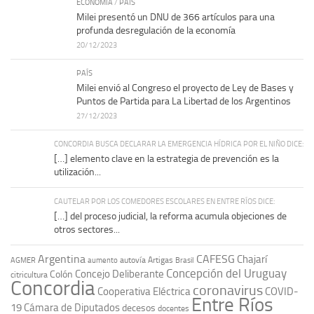
ECONOMÍA
/
PAÍS
Milei presentó un DNU de 366 artículos para una
profunda desregulación de la economía
20/12/2023
PAÍS
Milei envió al Congreso el proyecto de Ley de Bases y
Puntos de Partida para La Libertad de los Argentinos
27/12/2023
CONCORDIA BUSCA DECLARAR LA EMERGENCIA HÍDRICA POR EL NIÑO DICE:
[…] elemento clave en la estrategia de prevención es la
utilización...
CAUTELAR POR LOS COMEDORES ESCOLARES EN ENTRE RÍOS DICE:
[…] del proceso judicial, la reforma acumula objeciones de
otros sectores...
Argentina
CAFESG
Chajarí
autovía Artigas
AGMER
aumento
Brasil
Concepción del Uruguay
Concejo Deliberante
Colón
citricultura
Concordia
coronavirus
Cooperativa Eléctrica
COVID-
Entre Ríos
19
Cámara de Diputados
decesos
docentes