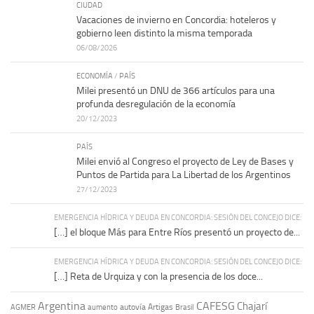
CIUDAD
Vacaciones de invierno en Concordia: hoteleros y
gobierno leen distinto la misma temporada
06/08/2026
ECONOMÍA
/
PAÍS
Milei presentó un DNU de 366 artículos para una
profunda desregulación de la economía
20/12/2023
PAÍS
Milei envió al Congreso el proyecto de Ley de Bases y
Puntos de Partida para La Libertad de los Argentinos
27/12/2023
EMERGENCIA HÍDRICA Y DEUDA EN CONCORDIA: SESIÓN DEL CONCEJO DICE:
[…] el bloque Más para Entre Ríos presentó un proyecto de...
EMERGENCIA HÍDRICA Y DEUDA EN CONCORDIA: SESIÓN DEL CONCEJO DICE:
[…] Reta de Urquiza y con la presencia de los doce...
Argentina
CAFESG
Chajarí
autovía Artigas
AGMER
aumento
Brasil