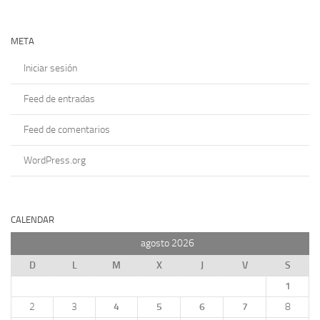
META
Iniciar sesión
Feed de entradas
Feed de comentarios
WordPress.org
CALENDAR
agosto 2026
D
L
M
X
J
V
S
1
2
3
4
5
6
7
8