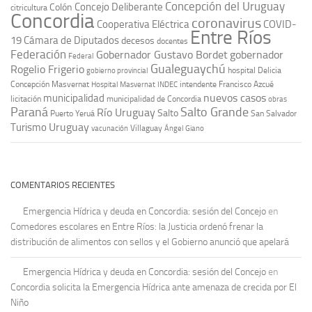
Concepción del Uruguay
Concejo Deliberante
Colón
citricultura
Concordia
coronavirus
Cooperativa Eléctrica
COVID-
Entre Ríos
19
Cámara de Diputados
decesos
docentes
Federación
Gobernador Gustavo Bordet
gobernador
Federal
Gualeguaychú
Rogelio Frigerio
hospital Delicia
gobierno provincial
Concepción Masvernat
intendente Francisco Azcué
Hospital Masvernat
INDEC
nuevos casos
municipalidad
licitación
municipalidad de Concordia
obras
Paraná
Salto Grande
Río Uruguay
Salto
Puerto Yeruá
San Salvador
Uruguay
Turismo
vacunación
Villaguay
Ángel Giano
COMENTARIOS RECIENTES
Emergencia Hídrica y deuda en Concordia: sesión del Concejo
en
Comedores escolares en Entre Ríos: la Justicia ordenó frenar la
distribución de alimentos con sellos y el Gobierno anunció que apelará
Emergencia Hídrica y deuda en Concordia: sesión del Concejo
en
Concordia solicita la Emergencia Hídrica ante amenaza de crecida por El
Niño