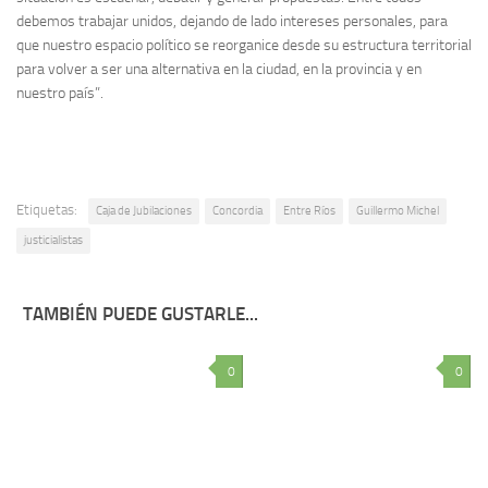
debemos trabajar unidos, dejando de lado intereses personales, para
que nuestro espacio político se reorganice desde su estructura territorial
para volver a ser una alternativa en la ciudad, en la provincia y en
nuestro país”.
Etiquetas:
Caja de Jubilaciones
Concordia
Entre Ríos
Guillermo Michel
justicialistas
TAMBIÉN PUEDE GUSTARLE...
0
0