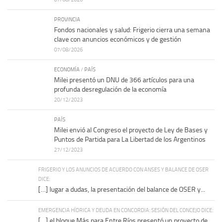
PROVINCIA
Fondos nacionales y salud: Frigerio cierra una semana
clave con anuncios económicos y de gestión
07/08/2026
ECONOMÍA
/
PAÍS
Milei presentó un DNU de 366 artículos para una
profunda desregulación de la economía
20/12/2023
PAÍS
Milei envió al Congreso el proyecto de Ley de Bases y
Puntos de Partida para La Libertad de los Argentinos
27/12/2023
FRIGERIO Y LOS ANUNCIOS DE ACUERDO CON ANSES Y BALANCE DE OSER
DICE:
[…] lugar a dudas, la presentación del balance de OSER y...
EMERGENCIA HÍDRICA Y DEUDA EN CONCORDIA: SESIÓN DEL CONCEJO DICE:
[…] el bloque Más para Entre Ríos presentó un proyecto de...