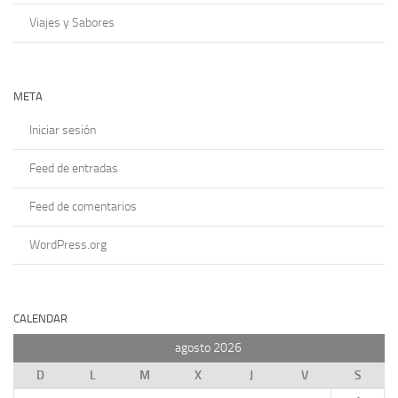
Viajes y Sabores
META
Iniciar sesión
Feed de entradas
Feed de comentarios
WordPress.org
CALENDAR
agosto 2026
D
L
M
X
J
V
S