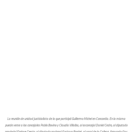
La reunión de unidad justicialista de la que participó Guillermo Michel en Concordia. En la misma
puede verse a los concejales Pablo Bovino y Claudia Villalba; al exconcejal Daniel Cedro; al diputado
provincial Enrique Cresto; al diputado nacional Gustavo Bordet; al vocal de la Cafesg, Armando Gay;