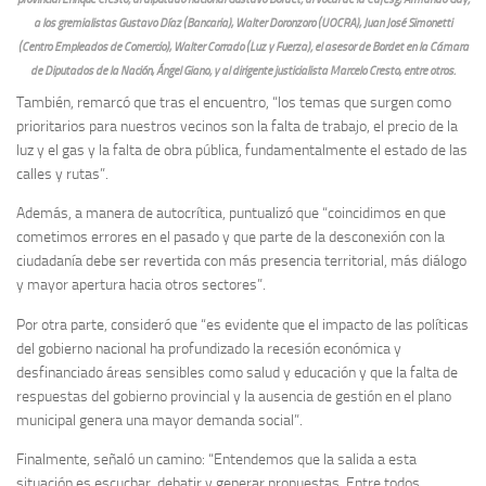
a los gremialistas Gustavo Díaz (Bancaria), Walter Doronzoro (UOCRA), Juan José Simonetti
(Centro Empleados de Comercio), Walter Corrado (Luz y Fuerza); el asesor de Bordet en la Cámara
de Diputados de la Nación, Ángel Giano; y al dirigente justicialista Marcelo Cresto, entre otros.
También, remarcó que tras el encuentro, “los temas que surgen como
prioritarios para nuestros vecinos son la falta de trabajo, el precio de la
luz y el gas y la falta de obra pública, fundamentalmente el estado de las
calles y rutas”.
Además, a manera de autocrítica, puntualizó que “coincidimos en que
cometimos errores en el pasado y que parte de la desconexión con la
ciudadanía debe ser revertida con más presencia territorial, más diálogo
y mayor apertura hacia otros sectores”.
Por otra parte, consideró que “es evidente que el impacto de las políticas
del gobierno nacional ha profundizado la recesión económica y
desfinanciado áreas sensibles como salud y educación y que la falta de
respuestas del gobierno provincial y la ausencia de gestión en el plano
municipal genera una mayor demanda social”.
Finalmente, señaló un camino: “Entendemos que la salida a esta
situación es escuchar, debatir y generar propuestas. Entre todos