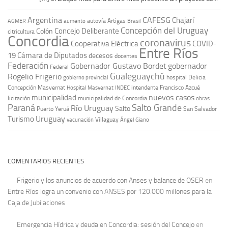
Argentina
CAFESG
Chajarí
autovía Artigas
AGMER
aumento
Brasil
Concepción del Uruguay
Concejo Deliberante
Colón
citricultura
Concordia
coronavirus
Cooperativa Eléctrica
COVID-
Entre Ríos
19
Cámara de Diputados
decesos
docentes
Federación
Gobernador Gustavo Bordet
gobernador
Federal
Gualeguaychú
Rogelio Frigerio
hospital Delicia
gobierno provincial
Concepción Masvernat
intendente Francisco Azcué
Hospital Masvernat
INDEC
nuevos casos
municipalidad
licitación
municipalidad de Concordia
obras
Paraná
Salto Grande
Río Uruguay
Salto
Puerto Yeruá
San Salvador
Uruguay
Turismo
vacunación
Villaguay
Ángel Giano
COMENTARIOS RECIENTES
Frigerio y los anuncios de acuerdo con Anses y balance de OSER
en
Entre Ríos logra un convenio con ANSES por 120.000 millones para la
Caja de Jubilaciones
Emergencia Hídrica y deuda en Concordia: sesión del Concejo
en