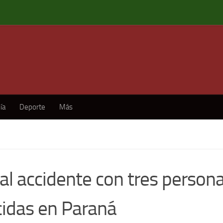
ía
Deporte
Más
al accidente con tres person
cidas en Paraná