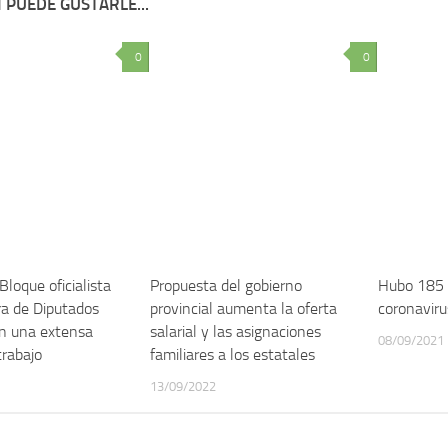
 PUEDE GUSTARLE...
0
0
Bloque oficialista
Propuesta del gobierno
Hubo 185 
a de Diputados
provincial aumenta la oferta
coronaviru
n una extensa
salarial y las asignaciones
08/09/2021
trabajo
familiares a los estatales
13/09/2022