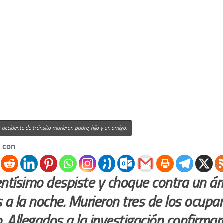
o accidente de tránsito murieron padre, hijo y un amigo.
 con
entísimo despiste y choque contra un árb
 a la noche. Murieron tres de los ocupa
. Allegados a la investigación confirmar