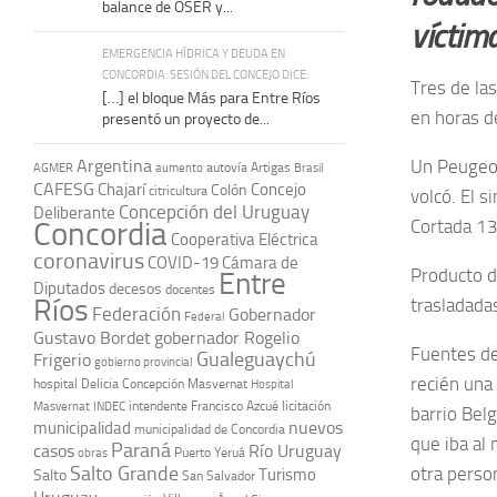
balance de OSER y...
víctima
EMERGENCIA HÍDRICA Y DEUDA EN
CONCORDIA: SESIÓN DEL CONCEJO DICE:
Tres de la
[…] el bloque Más para Entre Ríos
en horas d
presentó un proyecto de...
Argentina
Un Peugeot
autovía Artigas
AGMER
aumento
Brasil
CAFESG
Chajarí
Concejo
Colón
citricultura
volcó. El s
Concepción del Uruguay
Deliberante
Concordia
Cortada 13
Cooperativa Eléctrica
coronavirus
COVID-19
Cámara de
Producto d
Entre
Diputados
decesos
docentes
Ríos
trasladadas
Federación
Gobernador
Federal
Gustavo Bordet
gobernador Rogelio
Fuentes de 
Gualeguaychú
Frigerio
gobierno provincial
recién una
hospital Delicia Concepción Masvernat
Hospital
intendente Francisco Azcué
licitación
Masvernat
INDEC
barrio Bel
nuevos
municipalidad
municipalidad de Concordia
que iba al 
Paraná
casos
Río Uruguay
obras
Puerto Yeruá
Salto Grande
otra person
Turismo
Salto
San Salvador