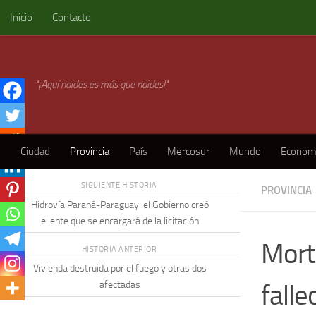
Inicio
Contacto
Skip to content
"¡Aquí naides es más que naides!"
Ciudad
Provincia
País
Mercosur
Mundo
Econom
SIGUIENTE HISTORIA
PROVINCIA
Hidrovía Paraná-Paraguay: el Gobierno creó
el ente que se encargará de la licitación
Mort
HISTORIA ANTERIOR
Vivienda destruida por el fuego y otras dos
falle
afectadas