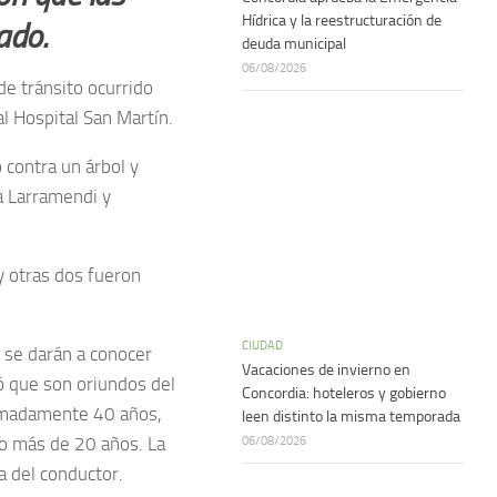
Hídrica y la reestructuración de
ado.
deuda municipal
06/08/2026
de tránsito ocurrido
l Hospital San Martín.
 contra un árbol y
da Larramendi y
y otras dos fueron
CIUDAD
s se darán a conocer
Vacaciones de invierno en
ó que son oriundos del
Concordia: hoteleros y gobierno
ximadamente 40 años,
leen distinto la misma temporada
lgo más de 20 años. La
06/08/2026
la del conductor.