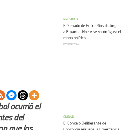
PROVINCIA
El Senado de Entre Ríos distingue
a Emanuel Noir y se reconfigura el
mapa político
07/08/2026
ol ocurrió el
ntes del
CIUDAD
El Concejo Deliberante de
on que las
Concordia aprueba la Emergencia