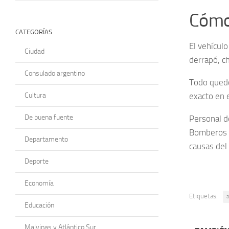
Cómo 
CATEGORÍAS
El vehículo
Ciudad
derrapó, ch
Consulado argentino
Todo quedó
Cultura
exacto en e
De buena fuente
Personal d
Bomberos se
Departamento
causas del
Deporte
Economía
Etiquetas:
a
Educación
Malvinas y Atlántico Sur