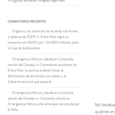
Uruguay
vacunación
Villaguay
Ángel Giano
COMENTARIOS RECIENTES
Frigerio y los anuncios de acuerdo con Anses
y balance de OSER
en
Entre Ríos logra un
convenio con ANSES por 120.000 millones para
la Caja de Jubilaciones
Emergencia Hídrica y deuda en Concordia:
sesión del Concejo
en
Comedores escolares en
Entre Ríos: la Justicia ordenó frenar la
distribución de alimentos con sellos y el
Gobierno anunció que apelará
Emergencia Hídrica y deuda en Concordia:
sesión del Concejo
en
Concordia solicita la
Emergencia Hídrica ante amenaza de crecida por
No llevaban
El Niño
quiénes er