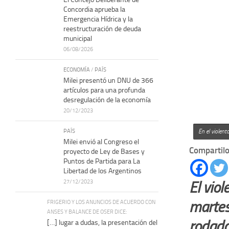
Concordia aprueba la
Emergencia Hídrica y la
reestructuración de deuda
municipal
06/08/2026
ECONOMÍA
/
PAÍS
Milei presentó un DNU de 366
artículos para una profunda
desregulación de la economía
20/12/2023
PAÍS
En el violent
Milei envió al Congreso el
Compartilo
proyecto de Ley de Bases y
Puntos de Partida para La
Libertad de los Argentinos
27/12/2023
El viol
martes
FRIGERIO Y LOS ANUNCIOS DE ACUERDO CON
ANSES Y BALANCE DE OSER DICE:
rodado
[…] lugar a dudas, la presentación del