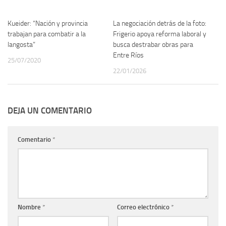
Kueider: “Nación y provincia
La negociación detrás de la foto:
trabajan para combatir a la
Frigerio apoya reforma laboral y
langosta”
busca destrabar obras para
Entre Ríos
25/07/2020
22/01/2026
DEJA UN COMENTARIO
Comentario
*
Nombre
*
Correo electrónico
*