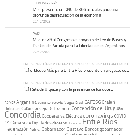
ECONOMÍA
/
PAÍS
Milei presentó un DNU de 366 artículos para una
profunda desregulación de la economía
20/12/2023
PAÍS
Milei envió al Congreso el proyecto de Ley de Bases y
Puntos de Partida para La Libertad de los Argentinos
27/12/2023
EMERGENCIA HÍDRICA Y DEUDA EN CONCORDIA: SESIÓN DEL CONCEJO DICE:
[…] el bloque Más para Entre Ríos presentó un proyecto de...
EMERGENCIA HÍDRICA Y DEUDA EN CONCORDIA: SESIÓN DEL CONCEJO DICE:
[…] Reta de Urquiza y con la presencia de los doce...
Argentina
CAFESG
Chajarí
autovía Artigas
AGMER
aumento
Brasil
Concepción del Uruguay
Concejo Deliberante
Colón
citricultura
Concordia
coronavirus
Cooperativa Eléctrica
COVID-
Entre Ríos
19
Cámara de Diputados
decesos
docentes
Federación
Gobernador Gustavo Bordet
gobernador
Federal