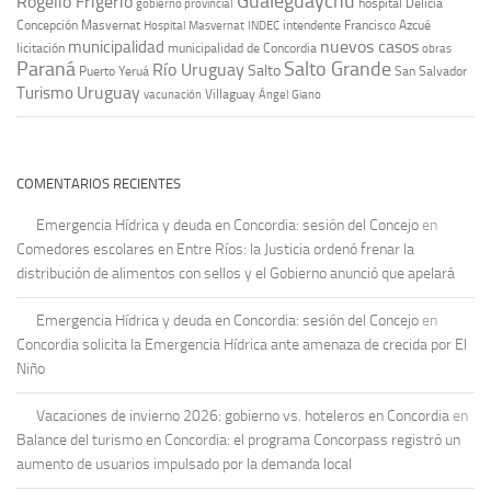
Gualeguaychú
Rogelio Frigerio
hospital Delicia
gobierno provincial
Concepción Masvernat
intendente Francisco Azcué
Hospital Masvernat
INDEC
nuevos casos
municipalidad
licitación
municipalidad de Concordia
obras
Paraná
Salto Grande
Río Uruguay
Salto
Puerto Yeruá
San Salvador
Uruguay
Turismo
vacunación
Villaguay
Ángel Giano
COMENTARIOS RECIENTES
Emergencia Hídrica y deuda en Concordia: sesión del Concejo
en
Comedores escolares en Entre Ríos: la Justicia ordenó frenar la
distribución de alimentos con sellos y el Gobierno anunció que apelará
Emergencia Hídrica y deuda en Concordia: sesión del Concejo
en
Concordia solicita la Emergencia Hídrica ante amenaza de crecida por El
Niño
Vacaciones de invierno 2026: gobierno vs. hoteleros en Concordia
en
Balance del turismo en Concordia: el programa Concorpass registró un
aumento de usuarios impulsado por la demanda local