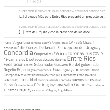
27/12/2023
EMERGENCIA HÍDRICA Y DEUDA EN CONCORDIA: SESIÓN DEL CONCEJO DICE:
[…] el bloque Más para Entre Ríos presentó un proyecto de...
EMERGENCIA HÍDRICA Y DEUDA EN CONCORDIA: SESIÓN DEL CONCEJO DICE:
[…] Reta de Urquiza y con la presencia de los doce...
Argentina
CAFESG
Chajarí
autovía Artigas
AGMER
aumento
Brasil
Concepción del Uruguay
Concejo Deliberante
Colón
citricultura
Concordia
coronavirus
Cooperativa Eléctrica
COVID-
Entre Ríos
19
Cámara de Diputados
decesos
docentes
Federación
Gobernador Gustavo Bordet
gobernador
Federal
Gualeguaychú
Rogelio Frigerio
hospital Delicia
gobierno provincial
Concepción Masvernat
intendente Francisco Azcué
Hospital Masvernat
INDEC
nuevos casos
municipalidad
licitación
municipalidad de Concordia
obras
Paraná
Salto Grande
Río Uruguay
Salto
Puerto Yeruá
San Salvador
Uruguay
Turismo
vacunación
Villaguay
Ángel Giano