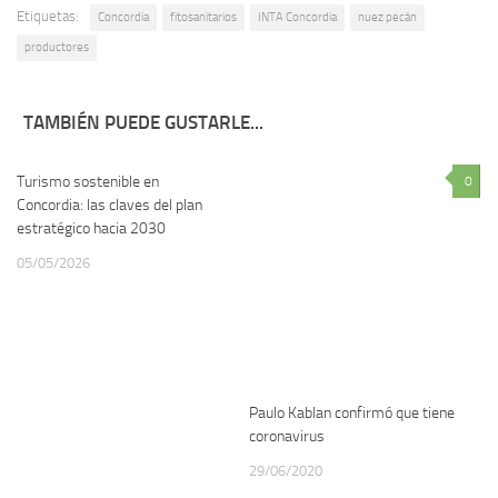
Etiquetas:
Concordia
fitosanitarios
INTA Concordia
nuez pecán
productores
TAMBIÉN PUEDE GUSTARLE...
Turismo sostenible en
1
0
Concordia: las claves del plan
estratégico hacia 2030
05/05/2026
Paulo Kablan confirmó que tiene
coronavirus
29/06/2020