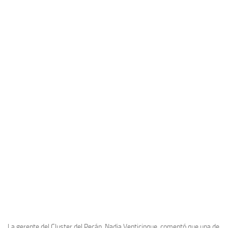
La gerente del Cluster del Pecán, Nadia Venticinque, comentó que una de