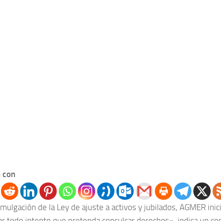
 con
mulgación de la Ley de ajuste a activos y jubilados, AGMER inic
ar todo intento que pretenda conculcar derechos», indica un c