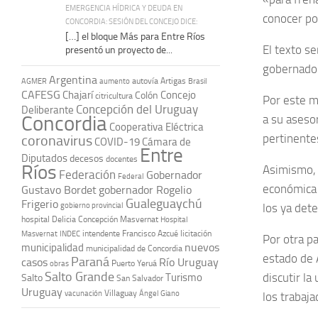
EMERGENCIA HÍDRICA Y DEUDA EN
conocer po
CONCORDIA: SESIÓN DEL CONCEJO DICE:
[…] el bloque Más para Entre Ríos
El texto se
presentó un proyecto de...
gobernador
Argentina
autovía Artigas
AGMER
aumento
Brasil
CAFESG
Chajarí
Concejo
Colón
citricultura
Por este m
Concepción del Uruguay
Deliberante
Concordia
a su aseso
Cooperativa Eléctrica
pertinente
coronavirus
COVID-19
Cámara de
Entre
Diputados
decesos
docentes
Ríos
Asimismo, 
Federación
Gobernador
Federal
económica 
Gustavo Bordet
gobernador Rogelio
Gualeguaychú
Frigerio
gobierno provincial
los ya dete
hospital Delicia Concepción Masvernat
Hospital
intendente Francisco Azcué
licitación
Masvernat
INDEC
Por otra p
nuevos
municipalidad
municipalidad de Concordia
estado de 
Paraná
casos
Río Uruguay
obras
Puerto Yeruá
Salto Grande
discutir la
Turismo
Salto
San Salvador
Uruguay
vacunación
Villaguay
Ángel Giano
los trabaj