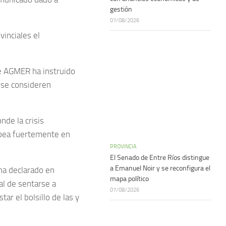
gestión
07/08/2026
vinciales el
de AGMER ha instruido
e se consideren
de la crisis
lpea fuertemente en
PROVINCIA
El Senado de Entre Ríos distingue
a Emanuel Noir y se reconfigura el
ha declarado en
mapa político
al de sentarse a
07/08/2026
tar el bolsillo de las y