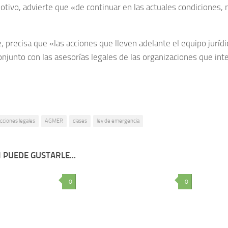
otivo, advierte que «de continuar en las actuales condiciones, 
 precisa que «las acciones que lleven adelante el equipo jurídi
onjunto con las asesorías legales de las organizaciones que int
cciones legales
AGMER
clases
ley de emergencia
 PUEDE GUSTARLE...
0
0