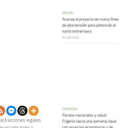
REGIÓN
Avanza el proyecto de nueva línea
de alta tensión para potenciar el
norte entrerriano
07/08/2026
PROVINCIA
Fondos nacionales y salud:
iará acciones legales
Frigerio cierra una semana clave
con anuncios económicos y de
omunicado dado a