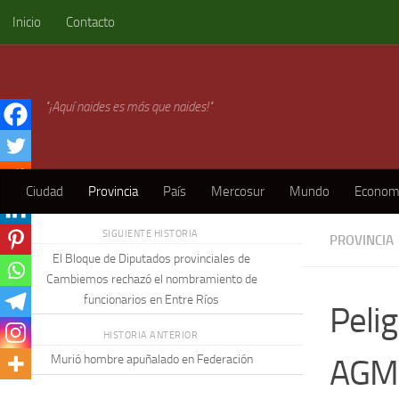
Inicio
Contacto
Skip to content
"¡Aquí naides es más que naides!"
Ciudad
Provincia
País
Mercosur
Mundo
Econom
SIGUIENTE HISTORIA
PROVINCIA
El Bloque de Diputados provinciales de
Cambiemos rechazó el nombramiento de
funcionarios en Entre Ríos
Pelig
HISTORIA ANTERIOR
AGME
Murió hombre apuñalado en Federación