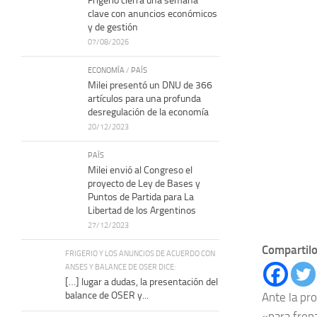
Frigerio cierra una semana
clave con anuncios económicos
y de gestión
07/08/2026
ECONOMÍA
/
PAÍS
Milei presentó un DNU de 366
artículos para una profunda
desregulación de la economía
20/12/2023
PAÍS
Milei envió al Congreso el
proyecto de Ley de Bases y
Puntos de Partida para La
Libertad de los Argentinos
27/12/2023
Compartilo
FRIGERIO Y LOS ANUNCIOS DE ACUERDO CON
ANSES Y BALANCE DE OSER DICE:
[…] lugar a dudas, la presentación del
balance de OSER y...
Ante la pro
«para fren