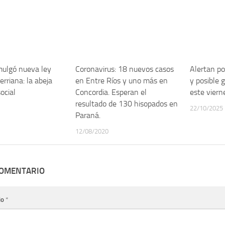
mulgó nueva ley
Coronavirus: 18 nuevos casos
Alertan po
erriana: la abeja
en Entre Ríos y uno más en
y posible 
ocial
Concordia. Esperan el
este viern
resultado de 130 hisopados en
22/10/2025
Paraná.
12/08/2020
COMENTARIO
io
*