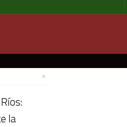
0
 Ríos:
e la