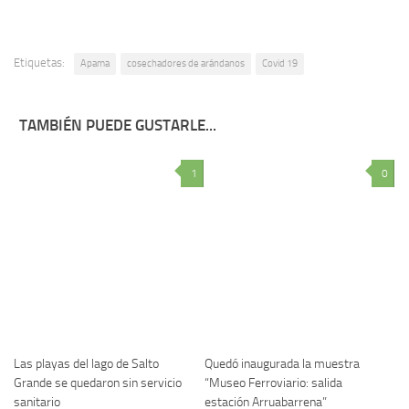
Etiquetas:
Apama
cosechadores de arándanos
Covid 19
TAMBIÉN PUEDE GUSTARLE...
1
0
Las playas del lago de Salto
Quedó inaugurada la muestra
Grande se quedaron sin servicio
“Museo Ferroviario: salida
sanitario
estación Arruabarrena”