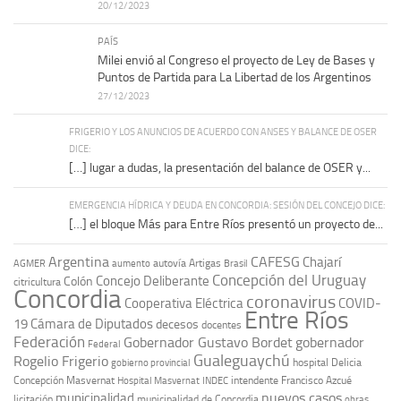
20/12/2023
PAÍS
Milei envió al Congreso el proyecto de Ley de Bases y
Puntos de Partida para La Libertad de los Argentinos
27/12/2023
FRIGERIO Y LOS ANUNCIOS DE ACUERDO CON ANSES Y BALANCE DE OSER
DICE:
[…] lugar a dudas, la presentación del balance de OSER y...
EMERGENCIA HÍDRICA Y DEUDA EN CONCORDIA: SESIÓN DEL CONCEJO DICE:
[…] el bloque Más para Entre Ríos presentó un proyecto de...
Argentina
CAFESG
Chajarí
autovía Artigas
AGMER
aumento
Brasil
Concepción del Uruguay
Concejo Deliberante
Colón
citricultura
Concordia
coronavirus
Cooperativa Eléctrica
COVID-
Entre Ríos
19
Cámara de Diputados
decesos
docentes
Federación
Gobernador Gustavo Bordet
gobernador
Federal
Gualeguaychú
Rogelio Frigerio
hospital Delicia
gobierno provincial
Concepción Masvernat
intendente Francisco Azcué
Hospital Masvernat
INDEC
nuevos casos
municipalidad
licitación
municipalidad de Concordia
obras