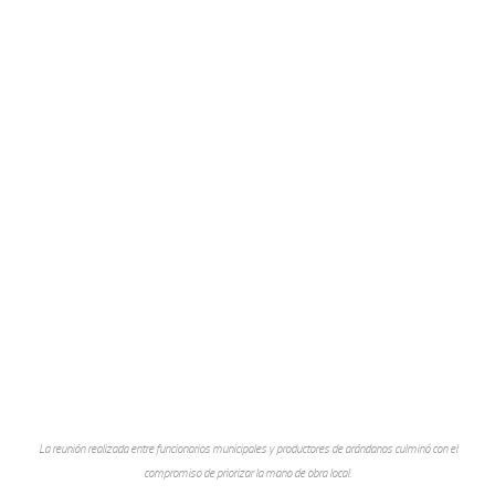
La reunión realizada entre funcionarios municipales y productores de arándanos culminó con el
compromiso de priorizar la mano de obra local.