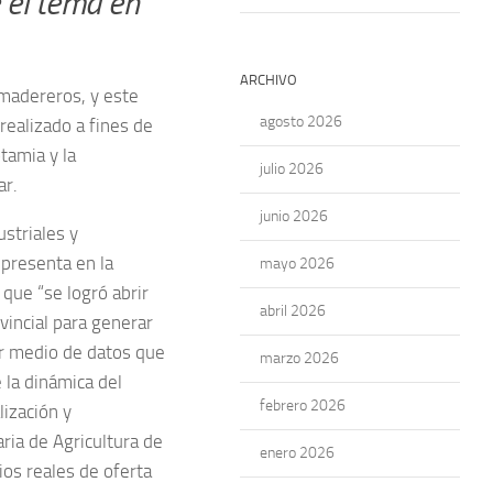
 el tema en
ARCHIVO
 madereros, y este
agosto 2026
realizado a fines de
tamia y la
julio 2026
ar.
junio 2026
striales y
presenta en la
mayo 2026
 que “se logró abrir
abril 2026
vincial para generar
or medio de datos que
marzo 2026
e la dinámica del
febrero 2026
lización y
ria de Agricultura de
enero 2026
ios reales de oferta