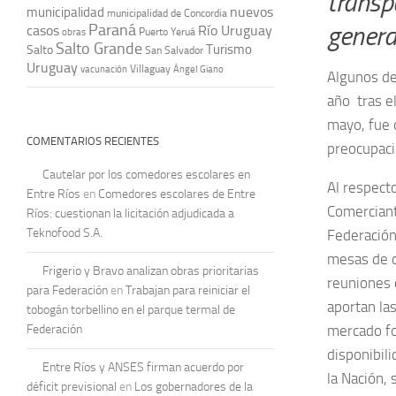
transp
nuevos
municipalidad
municipalidad de Concordia
Paraná
general
casos
Río Uruguay
obras
Puerto Yeruá
Salto Grande
Turismo
Salto
San Salvador
Uruguay
vacunación
Villaguay
Ángel Giano
Algunos de
año tras e
mayo, fue 
COMENTARIOS RECIENTES
preocupaci
Cautelar por los comedores escolares en
Al respect
Entre Ríos
en
Comedores escolares de Entre
Comerciant
Ríos: cuestionan la licitación adjudicada a
Teknofood S.A.
Federación 
mesas de d
Frigerio y Bravo analizan obras prioritarias
reuniones 
para Federación
en
Trabajan para reiniciar el
aportan las
tobogán torbellino en el parque termal de
Federación
mercado for
disponibil
Entre Ríos y ANSES firman acuerdo por
la Nación, 
déficit previsional
en
Los gobernadores de la