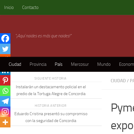
Inicio
Contacto
Skip to content
"¡Aquí naides es más que naides!"
Ciudad
Provincia
País
Mercosur
Mundo
Econom
SIGUIENTE HISTORIA
CIUDAD
/
P
Instalarán un destacamento policial en el
predio de la Tortuga Alegre de Concordia
Pyme
HISTORIA ANTERIOR
Eduardo Cristina presentó su compromiso
expo
con la seguridad de Concordia