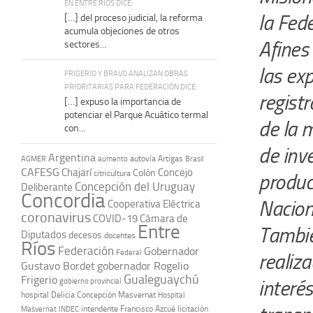
EN ENTRE RÍOS DICE:
la Fed
[…] del proceso judicial, la reforma
acumula objeciones de otros
Afines
sectores...
las ex
FRIGERIO Y BRAVO ANALIZAN OBRAS
PRIORITARIAS PARA FEDERACIÓN DICE:
registr
[…] expuso la importancia de
potenciar el Parque Acuático termal
de la 
con...
de inve
Argentina
autovía Artigas
AGMER
aumento
Brasil
CAFESG
Chajarí
Concejo
Colón
citricultura
product
Concepción del Uruguay
Deliberante
Concordia
Nacion
Cooperativa Eléctrica
coronavirus
COVID-19
Cámara de
Entre
Tambié
Diputados
decesos
docentes
Ríos
Federación
Gobernador
Federal
realiz
Gustavo Bordet
gobernador Rogelio
Gualeguaychú
Frigerio
interé
gobierno provincial
hospital Delicia Concepción Masvernat
Hospital
intendente Francisco Azcué
licitación
Masvernat
INDEC