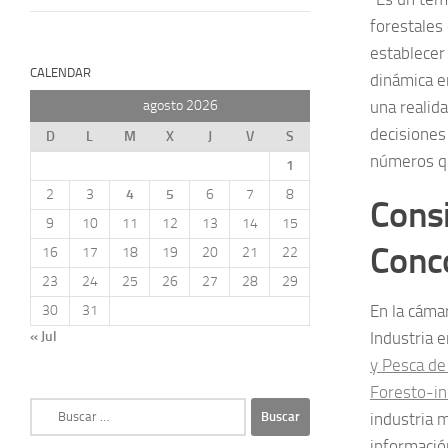
forestales 
establecer
CALENDAR
dinámica e
agosto 2026
una realid
decisiones
D
L
M
X
J
V
S
números qu
1
2
3
4
5
6
7
8
Consi
9
10
11
12
13
14
15
Conc
16
17
18
19
20
21
22
23
24
25
26
27
28
29
En la cáma
30
31
« Jul
Industria e
y Pesca de
Foresto-in
Buscar:
industria 
información