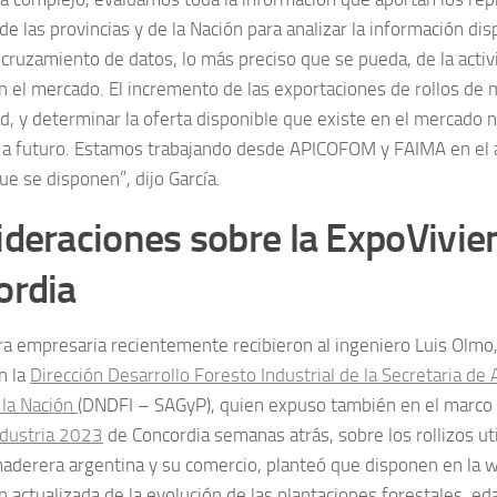
de las provincias y de la Nación para analizar la información dis
 cruzamiento de datos, lo más preciso que se pueda, de la activ
n el mercado. El incremento de las exportaciones de rollos de 
ad, y determinar la oferta disponible que existe en el mercado 
 a futuro. Estamos trabajando desde APICOFOM y FAIMA en el a
e se disponen”, dijo García.
deraciones sobre la ExpoVivie
ordia
ra empresaria recientemente recibieron al ingeniero Luis Olmo,
n la
Dirección Desarrollo Foresto Industrial de la Secretaria de 
 la Nación
(DNDFI – SAGyP), quien expuso también en el marco
dustria 2023
de Concordia semanas atrás, sobre los rollizos uti
maderera argentina y su comercio, planteó que disponen en la w
 actualizada de la evolución de las plantaciones forestales, ed