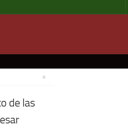
0
o de las
cesar