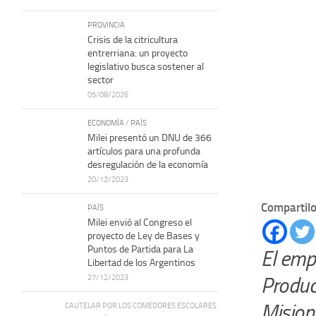
PROVINCIA
Crisis de la citricultura
entrerriana: un proyecto
legislativo busca sostener al
sector
05/08/2026
ECONOMÍA
/
PAÍS
Milei presentó un DNU de 366
artículos para una profunda
desregulación de la economía
20/12/2023
Compartilo
PAÍS
Milei envió al Congreso el
proyecto de Ley de Bases y
Puntos de Partida para La
El emp
Libertad de los Argentinos
27/12/2023
Produc
Mision
CAUTELAR POR LOS COMEDORES ESCOLARES