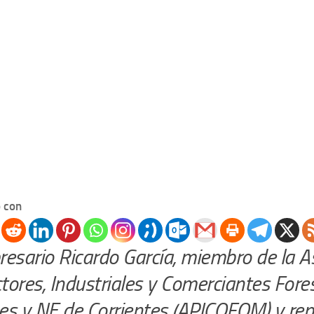
 con
resario Ricardo García, miembro de la A
tores, Industriales y Comerciantes Fore
es y NE de Corrientes (APICOFOM) y re