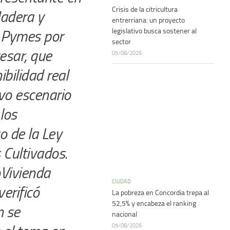
Crisis de la citricultura
Madera y
entrerriana: un proyecto
legislativo busca sostener al
s Pymes por
sector
esar, que
05/08/2026
ibilidad real
vo escenario
los
o de la Ley
Cultivados.
oVivienda
CIUDAD
erificó
La pobreza en Concordia trepa al
52,5% y encabeza el ranking
n se
nacional
05/08/2026