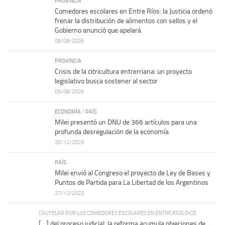
PROVINCIA
Comedores escolares en Entre Ríos: la Justicia ordenó
frenar la distribución de alimentos con sellos y el
Gobierno anunció que apelará
05/08/2026
PROVINCIA
Crisis de la citricultura entrerriana: un proyecto
legislativo busca sostener al sector
05/08/2026
ECONOMÍA
/
PAÍS
Milei presentó un DNU de 366 artículos para una
profunda desregulación de la economía
20/12/2023
PAÍS
Milei envió al Congreso el proyecto de Ley de Bases y
Puntos de Partida para La Libertad de los Argentinos
27/12/2023
CAUTELAR POR LOS COMEDORES ESCOLARES EN ENTRE RÍOS DICE:
[…] del proceso judicial, la reforma acumula objeciones de