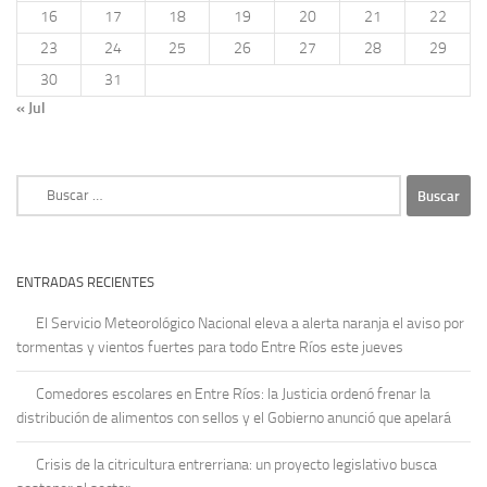
16
17
18
19
20
21
22
23
24
25
26
27
28
29
30
31
« Jul
Buscar:
ENTRADAS RECIENTES
El Servicio Meteorológico Nacional eleva a alerta naranja el aviso por
tormentas y vientos fuertes para todo Entre Ríos este jueves
Comedores escolares en Entre Ríos: la Justicia ordenó frenar la
distribución de alimentos con sellos y el Gobierno anunció que apelará
Crisis de la citricultura entrerriana: un proyecto legislativo busca