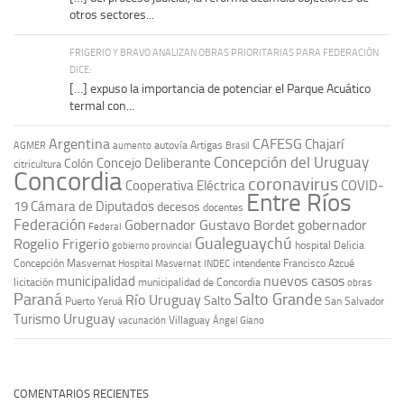
otros sectores...
FRIGERIO Y BRAVO ANALIZAN OBRAS PRIORITARIAS PARA FEDERACIÓN
DICE:
[…] expuso la importancia de potenciar el Parque Acuático
termal con...
Argentina
CAFESG
Chajarí
autovía Artigas
AGMER
aumento
Brasil
Concepción del Uruguay
Concejo Deliberante
Colón
citricultura
Concordia
coronavirus
Cooperativa Eléctrica
COVID-
Entre Ríos
19
Cámara de Diputados
decesos
docentes
Federación
Gobernador Gustavo Bordet
gobernador
Federal
Gualeguaychú
Rogelio Frigerio
hospital Delicia
gobierno provincial
Concepción Masvernat
intendente Francisco Azcué
Hospital Masvernat
INDEC
nuevos casos
municipalidad
licitación
municipalidad de Concordia
obras
Paraná
Salto Grande
Río Uruguay
Salto
Puerto Yeruá
San Salvador
Uruguay
Turismo
vacunación
Villaguay
Ángel Giano
COMENTARIOS RECIENTES