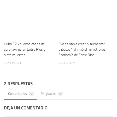
Hubo 325 nuevos casos de
“No se van a crear ni aumentar
coronavirus en Entre Ríos y
tributos”, afirmó el ministro de
siete muertes
Economía de Entre Ríos
12/08/2021
27/12/2021
2 RESPUESTAS
Comentarios
0
Pingbacks
2
DEJA UN COMENTARIO