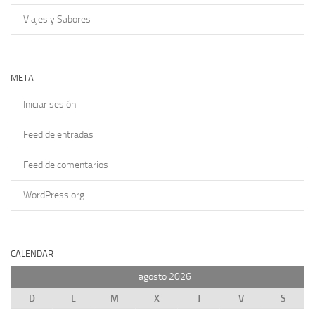
Viajes y Sabores
META
Iniciar sesión
Feed de entradas
Feed de comentarios
WordPress.org
CALENDAR
agosto 2026
D
L
M
X
J
V
S