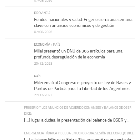
07/08/2026
PROVINCIA
Fondos nacionales y salud: Frigerio cierra una semana
clave con anuncios económicos y de gestión
07/08/2026
ECONOMÍA
/
PAÍS
Milei presentó un DNU de 366 artículos para una
profunda desregulación de la economía
20/12/2023
PAÍS
Milei envió al Congreso el proyecto de Ley de Bases y
Puntos de Partida para La Libertad de los Argentinos
27/12/2023
FRIGERIO Y LOS ANUNCIOS DE ACUERDO CON ANSES Y BALANCE DE OSER
DICE:
[…] lugar a dudas, la presentación del balance de OSER y...
EMERGENCIA HÍDRICA Y DEUDA EN CONCORDIA: SESIÓN DEL CONCEJO DICE:
[…] el bloque Más para Entre Ríos presentó un proyecto de...