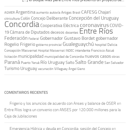
Argentina
CAFESG
Chajarí
autovía Artigas
AGMER
aumento
Brasil
Concepción del Uruguay
Concejo Deliberante
Colón
citricultura
Concordia
coronavirus
Cooperativa Eléctrica
COVID-
Entre Ríos
19
Cámara de Diputados
decesos
docentes
Federación
Gobernador Gustavo Bordet
gobernador
Federal
Gualeguaychú
Rogelio Frigerio
hospital Delicia
gobierno provincial
Concepción Masvernat
intendente Francisco Azcué
Hospital Masvernat
INDEC
nuevos casos
municipalidad
licitación
municipalidad de Concordia
obras
Paraná
Salto Grande
Río Uruguay
Salto
Puerto Yeruá
San Salvador
Uruguay
Turismo
vacunación
Villaguay
Ángel Giano
COMENTARIOS RECIENTES
Frigerio y los anuncios de acuerdo con Anses y balance de OSER
en
Entre Ríos logra un convenio con ANSES por 120.000 millones para la
Caja de Jubilaciones
Emergencia Hídrica y deuda en Concordia: sesión del Concejo
en