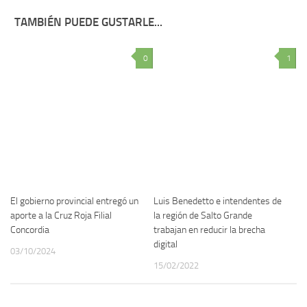
TAMBIÉN PUEDE GUSTARLE...
0
1
El gobierno provincial entregó un
Luis Benedetto e intendentes de
aporte a la Cruz Roja Filial
la región de Salto Grande
Concordia
trabajan en reducir la brecha
digital
03/10/2024
15/02/2022