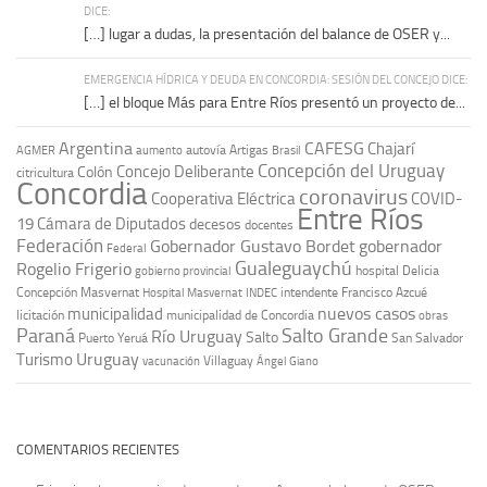
DICE:
[…] lugar a dudas, la presentación del balance de OSER y...
EMERGENCIA HÍDRICA Y DEUDA EN CONCORDIA: SESIÓN DEL CONCEJO DICE:
[…] el bloque Más para Entre Ríos presentó un proyecto de...
Argentina
CAFESG
Chajarí
autovía Artigas
AGMER
aumento
Brasil
Concepción del Uruguay
Concejo Deliberante
Colón
citricultura
Concordia
coronavirus
Cooperativa Eléctrica
COVID-
Entre Ríos
19
Cámara de Diputados
decesos
docentes
Federación
Gobernador Gustavo Bordet
gobernador
Federal
Gualeguaychú
Rogelio Frigerio
hospital Delicia
gobierno provincial
Concepción Masvernat
intendente Francisco Azcué
Hospital Masvernat
INDEC
nuevos casos
municipalidad
licitación
municipalidad de Concordia
obras
Paraná
Salto Grande
Río Uruguay
Salto
Puerto Yeruá
San Salvador
Uruguay
Turismo
vacunación
Villaguay
Ángel Giano
COMENTARIOS RECIENTES