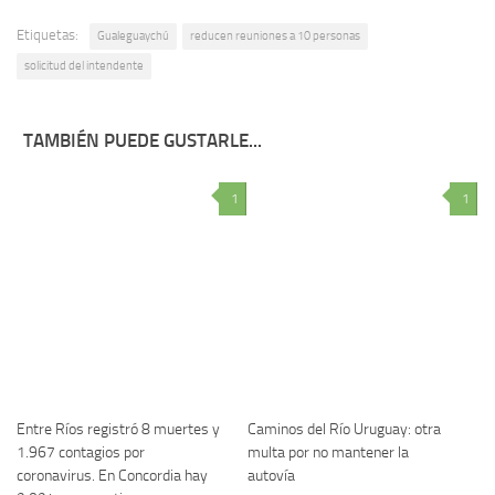
Etiquetas:
Gualeguaychú
reducen reuniones a 10 personas
solicitud del intendente
TAMBIÉN PUEDE GUSTARLE...
1
1
Entre Ríos registró 8 muertes y
Caminos del Río Uruguay: otra
1.967 contagios por
multa por no mantener la
coronavirus. En Concordia hay
autovía