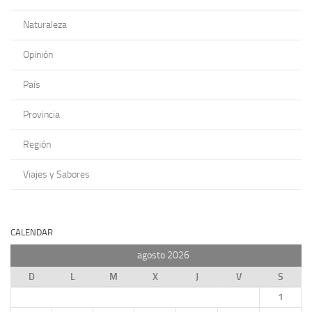
Naturaleza
Opinión
País
Provincia
Región
Viajes y Sabores
CALENDAR
agosto 2026
D
L
M
X
J
V
S
1