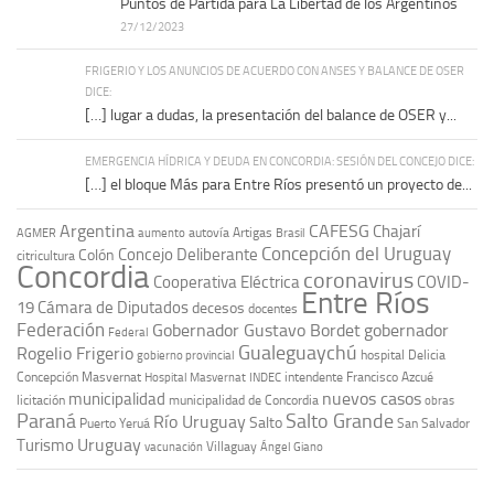
Puntos de Partida para La Libertad de los Argentinos
27/12/2023
FRIGERIO Y LOS ANUNCIOS DE ACUERDO CON ANSES Y BALANCE DE OSER
DICE:
[…] lugar a dudas, la presentación del balance de OSER y...
EMERGENCIA HÍDRICA Y DEUDA EN CONCORDIA: SESIÓN DEL CONCEJO DICE:
[…] el bloque Más para Entre Ríos presentó un proyecto de...
Argentina
CAFESG
Chajarí
autovía Artigas
AGMER
aumento
Brasil
Concepción del Uruguay
Concejo Deliberante
Colón
citricultura
Concordia
coronavirus
Cooperativa Eléctrica
COVID-
Entre Ríos
19
Cámara de Diputados
decesos
docentes
Federación
Gobernador Gustavo Bordet
gobernador
Federal
Gualeguaychú
Rogelio Frigerio
hospital Delicia
gobierno provincial
Concepción Masvernat
intendente Francisco Azcué
Hospital Masvernat
INDEC
nuevos casos
municipalidad
licitación
municipalidad de Concordia
obras
Paraná
Salto Grande
Río Uruguay
Salto
Puerto Yeruá
San Salvador
Uruguay
Turismo
vacunación
Villaguay
Ángel Giano