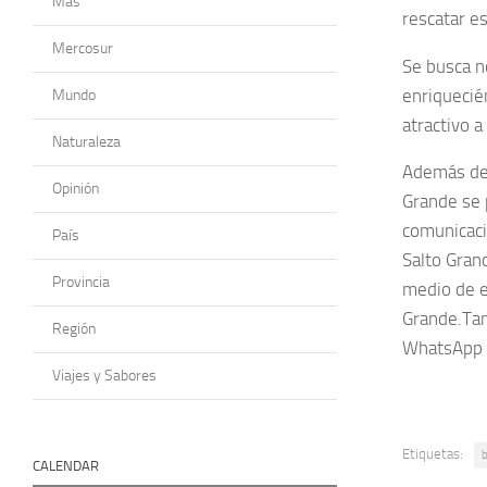
Más
rescatar e
Mercosur
Se busca no
enriquecié
Mundo
atractivo a 
Naturaleza
Además de 
Opinión
Grande se p
comunicaci
País
Salto Gran
Provincia
medio de e
Grande.Tam
Región
WhatsApp c
Viajes y Sabores
Etiquetas:
b
CALENDAR