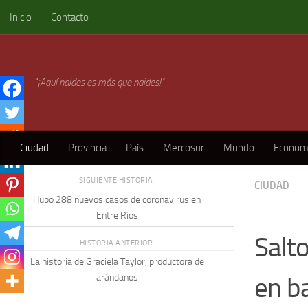
Inicio
Contacto
Skip to content
"¡Aquí naides es más que naides!"
Ciudad
Provincia
País
Mercosur
Mundo
Econom
SIGUIENTE HISTORIA
CIUDAD
Hubo 288 nuevos casos de coronavirus en
Entre Ríos
Salt
HISTORIA ANTERIOR
La historia de Graciela Taylor, productora de
en b
arándanos