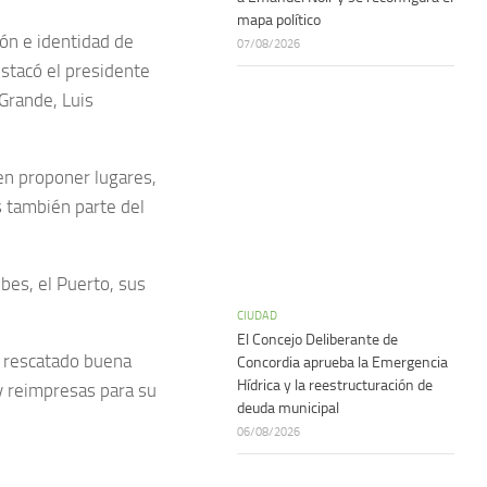
mapa político
ción e identidad de
07/08/2026
estacó el presidente
Grande, Luis
en proponer lugares,
s también parte del
bes, el Puerto, sus
CIUDAD
El Concejo Deliberante de
a rescatado buena
Concordia aprueba la Emergencia
Hídrica y la reestructuración de
 y reimpresas para su
deuda municipal
06/08/2026