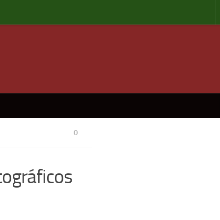
0
tográficos