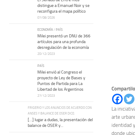
distingue a Emanuel Noir y se
reconfigura el mapa político
07/08/2026
ECONOMÍA
/
PAÍS
Milei presentó un DNU de 366
artículos para una profunda
desregulación de la economía
20/12/2023
PAÍS
Milei envió al Congreso el
proyecto de Ley de Bases y
Puntos de Partida para La
Compartilo
Libertad de los Argentinos
27/12/2023
FRIGERIO Y LOS ANUNCIOS DE ACUERDO CON
La iniciat
ANSES Y BALANCE DE OSER DICE:
arte urbano
[…] lugar a dudas, la presentación del
identidad y
balance de OSER y...
donde ubic