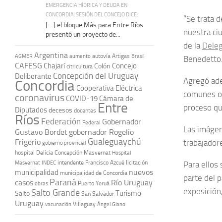
EMERGENCIA HÍDRICA Y DEUDA EN
CONCORDIA: SESIÓN DEL CONCEJO DICE:
“Se trata d
[…] el bloque Más para Entre Ríos
nuestra ci
presentó un proyecto de...
de la
Deleg
Argentina
autovía Artigas
AGMER
aumento
Brasil
Benedetto
CAFESG
Chajarí
Concejo
Colón
citricultura
Concepción del Uruguay
Deliberante
Agregó ade
Concordia
Cooperativa Eléctrica
comunes o 
coronavirus
COVID-19
Cámara de
Entre
proceso qu
Diputados
decesos
docentes
Ríos
Federación
Gobernador
Federal
Las imágen
Gustavo Bordet
gobernador Rogelio
Gualeguaychú
Frigerio
trabajadore
gobierno provincial
hospital Delicia Concepción Masvernat
Hospital
intendente Francisco Azcué
licitación
Masvernat
INDEC
Para ellos
nuevos
municipalidad
municipalidad de Concordia
parte del 
Paraná
casos
Río Uruguay
obras
Puerto Yeruá
exposición,
Salto Grande
Turismo
Salto
San Salvador
Uruguay
vacunación
Villaguay
Ángel Giano