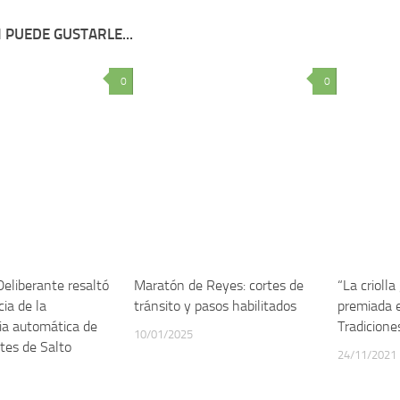
 PUEDE GUSTARLE...
0
0
Deliberante resaltó
Maratón de Reyes: cortes de
“La criolla
ia de la
tránsito y pasos habilitados
premiada 
ia automática de
Tradicion
10/01/2025
tes de Salto
24/11/2021