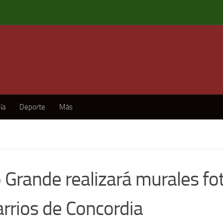
ía
Deporte
Más
o Grande realizará murales fo
arrios de Concordia