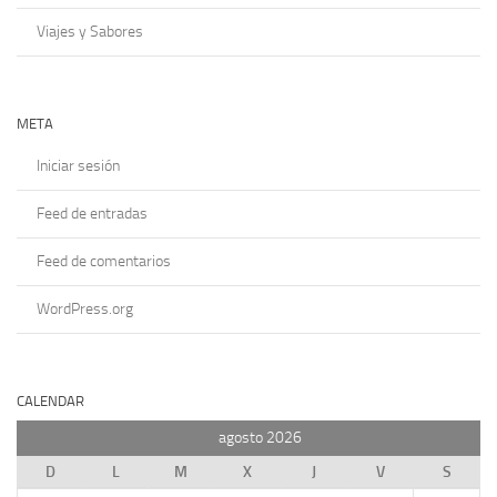
Viajes y Sabores
META
Iniciar sesión
Feed de entradas
Feed de comentarios
WordPress.org
CALENDAR
agosto 2026
D
L
M
X
J
V
S