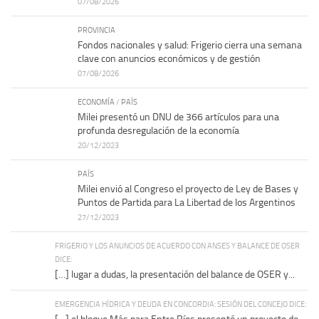
07/08/2026
PROVINCIA
Fondos nacionales y salud: Frigerio cierra una semana
clave con anuncios económicos y de gestión
07/08/2026
ECONOMÍA
/
PAÍS
Milei presentó un DNU de 366 artículos para una
profunda desregulación de la economía
20/12/2023
PAÍS
Milei envió al Congreso el proyecto de Ley de Bases y
Puntos de Partida para La Libertad de los Argentinos
27/12/2023
FRIGERIO Y LOS ANUNCIOS DE ACUERDO CON ANSES Y BALANCE DE OSER
DICE:
[…] lugar a dudas, la presentación del balance de OSER y...
EMERGENCIA HÍDRICA Y DEUDA EN CONCORDIA: SESIÓN DEL CONCEJO DICE: