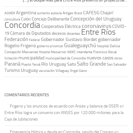
[…] el bloque Más para Entre Ríos presentó un proyecto de...
Argentina
CAFESG
Chajarí
autovía Artigas
AGMER
aumento
Brasil
Concepción del Uruguay
Concejo Deliberante
Colón
citricultura
Concordia
coronavirus
Cooperativa Eléctrica
COVID-
Entre Ríos
19
Cámara de Diputados
decesos
docentes
Federación
Gobernador Gustavo Bordet
gobernador
Federal
Gualeguaychú
Rogelio Frigerio
hospital Delicia
gobierno provincial
Concepción Masvernat
intendente Francisco Azcué
Hospital Masvernat
INDEC
nuevos casos
municipalidad
licitación
municipalidad de Concordia
obras
Paraná
Salto Grande
Río Uruguay
Salto
Puerto Yeruá
San Salvador
Uruguay
Turismo
vacunación
Villaguay
Ángel Giano
COMENTARIOS RECIENTES
Frigerio y los anuncios de acuerdo con Anses y balance de OSER
en
Entre Ríos logra un convenio con ANSES por 120.000 millones para la
Caja de Jubilaciones
Emergencia Hídrica y deuda en Concordia: sesión del Concejo
en