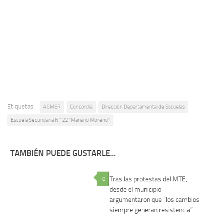
Etiquetas:
AGMER
Concordia
Dirección Departamental de Escuelas
Escuela Secundaria N° 22 "Mariano Moreno"
TAMBIÉN PUEDE GUSTARLE...
Tras las protestas del MTE,
0
0
desde el municipio
argumentaron que “los cambios
siempre generan resistencia”