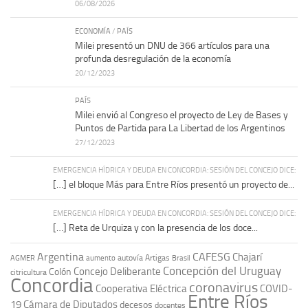
06/08/2026
ECONOMÍA
/
PAÍS
Milei presentó un DNU de 366 artículos para una
profunda desregulación de la economía
20/12/2023
PAÍS
Milei envió al Congreso el proyecto de Ley de Bases y
Puntos de Partida para La Libertad de los Argentinos
27/12/2023
EMERGENCIA HÍDRICA Y DEUDA EN CONCORDIA: SESIÓN DEL CONCEJO DICE:
[…] el bloque Más para Entre Ríos presentó un proyecto de...
EMERGENCIA HÍDRICA Y DEUDA EN CONCORDIA: SESIÓN DEL CONCEJO DICE:
[…] Reta de Urquiza y con la presencia de los doce...
Argentina
CAFESG
Chajarí
autovía Artigas
AGMER
aumento
Brasil
Concepción del Uruguay
Concejo Deliberante
Colón
citricultura
Concordia
coronavirus
Cooperativa Eléctrica
COVID-
Entre Ríos
19
Cámara de Diputados
decesos
docentes