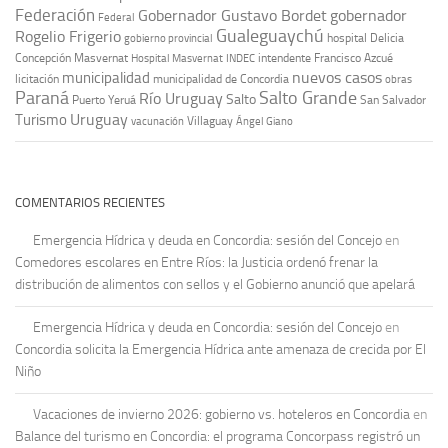
Federación
Gobernador Gustavo Bordet
gobernador
Federal
Gualeguaychú
Rogelio Frigerio
hospital Delicia
gobierno provincial
Concepción Masvernat
intendente Francisco Azcué
Hospital Masvernat
INDEC
nuevos casos
municipalidad
licitación
municipalidad de Concordia
obras
Paraná
Salto Grande
Río Uruguay
Salto
Puerto Yeruá
San Salvador
Uruguay
Turismo
vacunación
Villaguay
Ángel Giano
COMENTARIOS RECIENTES
Emergencia Hídrica y deuda en Concordia: sesión del Concejo
en
Comedores escolares en Entre Ríos: la Justicia ordenó frenar la
distribución de alimentos con sellos y el Gobierno anunció que apelará
Emergencia Hídrica y deuda en Concordia: sesión del Concejo
en
Concordia solicita la Emergencia Hídrica ante amenaza de crecida por El
Niño
Vacaciones de invierno 2026: gobierno vs. hoteleros en Concordia
en
Balance del turismo en Concordia: el programa Concorpass registró un