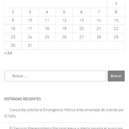
1
2
3
4
5
6
7
8
9
10
11
12
13
14
15
16
17
18
19
20
21
22
23
24
25
26
27
28
29
30
31
« Jul
Buscar:
ENTRADAS RECIENTES
Concordia solicita la Emergencia Hídrica ante amenaza de crecida por
El Niño
El Servicio Meteorológico Nacional eleva a alerta naranja el aviso por