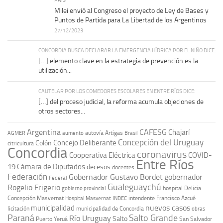
Milei envió al Congreso el proyecto de Ley de Bases y
Puntos de Partida para La Libertad de los Argentinos
27/12/2023
CONCORDIA BUSCA DECLARAR LA EMERGENCIA HÍDRICA POR EL NIÑO DICE:
[…] elemento clave en la estrategia de prevención es la
utilización...
CAUTELAR POR LOS COMEDORES ESCOLARES EN ENTRE RÍOS DICE:
[…] del proceso judicial, la reforma acumula objeciones de
otros sectores...
Argentina
CAFESG
Chajarí
autovía Artigas
AGMER
aumento
Brasil
Concepción del Uruguay
Concejo Deliberante
Colón
citricultura
Concordia
coronavirus
Cooperativa Eléctrica
COVID-
Entre Ríos
19
Cámara de Diputados
decesos
docentes
Federación
Gobernador Gustavo Bordet
gobernador
Federal
Gualeguaychú
Rogelio Frigerio
hospital Delicia
gobierno provincial
Concepción Masvernat
intendente Francisco Azcué
Hospital Masvernat
INDEC
nuevos casos
municipalidad
licitación
municipalidad de Concordia
obras
Paraná
Salto Grande
Río Uruguay
Salto
Puerto Yeruá
San Salvador