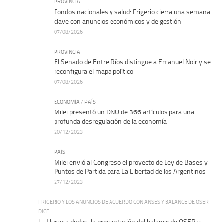
PROVINCIA
Fondos nacionales y salud: Frigerio cierra una semana
clave con anuncios económicos y de gestión
07/08/2026
PROVINCIA
El Senado de Entre Ríos distingue a Emanuel Noir y se
reconfigura el mapa político
07/08/2026
ECONOMÍA
/
PAÍS
Milei presentó un DNU de 366 artículos para una
profunda desregulación de la economía
20/12/2023
PAÍS
Milei envió al Congreso el proyecto de Ley de Bases y
Puntos de Partida para La Libertad de los Argentinos
27/12/2023
FRIGERIO Y LOS ANUNCIOS DE ACUERDO CON ANSES Y BALANCE DE OSER
DICE:
[…] lugar a dudas, la presentación del balance de OSER y...