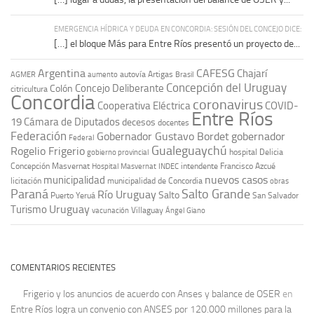
EMERGENCIA HÍDRICA Y DEUDA EN CONCORDIA: SESIÓN DEL CONCEJO DICE:
[…] el bloque Más para Entre Ríos presentó un proyecto de...
Argentina
CAFESG
Chajarí
autovía Artigas
AGMER
aumento
Brasil
Concepción del Uruguay
Concejo Deliberante
Colón
citricultura
Concordia
coronavirus
Cooperativa Eléctrica
COVID-
Entre Ríos
19
Cámara de Diputados
decesos
docentes
Federación
Gobernador Gustavo Bordet
gobernador
Federal
Gualeguaychú
Rogelio Frigerio
hospital Delicia
gobierno provincial
Concepción Masvernat
intendente Francisco Azcué
Hospital Masvernat
INDEC
nuevos casos
municipalidad
licitación
municipalidad de Concordia
obras
Paraná
Salto Grande
Río Uruguay
Salto
Puerto Yeruá
San Salvador
Uruguay
Turismo
vacunación
Villaguay
Ángel Giano
COMENTARIOS RECIENTES
Frigerio y los anuncios de acuerdo con Anses y balance de OSER
en
Entre Ríos logra un convenio con ANSES por 120.000 millones para la