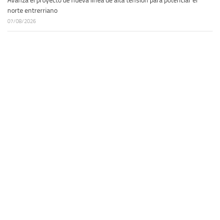
Avanza el proyecto de nueva línea de alta tensión para potenciar el
norte entrerriano
07/08/2026