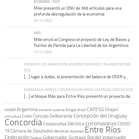
ECONOMÍA
/
PAÍS
Milei presentó un DNU de 366 artículos para una
profunda desregulación de la economía
20/12/2023
PAÍS
Milei envió al Congreso el proyecto de Ley de Bases y
Puntos de Partida para La Libertad de los Argentinos
27/12/2023
FRIGERIO Y LOS ANUNCIOS DE ACUERDO CON ANSES Y BALANCE DE OSER
DICE:
[…] lugar a dudas, la presentación del balance de OSER y...
EMERGENCIA HÍDRICA Y DEUDA EN CONCORDIA: SESIÓN DEL CONCEJO DICE:
[…] el bloque Más para Entre Ríos presentó un proyecto de...
Argentina
CAFESG
Chajarí
autovía Artigas
AGMER
aumento
Brasil
Concepción del Uruguay
Concejo Deliberante
Colón
citricultura
Concordia
coronavirus
Cooperativa Eléctrica
COVID-
Entre Ríos
19
Cámara de Diputados
decesos
docentes
Federación
Gobernador Gustavo Bordet
gobernador
Federal