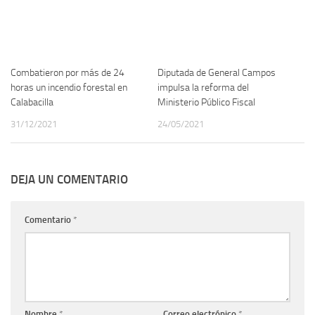
Combatieron por más de 24
Diputada de General Campos
horas un incendio forestal en
impulsa la reforma del
Calabacilla
Ministerio Público Fiscal
31/12/2021
24/05/2021
DEJA UN COMENTARIO
Comentario
*
Nombre
*
Correo electrónico
*