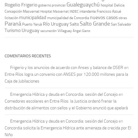
Gualeguaychú
Rogelio Frigerio
hospital Delicia
gobierno provincial
Concepción Masvernat
intendente Francisco Azcué
Hospital Masvernat
INDEC
nuevos casos
municipalidad
licitación
municipalidad de Concordia
obras
Paraná
Salto Grande
Río Uruguay
Salto
Puerto Yeruá
San Salvador
Uruguay
Turismo
vacunación
Villaguay
Ángel Giano
COMENTARIOS RECIENTES
Frigerio y los anuncios de acuerdo con Anses y balance de OSER
en
Entre Ríos logra un convenio con ANSES por 120.000 millones para la
Caja de Jubilaciones
Emergencia Hídrica y deuda en Concordia: sesión del Concejo
en
Comedores escolares en Entre Ríos: la Justicia ordenó frenar la
distribución de alimentos con sellos y el Gobierno anunció que apelará
Emergencia Hídrica y deuda en Concordia: sesión del Concejo
en
Concordia solicita la Emergencia Hídrica ante amenaza de crecida por El
Niño