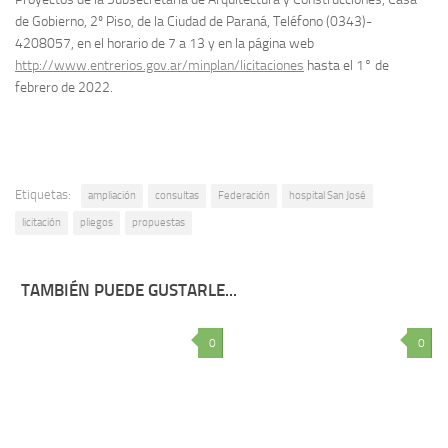
de Gobierno, 2º Piso, de la Ciudad de Paraná, Teléfono (0343)-
4208057, en el horario de 7 a 13 y en la página web
http://www.entrerios.gov.ar/minplan/licitaciones
hasta el 1° de
febrero de 2022.
Etiquetas:
ampliación
consultas
Federación
hospital San José
licitación
pliegos
propuestas
TAMBIÉN PUEDE GUSTARLE...
0
0