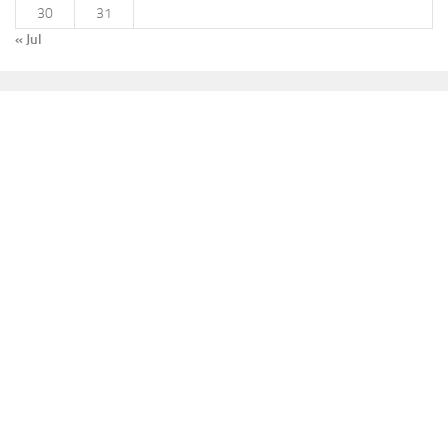
30
31
« Jul