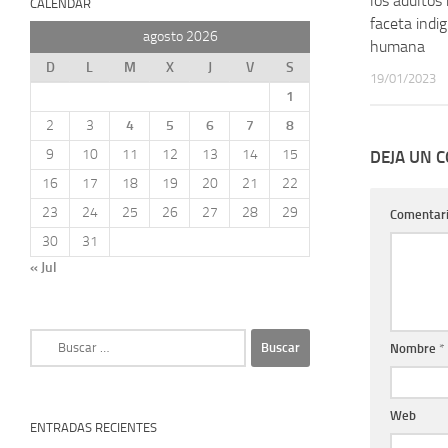
los adultos
CALENDAR
faceta indi
agosto 2026
humana
D
L
M
X
J
V
S
19/01/2023
1
2
3
4
5
6
7
8
9
10
11
12
13
14
15
DEJA UN 
16
17
18
19
20
21
22
23
24
25
26
27
28
29
Comentar
30
31
« Jul
Buscar:
Nombre
*
Web
ENTRADAS RECIENTES