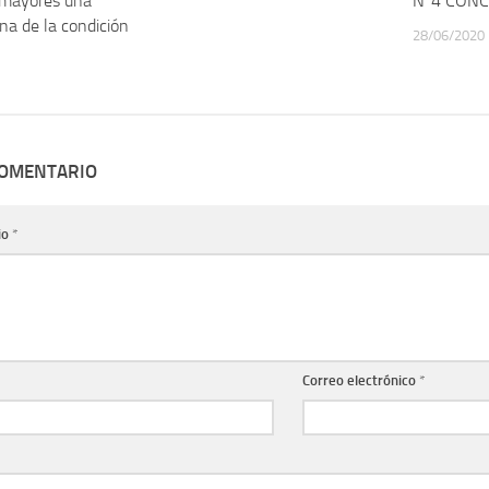
 mayores una
Nº4 CON
gna de la condición
28/06/2020
COMENTARIO
io
*
Correo electrónico
*