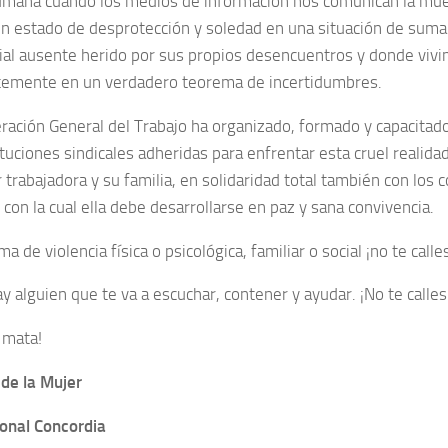
mana cuando los medios de información nos comunican la mue
n estado de desprotección y soledad en una situación de suma 
ial ausente herido por sus propios desencuentros y donde viv
emente en un verdadero teorema de incertidumbres.
ración General del Trabajo ha organizado, formado y capacitado
tituciones sindicales adheridas para enfrentar esta cruel realid
r trabajadora y su familia, en solidaridad total también con lo
con la cual ella debe desarrollarse en paz y sana convivencia.
ima de violencia física o psicológica, familiar o social ¡no te calle
 alguien que te va a escuchar, contener y ayudar. ¡No te calles
o mata!
 de la Mujer
ional Concordia