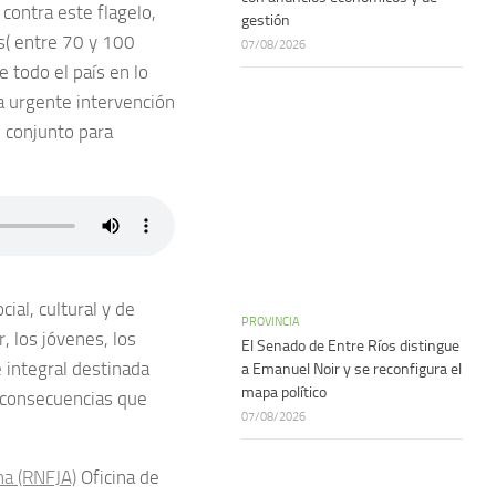
ontra este flagelo,
gestión
s( entre 70 y 100
07/08/2026
e todo el país en lo
a urgente intervención
 conjunto para
ial, cultural y de
PROVINCIA
 los jóvenes, los
El Senado de Entre Ríos distingue
e integral destinada
a Emanuel Noir y se reconfigura el
mapa político
 consecuencias que
07/08/2026
na (RNFJA)
Oficina de