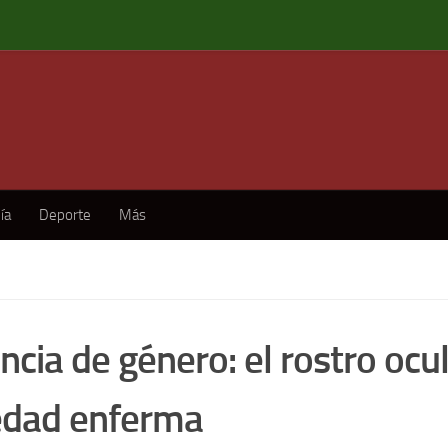
ía
Deporte
Más
ncia de género: el rostro ocu
edad enferma