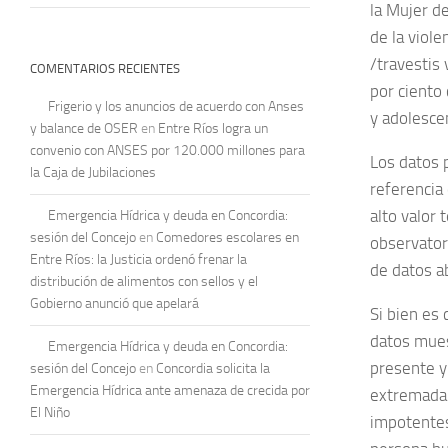
la Mujer d
de la viol
/travestis 
COMENTARIOS RECIENTES
por ciento 
Frigerio y los anuncios de acuerdo con Anses
y adolesce
y balance de OSER
en
Entre Ríos logra un
convenio con ANSES por 120.000 millones para
Los datos p
la Caja de Jubilaciones
referencia
alto valor 
Emergencia Hídrica y deuda en Concordia:
sesión del Concejo
en
Comedores escolares en
observator
Entre Ríos: la Justicia ordenó frenar la
de datos a
distribución de alimentos con sellos y el
Gobierno anunció que apelará
Si bien es 
datos mues
Emergencia Hídrica y deuda en Concordia:
presente y
sesión del Concejo
en
Concordia solicita la
Emergencia Hídrica ante amenaza de crecida por
extremadam
El Niño
impotentes,