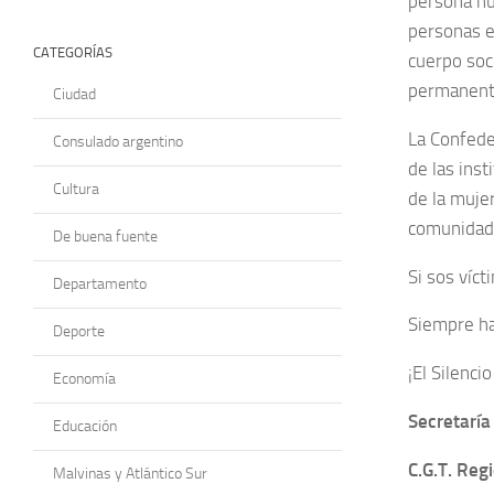
persona hu
personas e
CATEGORÍAS
cuerpo soc
permanent
Ciudad
La Confede
Consulado argentino
de las ins
Cultura
de la muje
comunidad 
De buena fuente
Si sos víct
Departamento
Siempre hay
Deporte
¡El Silenci
Economía
Secretaría
Educación
C.G.T. Reg
Malvinas y Atlántico Sur