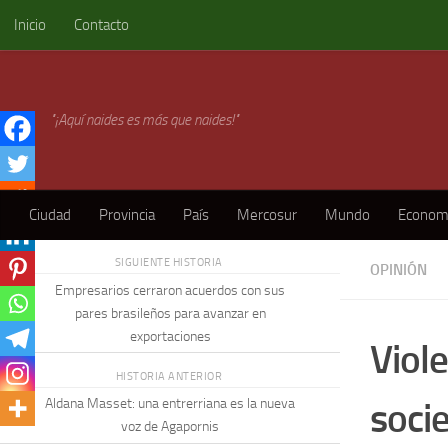
Inicio
Contacto
Skip to content
"¡Aquí naides es más que naides!"
Ciudad
Provincia
País
Mercosur
Mundo
Econom
SIGUIENTE HISTORIA
OPINIÓN
Empresarios cerraron acuerdos con sus
pares brasileños para avanzar en
exportaciones
Viole
HISTORIA ANTERIOR
soci
Aldana Masset: una entrerriana es la nueva
voz de Agapornis