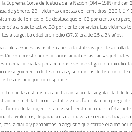
e la Suprema Corte de Justicia de la Nación (OM –CSJN) indican 
encia de género. 231 víctimas directas de femicidios (226 CIS Y
víctimas de femicidio) Se destaca que el 62 por ciento era parej
conocía al sujeto activo.39 por ciento convivían. Las víctimas t
ntes a cargo. La edad promedio (37,3) era de 25 a 34 años.
arciales expuestos aquí en apretada síntesis que desarrolla la 
 están compuesto por el informe anual de las causas judiciales 
testimonial iniciadas por año donde se investiga un femicidio, 
io de seguimiento de las causas y sentencias de femicidio de d
biertos del año que corresponde.
cierto que las estadísticas no tratan sobre la singularidad de lo
tran una realidad incontrastable y nos formulan una pregunta 
 el futuro de la mujer. Estamos sufriendo una inercia fatal ant
ente violentos, disparadores de nuevos escenarios trágicos 
 casi a diario y percibimos la angustia que corroe el alma por l