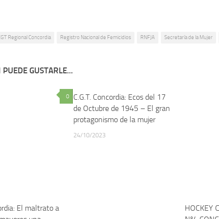
GT Regional Concordia
Registro Nacional de Femicidios
RNFJA
Secretaría de la Mujer
 PUEDE GUSTARLE...
C.G.T. Concordia: Ecos del 17
0
0
de Octubre de 1945 – El gran
protagonismo de la mujer
24/10/2023
rdia: El maltrato a
HOCKEY 