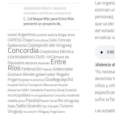
Las organi
EMERGENCIA HÍDRICA Y DEUDA EN
estiman un
CONCORDIA: SESIÓN DEL CONCEJO DICE:
personas), 
[…] el bloque Más para Entre Ríos
que va del
presentó un proyecto de...
del estado
Argentina
autovía Artigas
AGMER
aumento
Brasil
erradicar 
CAFESG
Chajarí
Concejo
Colón
citricultura
Concepción del Uruguay
Deliberante
Concordia
Cooperativa Eléctrica
coronavirus
COVID-19
Cámara de
Entre
Diputados
decesos
docentes
Violencia d
Ríos
Federación
Gobernador
Federal
“Es necesar
Gustavo Bordet
gobernador Rogelio
derechos h
Gualeguaychú
Frigerio
gobierno provincial
niños y niñ
hospital Delicia Concepción Masvernat
Hospital
intendente Francisco Azcué
licitación
Masvernat
INDEC
específica
nuevos
municipalidad
municipalidad de Concordia
sufre la fa
Paraná
casos
Río Uruguay
obras
Puerto Yeruá
Salto Grande
Turismo
Salto
San Salvador
Las estadí
Uruguay
vacunación
Villaguay
Ángel Giano