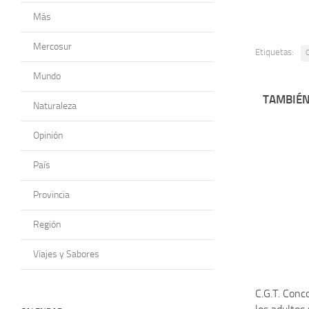
Más
Mercosur
Etiquetas:
C
Mundo
TAMBIÉN
Naturaleza
Opinión
País
Provincia
Región
Viajes y Sabores
C.G.T. Conco