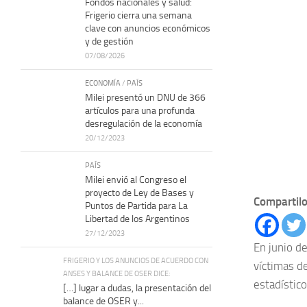
Fondos nacionales y salud:
Frigerio cierra una semana
clave con anuncios económicos
y de gestión
07/08/2026
ECONOMÍA
/
PAÍS
Milei presentó un DNU de 366
artículos para una profunda
desregulación de la economía
20/12/2023
PAÍS
Milei envió al Congreso el
proyecto de Ley de Bases y
Compartilo
Puntos de Partida para La
Libertad de los Argentinos
27/12/2023
En junio d
FRIGERIO Y LOS ANUNCIOS DE ACUERDO CON
víctimas d
ANSES Y BALANCE DE OSER DICE:
estadístic
[…] lugar a dudas, la presentación del
balance de OSER y...