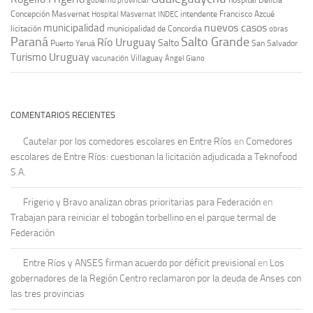
hospital Delicia
gobierno provincial
Concepción Masvernat
intendente Francisco Azcué
Hospital Masvernat
INDEC
nuevos casos
municipalidad
licitación
municipalidad de Concordia
obras
Paraná
Salto Grande
Río Uruguay
Salto
Puerto Yeruá
San Salvador
Uruguay
Turismo
vacunación
Villaguay
Ángel Giano
COMENTARIOS RECIENTES
Cautelar por los comedores escolares en Entre Ríos
en
Comedores
escolares de Entre Ríos: cuestionan la licitación adjudicada a Teknofood
S.A.
Frigerio y Bravo analizan obras prioritarias para Federación
en
Trabajan para reiniciar el tobogán torbellino en el parque termal de
Federación
Entre Ríos y ANSES firman acuerdo por déficit previsional
en
Los
gobernadores de la Región Centro reclamaron por la deuda de Anses con
las tres provincias