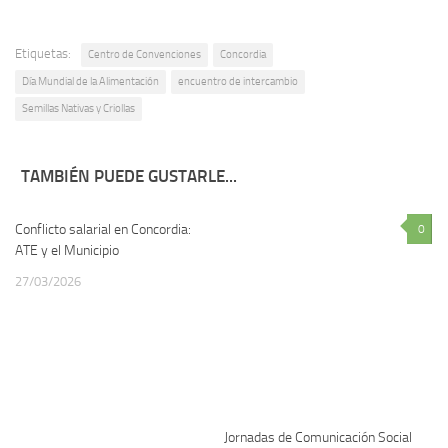
Etiquetas:
Centro de Convenciones
Concordia
Día Mundial de la Alimentación
encuentro de intercambio
Semillas Nativas y Criollas
TAMBIÉN PUEDE GUSTARLE...
Conflicto salarial en Concordia:
2
0
ATE y el Municipio
27/03/2026
Jornadas de Comunicación Social