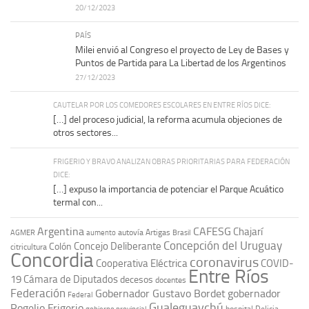
20/12/2023
PAÍS
Milei envió al Congreso el proyecto de Ley de Bases y
Puntos de Partida para La Libertad de los Argentinos
27/12/2023
CAUTELAR POR LOS COMEDORES ESCOLARES EN ENTRE RÍOS DICE:
[…] del proceso judicial, la reforma acumula objeciones de
otros sectores...
FRIGERIO Y BRAVO ANALIZAN OBRAS PRIORITARIAS PARA FEDERACIÓN
DICE:
[…] expuso la importancia de potenciar el Parque Acuático
termal con...
Argentina
CAFESG
Chajarí
autovía Artigas
AGMER
aumento
Brasil
Concepción del Uruguay
Concejo Deliberante
Colón
citricultura
Concordia
coronavirus
Cooperativa Eléctrica
COVID-
Entre Ríos
19
Cámara de Diputados
decesos
docentes
Federación
Gobernador Gustavo Bordet
gobernador
Federal
Gualeguaychú
Rogelio Frigerio