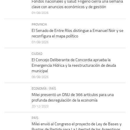
Fondos nacionales y salud: Frigerio cierra una semana
clave con anuncios económicos y de gestión
07/08/2026
PROVINCIA
El Senado de Entre Ríos distingue a Emanuel Noir y se
reconfigura el mapa político
07/08/2026
CIUDAD
El Concejo Deliberante de Concordia aprueba la
Emergencia Hídrica y la reestructuración de deuda
municipal
06/08/2026
ECONOMÍA
/
PAÍS
Milei presentó un DNU de 366 artículos para una
profunda desregulación de la economía
20/12/2023
PAÍS
Milei envió al Congreso el proyecto de Ley de Bases y
Puntos de Partida para La Libertad de los Argentinos