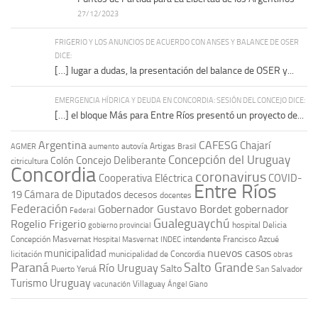
27/12/2023
FRIGERIO Y LOS ANUNCIOS DE ACUERDO CON ANSES Y BALANCE DE OSER
DICE:
[…] lugar a dudas, la presentación del balance de OSER y...
EMERGENCIA HÍDRICA Y DEUDA EN CONCORDIA: SESIÓN DEL CONCEJO DICE:
[…] el bloque Más para Entre Ríos presentó un proyecto de...
Argentina
CAFESG
Chajarí
autovía Artigas
AGMER
aumento
Brasil
Concepción del Uruguay
Concejo Deliberante
Colón
citricultura
Concordia
coronavirus
Cooperativa Eléctrica
COVID-
Entre Ríos
19
Cámara de Diputados
decesos
docentes
Federación
Gobernador Gustavo Bordet
gobernador
Federal
Gualeguaychú
Rogelio Frigerio
hospital Delicia
gobierno provincial
Concepción Masvernat
intendente Francisco Azcué
Hospital Masvernat
INDEC
nuevos casos
municipalidad
licitación
municipalidad de Concordia
obras
Paraná
Salto Grande
Río Uruguay
Salto
Puerto Yeruá
San Salvador
Uruguay
Turismo
vacunación
Villaguay
Ángel Giano