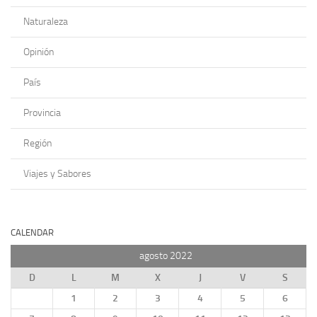
Naturaleza
Opinión
País
Provincia
Región
Viajes y Sabores
CALENDAR
agosto 2022
D
L
M
X
J
V
S
1
2
3
4
5
6