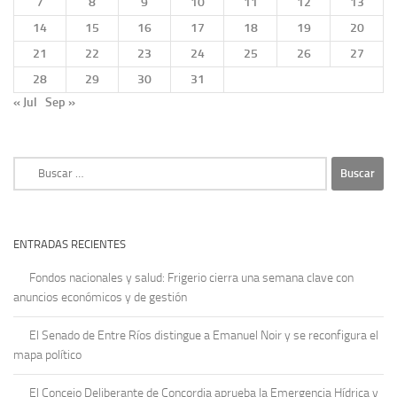
7
8
9
10
11
12
13
14
15
16
17
18
19
20
21
22
23
24
25
26
27
28
29
30
31
« Jul
Sep »
Buscar:
ENTRADAS RECIENTES
Fondos nacionales y salud: Frigerio cierra una semana clave con
anuncios económicos y de gestión
El Senado de Entre Ríos distingue a Emanuel Noir y se reconfigura el
mapa político
El Concejo Deliberante de Concordia aprueba la Emergencia Hídrica y