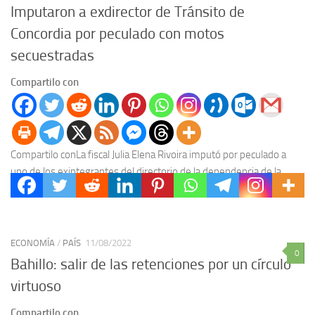
Imputaron a exdirector de Tránsito de
Concordia por peculado con motos
secuestradas
Compartilo con
Compartilo conLa fiscal Julia Elena Rivoira imputó por peculado a
uno de los exintegrantes del directorio de la dependencia de la
Municipalidad de Concordia. Es...
ECONOMÍA
/
PAÍS
11/08/2022
0
Bahillo: salir de las retenciones por un círculo
virtuoso
Compartilo con