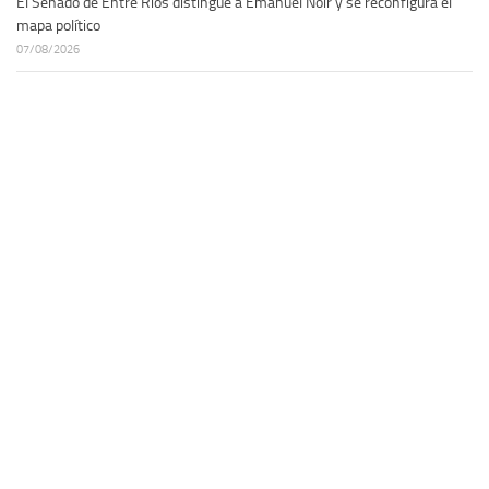
El Senado de Entre Ríos distingue a Emanuel Noir y se reconfigura el
mapa político
07/08/2026