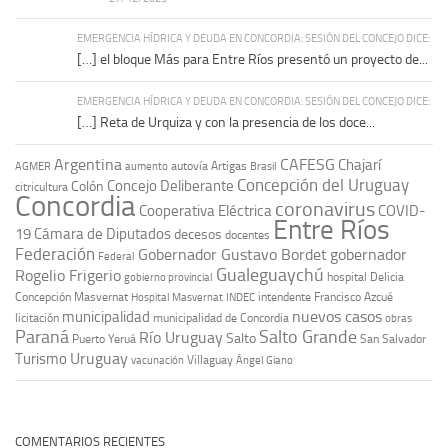
EMERGENCIA HÍDRICA Y DEUDA EN CONCORDIA: SESIÓN DEL CONCEJO DICE:
[…] el bloque Más para Entre Ríos presentó un proyecto de...
EMERGENCIA HÍDRICA Y DEUDA EN CONCORDIA: SESIÓN DEL CONCEJO DICE:
[…] Reta de Urquiza y con la presencia de los doce...
Argentina
CAFESG
Chajarí
autovía Artigas
AGMER
aumento
Brasil
Concepción del Uruguay
Concejo Deliberante
Colón
citricultura
Concordia
coronavirus
Cooperativa Eléctrica
COVID-
Entre Ríos
19
Cámara de Diputados
decesos
docentes
Federación
Gobernador Gustavo Bordet
gobernador
Federal
Gualeguaychú
Rogelio Frigerio
hospital Delicia
gobierno provincial
Concepción Masvernat
intendente Francisco Azcué
Hospital Masvernat
INDEC
nuevos casos
municipalidad
licitación
municipalidad de Concordia
obras
Paraná
Salto Grande
Río Uruguay
Salto
Puerto Yeruá
San Salvador
Uruguay
Turismo
vacunación
Villaguay
Ángel Giano
COMENTARIOS RECIENTES