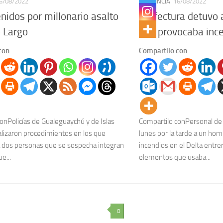
6/08/2022
PROVINCIA
16/08/2022
nidos por millonario asalto
Prefectura detuvo 
 Largo
que provocaba ince
con
Compartilo con
onPolicías de Gualeguaychú y de Islas
Compartilo conPersonal de
ealizaron procedimientos en los que
lunes por la tarde a un ho
a dos personas que se sospecha integran
incendios en el Delta entre
e...
elementos que usaba...
0