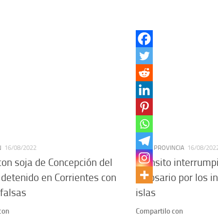
N
16/08/2022
PAÍS
/
PROVINCIA
16/08/202
on soja de Concepción del
Tránsito interrumpi
detenido en Corrientes con
y Rosario por los i
 falsas
islas
con
Compartilo con