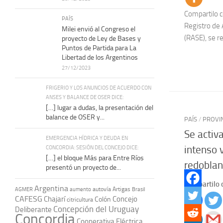
Compartilo co
PAÍS
Registro de 
Milei envió al Congreso el
(RASE), se rea
proyecto de Ley de Bases y
Puntos de Partida para La
Libertad de los Argentinos
27/12/2023
FRIGERIO Y LOS ANUNCIOS DE ACUERDO CON
ANSES Y BALANCE DE OSER DICE:
[…] lugar a dudas, la presentación del
balance de OSER y...
PAÍS
/
PROVI
Se activ
EMERGENCIA HÍDRICA Y DEUDA EN
intenso v
CONCORDIA: SESIÓN DEL CONCEJO DICE:
[…] el bloque Más para Entre Ríos
redoblan
presentó un proyecto de...
Compartilo 
Argentina
autovía Artigas
AGMER
aumento
Brasil
CAFESG
Chajarí
Concejo
Colón
citricultura
Concepción del Uruguay
Deliberante
Concordia
Cooperativa Eléctrica