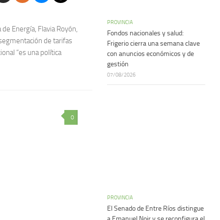
PROVINCIA
 de Energía, Flavia Royón,
Fondos nacionales y salud:
segmentación de tarifas
Frigerio cierra una semana clave
ional “es una política
con anuncios económicos y de
gestión
07/08/2026
0
PROVINCIA
El Senado de Entre Ríos distingue
a Emanuel Noir y se reconfigura el