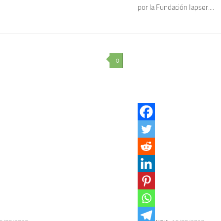
por la Fundación Iapser....
0