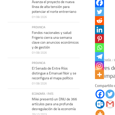
Avanza el proyecto de nueva
línea de alta tensión para
potenciar el norte entrerriano
07/08/2026
PROVINCIA
Fondos nacionales y salud:
Frigerio cierra una semana
clave con anuncios económicos
y de gestión
07/08/2026
ECONOMÍA
/
PROVINCIA
Claves d
El Senado de Entre Ríos
distingue a Emanuel Noir y se
y el imp
reconfigura el mapa político
07/08/2026
Compartilo 
ECONOMÍA
/
PAÍS
Milei presentó un DNU de 366
artículos para una profunda
desregulación de la economía
20/12/2023