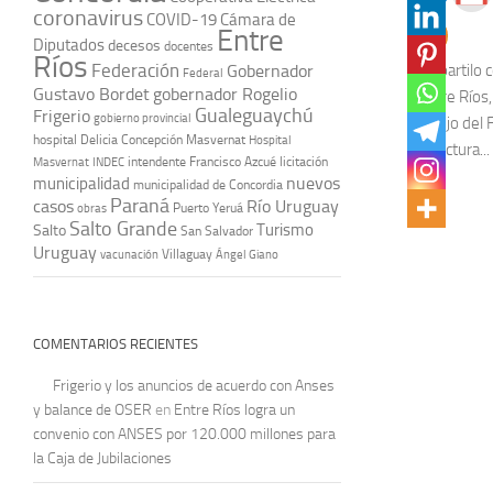
coronavirus
COVID-19
Cámara de
Entre
Diputados
decesos
docentes
Ríos
Federación
Compartilo c
Gobernador
Federal
Gustavo Bordet
gobernador Rogelio
y Entre Ríos,
Gualeguaychú
Frigerio
gobierno provincial
Manejo del F
hospital Delicia Concepción Masvernat
Hospital
Prefectura...
intendente Francisco Azcué
licitación
Masvernat
INDEC
nuevos
municipalidad
municipalidad de Concordia
Paraná
casos
Río Uruguay
obras
Puerto Yeruá
Salto Grande
Turismo
Salto
San Salvador
Uruguay
vacunación
Villaguay
Ángel Giano
COMENTARIOS RECIENTES
Frigerio y los anuncios de acuerdo con Anses
y balance de OSER
en
Entre Ríos logra un
convenio con ANSES por 120.000 millones para
la Caja de Jubilaciones