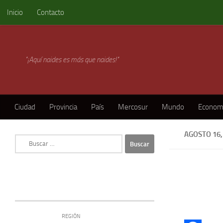
Inicio
Contacto
Skip to content
"¡Aquí naides es más que naides!"
Ciudad
Provincia
País
Mercosur
Mundo
Econom
AGOSTO 16,
Buscar:
REGIÓN