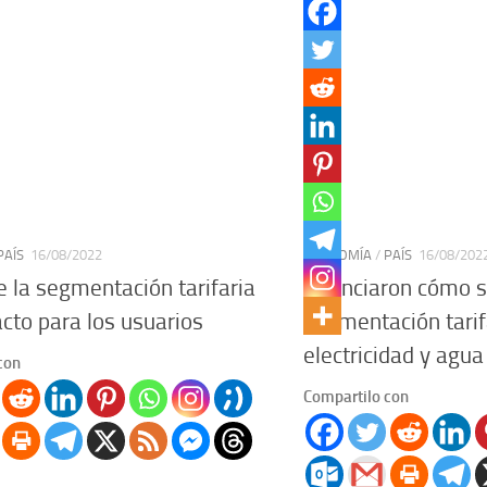
PAÍS
16/08/2022
ECONOMÍA
/
PAÍS
16/08/202
e la segmentación tarifaria
Anunciaron cómo s
acto para los usuarios
segmentación tarif
electricidad y agua
con
Compartilo con