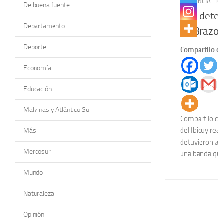
PROVINCIA
1
De buena fuente
Dos dete
Departamento
en Brazo
Deporte
Compartilo 
Economía
Educación
Malvinas y Atlántico Sur
Compartilo c
del Ibicuy r
Más
detuvieron 
Mercosur
una banda qu
Mundo
Naturaleza
Opinión