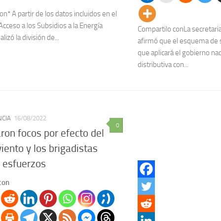
n* A partir de los datos incluidos en el
Acceso a los Subsidios a la Energía
Compartilo conLa secretaria
lizó la división de...
afirmó que el esquema de 
que aplicará el gobierno nac
distributiva con...
NCIA
16/08/2022
0
aron focos por efecto del
iento y los brigadistas
 esfuerzos
con