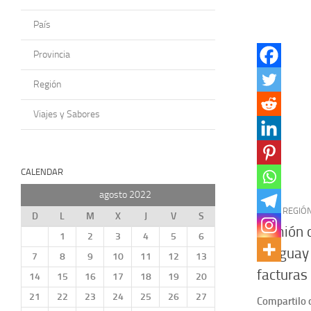
País
Provincia
Región
Viajes y Sabores
CALENDAR
agosto 2022
PAÍS
/
REGIÓ
D
L
M
X
J
V
S
Camión c
1
2
3
4
5
6
Uruguay 
7
8
9
10
11
12
13
facturas
14
15
16
17
18
19
20
21
22
23
24
25
26
27
Compartilo 