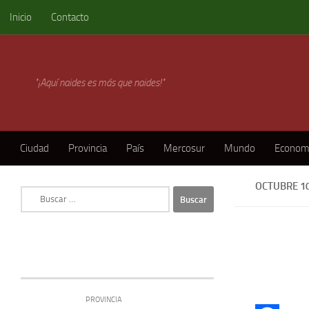
Inicio
Contacto
Skip to content
"¡Aquí naides es más que naides!"
Ciudad
Provincia
País
Mercosur
Mundo
Econom
OCTUBRE 10
Buscar:
PROVINCIA