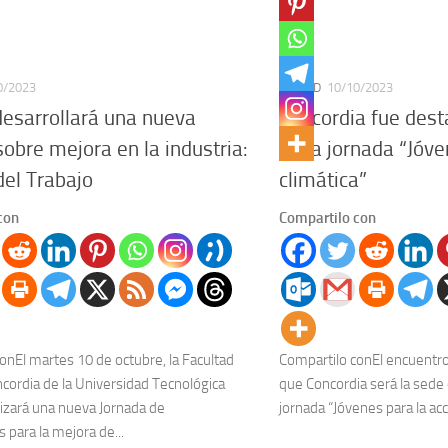
0/2023
CIUDAD
10/10/2023
esarrollará una nueva
Concordia fue des
sobre mejora en la industria:
de la jornada “Jóve
del Trabajo
climática”
con
Compartilo con
onEl martes 10 de octubre, la Facultad
Compartilo conEl encuentro
cordia de la Universidad Tecnológica
que Concordia será la sede 
lizará una nueva Jornada de
jornada “Jóvenes para la acci
 para la mejora de...