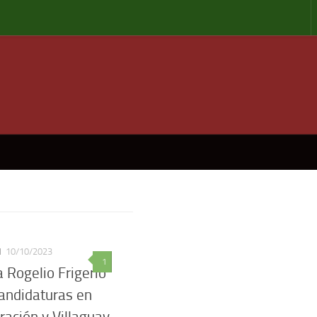
N
10/10/2023
1
 Rogelio Frigerio
andidaturas en
ración y Villaguay