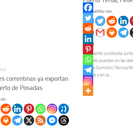
Compartilo con
Compartilo conDesde Junto
ofrecido puestos en las de
ante la Comisión Técnica M
2023
Grande y en la...
es correntinas ya exportan
uerto de Posadas
con