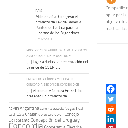
Compartilo 
PAÍS
optar por la
Milei envió al Congreso el
objetivo de 
proyecto de Ley de Bases y
Puntos de Partida para La
reactivar las 
Libertad de los Argentinos
27/12/2023
FRIGERIO Y LOS ANUNCIOS DE ACUERDO CON
ANSES Y BALANCE DE OSER DICE:
[…] lugar a dudas, la presentación del
balance de OSER y...
EMERGENCIA HÍDRICA Y DEUDA EN
CONCORDIA: SESIÓN DEL CONCEJO DICE:
[…] el bloque Más para Entre Ríos
presentó un proyecto de...
Argentina
autovía Artigas
AGMER
aumento
Brasil
CAFESG
Chajarí
Concejo
Colón
citricultura
Concepción del Uruguay
Deliberante
Concordia
Cooperativa Eléctrica