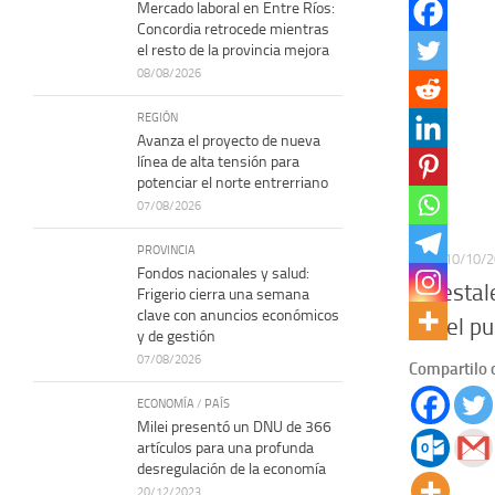
Mercado laboral en Entre Ríos:
Concordia retrocede mientras
el resto de la provincia mejora
08/08/2026
REGIÓN
Avanza el proyecto de nueva
línea de alta tensión para
potenciar el norte entrerriano
07/08/2026
PROVINCIA
PAÍS
10/10/
Fondos nacionales y salud:
Forestal
Frigerio cierra una semana
clave con anuncios económicos
por el p
y de gestión
07/08/2026
Compartilo 
ECONOMÍA
/
PAÍS
Milei presentó un DNU de 366
artículos para una profunda
desregulación de la economía
20/12/2023