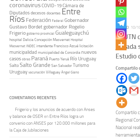
coronavirus
COVID-19
Cámara de
Entre
Diputados
decesos
docentes
Ríos
Federación
Gobernador
Federal
Gustavo Bordet
gobernador Rogelio
CIUDAD
10/1
Gualeguaychú
Frigerio
gobierno provincial
La UTN d
hospital Delicia Concepción Masvernat
Hospital
jornada 
intendente Francisco Azcué
licitación
Masvernat
INDEC
nuevos
municipalidad
municipalidad de Concordia
Estudio 
Paraná
casos
Río Uruguay
obras
Puerto Yeruá
Salto Grande
Turismo
Salto
San Salvador
Compartilo 
Uruguay
vacunación
Villaguay
Ángel Giano
COMENTARIOS RECIENTES
Frigerio y los anuncios de acuerdo con Anses
Compartilo c
y balance de OSER
en
Entre Ríos logra un
Regional Con
convenio con ANSES por 120.000 millones para
Nacional rea
la Caja de Jubilaciones
herramientas