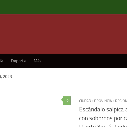
ía
Deporte
Más
, 2023
0
CIUDAD
/
PROVINCIA
/
REGIÓ
Escándalo salpica a
con sobornos por c
Puerto Yeruá, Fede