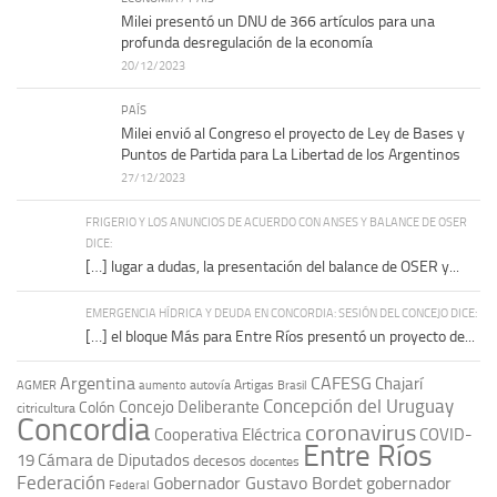
Milei presentó un DNU de 366 artículos para una
profunda desregulación de la economía
20/12/2023
PAÍS
Milei envió al Congreso el proyecto de Ley de Bases y
Puntos de Partida para La Libertad de los Argentinos
27/12/2023
FRIGERIO Y LOS ANUNCIOS DE ACUERDO CON ANSES Y BALANCE DE OSER
DICE:
[…] lugar a dudas, la presentación del balance de OSER y...
EMERGENCIA HÍDRICA Y DEUDA EN CONCORDIA: SESIÓN DEL CONCEJO DICE:
[…] el bloque Más para Entre Ríos presentó un proyecto de...
Argentina
CAFESG
Chajarí
autovía Artigas
AGMER
aumento
Brasil
Concepción del Uruguay
Concejo Deliberante
Colón
citricultura
Concordia
coronavirus
Cooperativa Eléctrica
COVID-
Entre Ríos
19
Cámara de Diputados
decesos
docentes
Federación
Gobernador Gustavo Bordet
gobernador
Federal