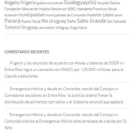
Gualeguaychú
Rogelio Frigerio
hospital Delicia
gobierno provincial
Concepción Masvernat
intendente Francisco Azcué
Hospital Masvernat
INDEC
nuevos casos
municipalidad
licitación
municipalidad de Concordia
obras
Paraná
Salto Grande
Río Uruguay
Salto
Puerto Yeruá
San Salvador
Uruguay
Turismo
vacunación
Villaguay
Ángel Giano
COMENTARIOS RECIENTES
Frigerio y los anuncios de acuerdo con Anses y balance de OSER
en
Entre Ríos logra un convenio con ANSES por 120.000 millones para la
Caja de Jubilaciones
Emergencia Hídrica y deuda en Concordia: sesión del Concejo
en
Comedores escolares en Entre Ríos: la Justicia ordenó frenar la
distribución de alimentos con sellos y el Gobierno anunció que apelará
Emergencia Hídrica y deuda en Concordia: sesión del Concejo
en
Concordia solicita la Emergencia Hídrica ante amenaza de crecida por El
Niño