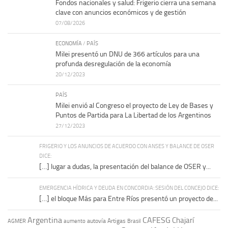
Fondos nacionales y salud: Frigerio cierra una semana
clave con anuncios económicos y de gestión
07/08/2026
ECONOMÍA
/
PAÍS
Milei presentó un DNU de 366 artículos para una
profunda desregulación de la economía
20/12/2023
PAÍS
Milei envió al Congreso el proyecto de Ley de Bases y
Puntos de Partida para La Libertad de los Argentinos
27/12/2023
FRIGERIO Y LOS ANUNCIOS DE ACUERDO CON ANSES Y BALANCE DE OSER
DICE:
[…] lugar a dudas, la presentación del balance de OSER y...
EMERGENCIA HÍDRICA Y DEUDA EN CONCORDIA: SESIÓN DEL CONCEJO DICE:
[…] el bloque Más para Entre Ríos presentó un proyecto de...
Argentina
CAFESG
Chajarí
autovía Artigas
AGMER
aumento
Brasil