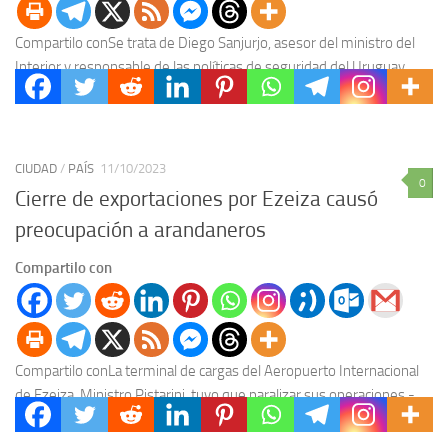
Compartilo conSe trata de Diego Sanjurjo, asesor del ministro del
Interior y responsable de las políticas de seguridad del Uruguay,
ingresó al gobierno en un...
CIUDAD
/
PAÍS
11/10/2023
0
Cierre de exportaciones por Ezeiza causó
preocupación a arandaneros
Compartilo con
Compartilo conLa terminal de cargas del Aeropuerto Internacional
de Ezeiza, Ministro Pistarini, tuvo que paralizar sus operaciones -
ayer- debido a una decisión de la Aduana,...