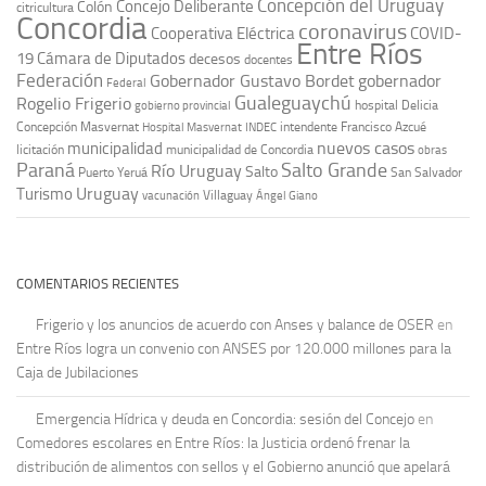
Concepción del Uruguay
Concejo Deliberante
Colón
citricultura
Concordia
coronavirus
Cooperativa Eléctrica
COVID-
Entre Ríos
19
Cámara de Diputados
decesos
docentes
Federación
Gobernador Gustavo Bordet
gobernador
Federal
Gualeguaychú
Rogelio Frigerio
hospital Delicia
gobierno provincial
Concepción Masvernat
intendente Francisco Azcué
Hospital Masvernat
INDEC
nuevos casos
municipalidad
licitación
municipalidad de Concordia
obras
Paraná
Salto Grande
Río Uruguay
Salto
Puerto Yeruá
San Salvador
Uruguay
Turismo
vacunación
Villaguay
Ángel Giano
COMENTARIOS RECIENTES
Frigerio y los anuncios de acuerdo con Anses y balance de OSER
en
Entre Ríos logra un convenio con ANSES por 120.000 millones para la
Caja de Jubilaciones
Emergencia Hídrica y deuda en Concordia: sesión del Concejo
en
Comedores escolares en Entre Ríos: la Justicia ordenó frenar la
distribución de alimentos con sellos y el Gobierno anunció que apelará