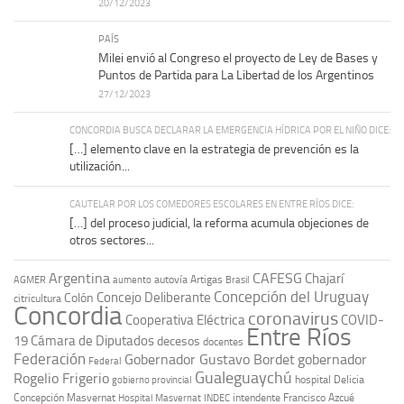
20/12/2023
PAÍS
Milei envió al Congreso el proyecto de Ley de Bases y
Puntos de Partida para La Libertad de los Argentinos
27/12/2023
CONCORDIA BUSCA DECLARAR LA EMERGENCIA HÍDRICA POR EL NIÑO DICE:
[…] elemento clave en la estrategia de prevención es la
utilización...
CAUTELAR POR LOS COMEDORES ESCOLARES EN ENTRE RÍOS DICE:
[…] del proceso judicial, la reforma acumula objeciones de
otros sectores...
Argentina
CAFESG
Chajarí
autovía Artigas
AGMER
aumento
Brasil
Concepción del Uruguay
Concejo Deliberante
Colón
citricultura
Concordia
coronavirus
Cooperativa Eléctrica
COVID-
Entre Ríos
19
Cámara de Diputados
decesos
docentes
Federación
Gobernador Gustavo Bordet
gobernador
Federal
Gualeguaychú
Rogelio Frigerio
hospital Delicia
gobierno provincial
Concepción Masvernat
intendente Francisco Azcué
Hospital Masvernat
INDEC