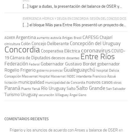
[…] lugar a dudas, la presentación del balance de OSER y...
EMERGENCIA HÍDRICA Y DEUDA EN CONCORDIA: SESIÓN DEL CONCEJO DICE:
[…] el bloque Más para Entre Ríos presentó un proyecto de...
Argentina
CAFESG
Chajarí
autovía Artigas
AGMER
aumento
Brasil
Concepción del Uruguay
Concejo Deliberante
Colón
citricultura
Concordia
coronavirus
Cooperativa Eléctrica
COVID-
Entre Ríos
19
Cámara de Diputados
decesos
docentes
Federación
Gobernador Gustavo Bordet
gobernador
Federal
Gualeguaychú
Rogelio Frigerio
hospital Delicia
gobierno provincial
Concepción Masvernat
intendente Francisco Azcué
Hospital Masvernat
INDEC
nuevos casos
municipalidad
licitación
municipalidad de Concordia
obras
Paraná
Salto Grande
Río Uruguay
Salto
Puerto Yeruá
San Salvador
Uruguay
Turismo
vacunación
Villaguay
Ángel Giano
COMENTARIOS RECIENTES
Frigerio y los anuncios de acuerdo con Anses y balance de OSER
en