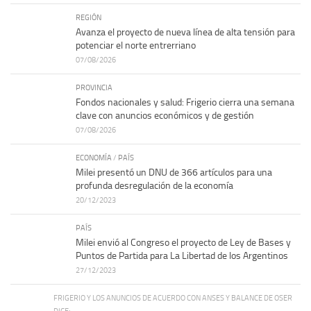
REGIÓN
Avanza el proyecto de nueva línea de alta tensión para
potenciar el norte entrerriano
07/08/2026
PROVINCIA
Fondos nacionales y salud: Frigerio cierra una semana
clave con anuncios económicos y de gestión
07/08/2026
ECONOMÍA
/
PAÍS
Milei presentó un DNU de 366 artículos para una
profunda desregulación de la economía
20/12/2023
PAÍS
Milei envió al Congreso el proyecto de Ley de Bases y
Puntos de Partida para La Libertad de los Argentinos
27/12/2023
FRIGERIO Y LOS ANUNCIOS DE ACUERDO CON ANSES Y BALANCE DE OSER
DICE: