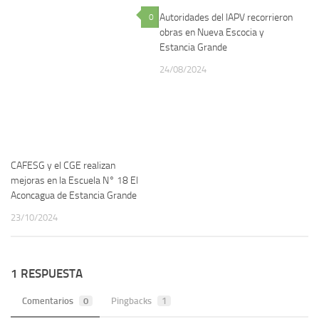
Autoridades del IAPV recorrieron
0
1
obras en Nueva Escocia y
Estancia Grande
24/08/2024
CAFESG y el CGE realizan
mejoras en la Escuela N° 18 El
Aconcagua de Estancia Grande
23/10/2024
1 RESPUESTA
Comentarios
0
Pingbacks
1