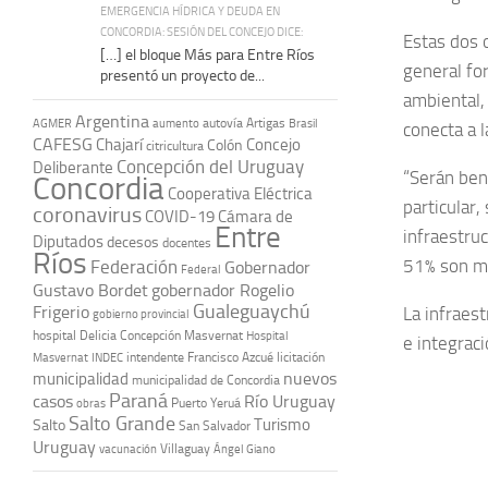
EMERGENCIA HÍDRICA Y DEUDA EN
CONCORDIA: SESIÓN DEL CONCEJO DICE:
Estas dos 
[…] el bloque Más para Entre Ríos
general for
presentó un proyecto de...
ambiental, 
Argentina
autovía Artigas
AGMER
aumento
Brasil
conecta a 
CAFESG
Chajarí
Concejo
Colón
citricultura
Concepción del Uruguay
Deliberante
“Serán ben
Concordia
Cooperativa Eléctrica
particular
coronavirus
COVID-19
Cámara de
Entre
infraestru
Diputados
decesos
docentes
Ríos
51% son mu
Federación
Gobernador
Federal
Gustavo Bordet
gobernador Rogelio
Gualeguaychú
Frigerio
La infraes
gobierno provincial
hospital Delicia Concepción Masvernat
Hospital
e integraci
intendente Francisco Azcué
licitación
Masvernat
INDEC
nuevos
municipalidad
municipalidad de Concordia
Paraná
casos
Río Uruguay
obras
Puerto Yeruá
Salto Grande
Turismo
Salto
San Salvador
Uruguay
vacunación
Villaguay
Ángel Giano