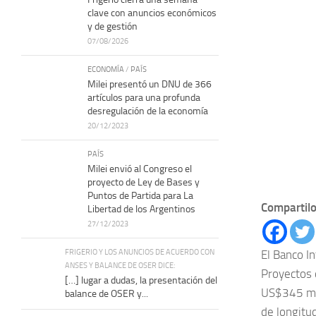
clave con anuncios económicos
y de gestión
07/08/2026
ECONOMÍA
/
PAÍS
Milei presentó un DNU de 366
artículos para una profunda
desregulación de la economía
20/12/2023
PAÍS
Milei envió al Congreso el
proyecto de Ley de Bases y
Puntos de Partida para La
Compartilo
Libertad de los Argentinos
27/12/2023
FRIGERIO Y LOS ANUNCIOS DE ACUERDO CON
El Banco I
ANSES Y BALANCE DE OSER DICE:
Proyectos 
[…] lugar a dudas, la presentación del
US$345 mil
balance de OSER y...
de longitud