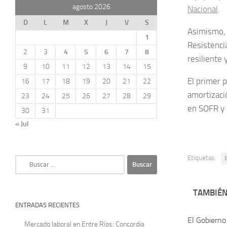
agosto 2026
Nacional
.
D
L
M
X
J
V
S
Asimismo, 
1
Resistencia
2
3
4
5
6
7
8
resiliente
9
10
11
12
13
14
15
El primer 
16
17
18
19
20
21
22
amortizaci
23
24
25
26
27
28
29
en SOFR y 
30
31
« Jul
Etiquetas:
Buscar:
TAMBIÉN
ENTRADAS RECIENTES
El Gobierno
Mercado laboral en Entre Ríos: Concordia