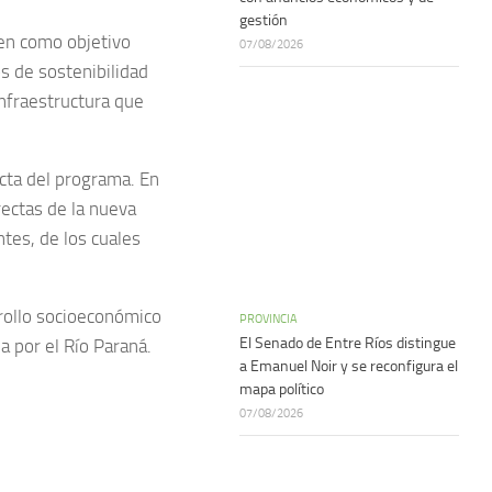
gestión
nen como objetivo
07/08/2026
os de sostenibilidad
 infraestructura que
ecta del programa. En
rectas de la nueva
tes, de los cuales
rrollo socioeconómico
PROVINCIA
El Senado de Entre Ríos distingue
a por el Río Paraná.
a Emanuel Noir y se reconfigura el
mapa político
07/08/2026