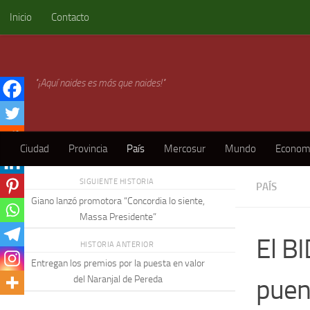
Inicio
Contacto
Skip to content
"¡Aquí naides es más que naides!"
Ciudad
Provincia
País
Mercosur
Mundo
Econom
SIGUIENTE HISTORIA
PAÍS
Giano lanzó promotora “Concordia lo siente,
Massa Presidente”
El B
HISTORIA ANTERIOR
Entregan los premios por la puesta en valor
puen
del Naranjal de Pereda