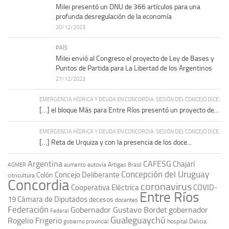
Milei presentó un DNU de 366 artículos para una
profunda desregulación de la economía
20/12/2023
PAÍS
Milei envió al Congreso el proyecto de Ley de Bases y
Puntos de Partida para La Libertad de los Argentinos
27/12/2023
EMERGENCIA HÍDRICA Y DEUDA EN CONCORDIA: SESIÓN DEL CONCEJO DICE:
[…] el bloque Más para Entre Ríos presentó un proyecto de...
EMERGENCIA HÍDRICA Y DEUDA EN CONCORDIA: SESIÓN DEL CONCEJO DICE:
[…] Reta de Urquiza y con la presencia de los doce...
Argentina
CAFESG
Chajarí
autovía Artigas
AGMER
aumento
Brasil
Concepción del Uruguay
Concejo Deliberante
Colón
citricultura
Concordia
coronavirus
Cooperativa Eléctrica
COVID-
Entre Ríos
19
Cámara de Diputados
decesos
docentes
Federación
Gobernador Gustavo Bordet
gobernador
Federal
Gualeguaychú
Rogelio Frigerio
hospital Delicia
gobierno provincial