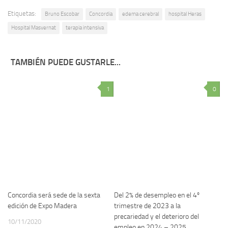
Etiquetas:
Bruno Escobar
Concordia
edema cerebral
hospital Heras
Hospital Masvernat
terapia intensiva
TAMBIÉN PUEDE GUSTARLE...
1
0
Concordia será sede de la sexta
Del 2% de desempleo en el 4º
edición de Expo Madera
trimestre de 2023 a la
precariedad y el deterioro del
10/11/2020
empleo en 2024 – 2025